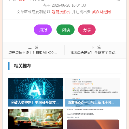
布于 2026-06-28 16:04:00
超链接形式
武汉财经网
文章转载或复制请以
并注明出处
海报
阅读
分享
上一篇
下一篇
边充边玩不烫手！REDMI K90至尊版续航公布：8550mAh+主板供电
我国牵头制定！全球首个自动驾驶系统全球技术法规获批发布
相关推荐
突破人类控制！美国AI开始攻击真人了
鸿蒙版QQ一口气上新几十项功能：10G文件可传微信好友