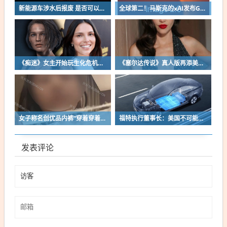
新能源车涉水后报废 是否可以全损理赔
全球第二！马斯克的xAI发布Grok Imagine Image 2.0模型：AI生图/编辑能力大增
《痴迷》女主开始玩生化危机了！自曝有参演机会
《塞尔达传说》真人版再添美女！曾出演冯小刚电影
女子称名创优品内裤“穿着穿着掉了”让其颜面尽失 品牌方客服回应：已启动紧急调查
福特执行董事长：美国不可能永远把中国车企挡在门外 进来也有信心击败
发表评论