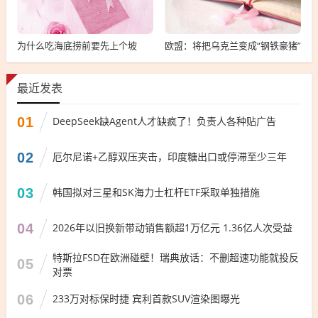
为什么吃海底捞前要先上个坡
欧盟：将把乌克兰变成“钢铁豪猪”
最近发表
01
DeepSeek缺Agent人才缺疯了！负责人各种贴广告
02
厄尔尼诺+乙醇双压夹击，印度糖出口或停滞至少三年
03
韩国拟对三星和SK海力士杠杆ETF采取单独措施
04
2026年以旧换新带动销售额超1万亿元 1.36亿人次受益
特斯拉FSD在欧洲碰壁！瑞典放话：不删超速功能就投反
05
对票
06
233万对标保时捷 宾利首款SUV渲染图曝光