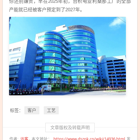
你还别嫌贵，早在2025年初，台积电亚利桑那工厂的全部
产能就已经被客户预定到了2027年。
客户
工艺
标签：
文章版权及转载声明
访客
https://www.dszpk.cn/wiki/14936.html
作者:
本文地址：
发