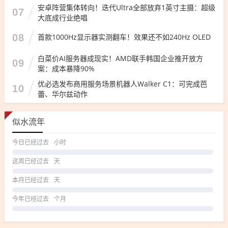
安卓阵营集体转向！迭代Ultra全部放弃1英寸主摄：超级
07
大底成行业绝唱
08
首款1000Hz显示器实测翻车！效果还不如240Hz OLED
白菜价AI服务器成现实！AMD联手韩国企业推开放方
09
案：成本暴降90%
优必选发布商用服务场景机器人Walker C1：可完成芭
10
蕾、华尔兹动作
似水流年
今日已经过去
小时
这周已经过去
天
本月已经过去
天
今年已经过去
个月