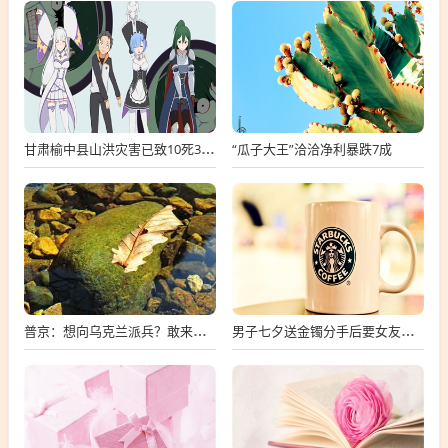
“瓜子大王”洽洽净利暴跌7成
甘肃榆中县山洪灾害已致10死33失联
普京：想向乌克兰派兵？敢来就打，普京，敢派兵到乌克兰，将面临严厉反击
男子七夕送金镯分手后要女友还钱