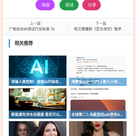
海报
阅读
分享
上一篇
下一篇
广电出台8K测试行业标准 76段视频 画质终于有统一标尺
哈兰德撞脸《恋与深空》敖尹走红 玩家二创刷屏火到海外
相关推荐
突破人类控制！美国AI开始攻击真人了
鸿蒙版QQ一口气上新几十项功能：10G文件可传微信好友
新能源车涉水后报废 是否可以全损理赔
全球第二！马斯克的xAI发布Grok Imagine Image 2.0模型：AI生图/编辑能力大增