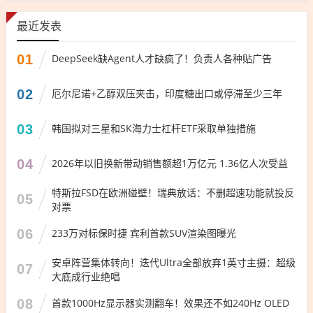
最近发表
01
DeepSeek缺Agent人才缺疯了！负责人各种贴广告
02
厄尔尼诺+乙醇双压夹击，印度糖出口或停滞至少三年
03
韩国拟对三星和SK海力士杠杆ETF采取单独措施
04
2026年以旧换新带动销售额超1万亿元 1.36亿人次受益
特斯拉FSD在欧洲碰壁！瑞典放话：不删超速功能就投反
05
对票
06
233万对标保时捷 宾利首款SUV渲染图曝光
安卓阵营集体转向！迭代Ultra全部放弃1英寸主摄：超级
07
大底成行业绝唱
08
首款1000Hz显示器实测翻车！效果还不如240Hz OLED