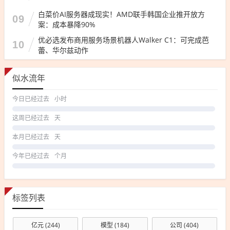
白菜价AI服务器成现实！AMD联手韩国企业推开放方
09
案：成本暴降90%
优必选发布商用服务场景机器人Walker C1：可完成芭
10
蕾、华尔兹动作
似水流年
今日已经过去
小时
这周已经过去
天
本月已经过去
天
今年已经过去
个月
标签列表
亿元
(244)
模型
(184)
公司
(404)