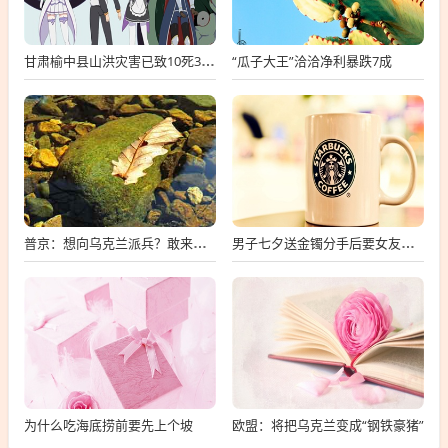
“瓜子大王”洽洽净利暴跌7成
甘肃榆中县山洪灾害已致10死33失联
普京：想向乌克兰派兵？敢来就打，普京，敢派兵到乌克兰，将面临严厉反击
男子七夕送金镯分手后要女友还钱
为什么吃海底捞前要先上个坡
欧盟：将把乌克兰变成“钢铁豪猪”