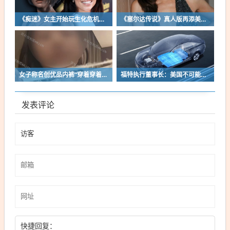
《痴迷》女主开始玩生化危机了！自曝有参演机会
《塞尔达传说》真人版再添美女！曾出演冯小刚电影
女子称名创优品内裤“穿着穿着掉了”让其颜面尽失 品牌方客服回应：已启动紧急调查
福特执行董事长：美国不可能永远把中国车企挡在门外 进来也有信心击败
发表评论
快捷回复：