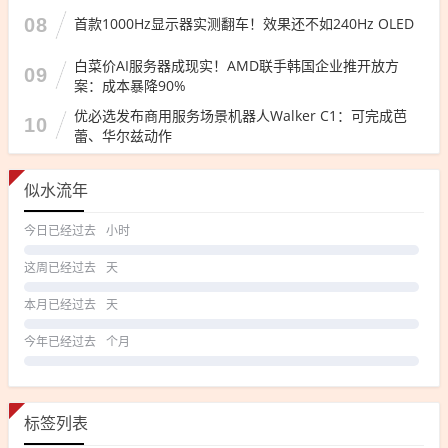
08
首款1000Hz显示器实测翻车！效果还不如240Hz OLED
白菜价AI服务器成现实！AMD联手韩国企业推开放方
09
案：成本暴降90%
优必选发布商用服务场景机器人Walker C1：可完成芭
10
蕾、华尔兹动作
似水流年
今日已经过去
小时
这周已经过去
天
本月已经过去
天
今年已经过去
个月
标签列表