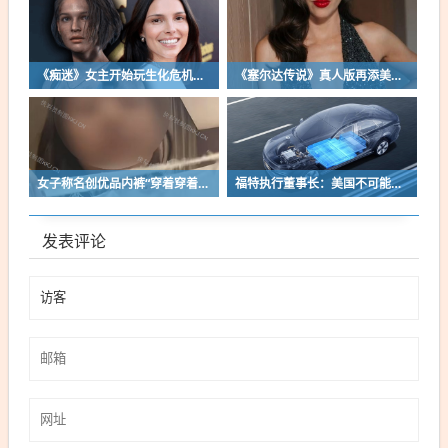
《痴迷》女主开始玩生化危机了！自曝有参演机会
《塞尔达传说》真人版再添美女！曾出演冯小刚电影
女子称名创优品内裤“穿着穿着掉了”让其颜面尽失 品牌方客服回应：已启动紧急调查
福特执行董事长：美国不可能永远把中国车企挡在门外 进来也有信心击败
发表评论