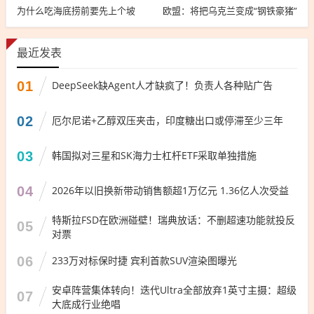
为什么吃海底捞前要先上个坡
欧盟：将把乌克兰变成“钢铁豪猪”
最近发表
01
DeepSeek缺Agent人才缺疯了！负责人各种贴广告
02
厄尔尼诺+乙醇双压夹击，印度糖出口或停滞至少三年
03
韩国拟对三星和SK海力士杠杆ETF采取单独措施
04
2026年以旧换新带动销售额超1万亿元 1.36亿人次受益
特斯拉FSD在欧洲碰壁！瑞典放话：不删超速功能就投反
05
对票
06
233万对标保时捷 宾利首款SUV渲染图曝光
安卓阵营集体转向！迭代Ultra全部放弃1英寸主摄：超级
07
大底成行业绝唱