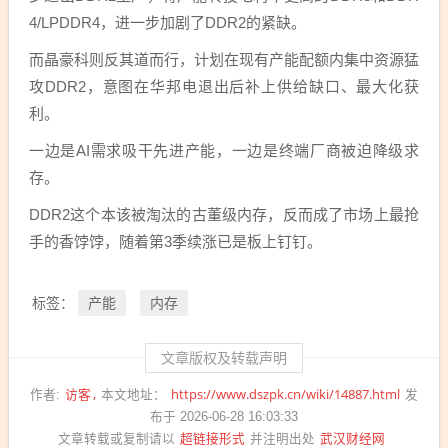
4/LPDDR4，进一步加剧了DDR2的紧缺。
而晶豪科则反其道而行，计划在现有产能配额内集中资源猛
攻DDR2，意图在华邦电退出后补上供给缺口、最大化获
利。
一边是AI需求吸干先进产能，一边是终端厂商被迫降级求
存。
DDR2这个本该被淘汰的古董级内存，反而成了市场上最抢
手的香饽饽，随着第3季续涨已是板上钉钉。
产能
内存
标签：
文章版权及转载声明
访客
https://www.dszpk.cn/wiki/14887.html
作者:
本文地址：
发
布于 2026-06-28 16:03:33
超链接形式
武汉财经网
文章转载或复制请以
并注明出处