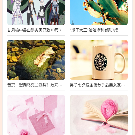
“瓜子大王”洽洽净利暴跌7成
甘肃榆中县山洪灾害已致10死33失联
普京：想向乌克兰派兵？敢来就打，普京，敢派兵到乌克兰，将面临严厉反击
男子七夕送金镯分手后要女友还钱