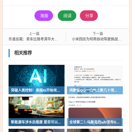
海报
阅读
分享
上一篇
下一篇
乐道总裁：卖车比我考清华大学还难
小米回应为何用自动驾驶挑战纽北：为了极端工况能帮用户救车
相关推荐
突破人类控制！美国AI开始攻击真人了
鸿蒙版QQ一口气上新几十项功能：10G文件可传微信好友
新能源车涉水后报废 是否可以全损理赔
全球第二！马斯克的xAI发布Grok Imagine Image 2.0模型：AI生图/编辑能力大增