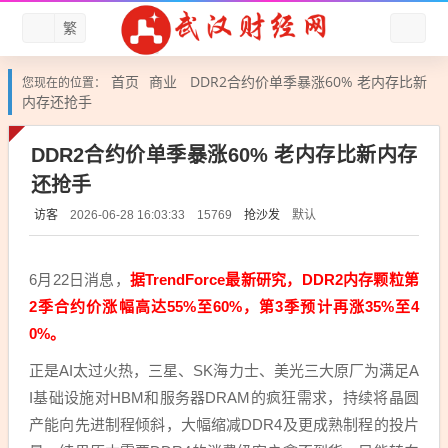
繁
首页
商业
DDR2合约价单季暴涨60% 老内存比新
您现在的位置：
内存还抢手
DDR2合约价单季暴涨60% 老内存比新内存
还抢手
访客
抢沙发
默认
2026-06-28 16:03:33
15769
6月22日消息，
据TrendForce最新研究，DDR2内存颗粒第
2季合约价涨幅高达55%至60%，第3季预计再涨35%至4
0%。
正是AI太过火热，三星、SK海力士、美光三大原厂为满足A
I基础设施对HBM和服务器DRAM的疯狂需求，持续将晶圆
产能向先进制程倾斜，大幅缩减DDR4及更成熟制程的投片