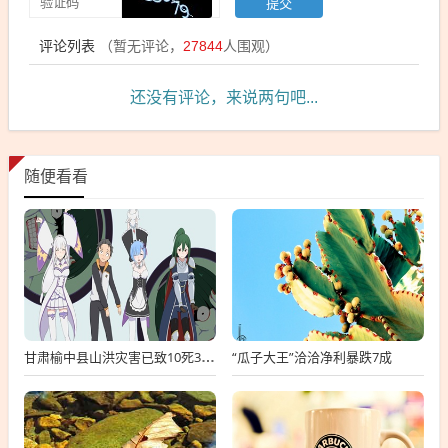
评论列表
（暂无评论，
27844
人围观）
还没有评论，来说两句吧...
随便看看
“瓜子大王”洽洽净利暴跌7成
甘肃榆中县山洪灾害已致10死33失联