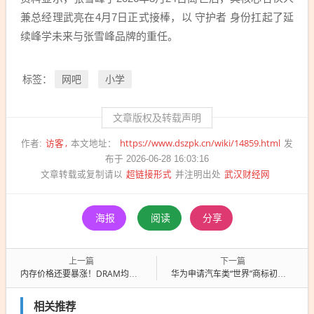
兼总经理武亮在4月7日正式接棒，以 守护者 身份扛起了延
续峰学未来与张雪峰品牌的重任。
网吧
小学
标签：
文章版权及转载声明
访客
https://www.dszpk.cn/wiki/14859.html
作者:
本文地址：
发
布于 2026-06-28 16:03:16
超链接形式
武汉财经网
文章转载或复制请以
并注明出处
海报
阅读
分享
上一篇
下一篇
内存价格还要暴涨！DRAM均价大幅上涨30%
华为申请汽车类“世界”商标初审公示：此前还曾申请仙界、天界、绝界等
相关推荐