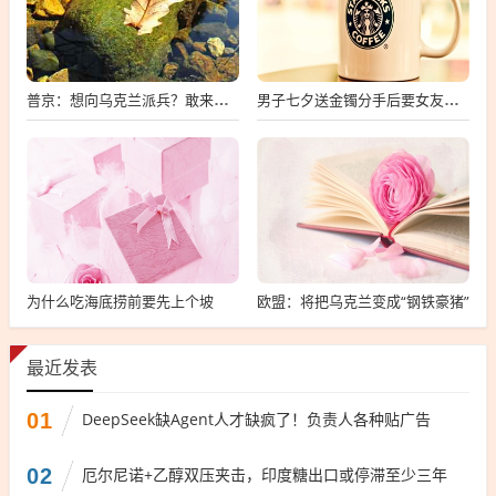
普京：想向乌克兰派兵？敢来就打，普京，敢派兵到乌克兰，将面临严厉反击
男子七夕送金镯分手后要女友还钱
为什么吃海底捞前要先上个坡
欧盟：将把乌克兰变成“钢铁豪猪”
最近发表
01
DeepSeek缺Agent人才缺疯了！负责人各种贴广告
02
厄尔尼诺+乙醇双压夹击，印度糖出口或停滞至少三年