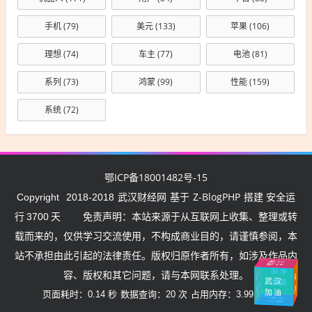
手机
(79)
美元
(133)
苹果
(106)
理想
(74)
车主
(77)
电池
(81)
系列
(73)
鸿蒙
(99)
性能
(159)
系统
(72)
鄂ICP备18001482号-15
武汉财经网
Z-BlogPHP
Copyright
2018-2018
基于
搭建 安全运
行
3700
天
免责声明：本站来源于从互联网上收集、整理或转
载而来的，仅供学习交流使用，不构成商业目的，请谨慎参阅，本
站不承担由此引起的法律责任。版权归原作者所有，如涉及作品内
武
汉
挺
住
中国
加
油
容、版权和其它问题，请与本网联系处理。
武
汉
湖北
加油
中
国
加
油
加油
页面耗时：0.14 秒
数据查询：20 次
占用内存：3.99 MB
油
中
国
加