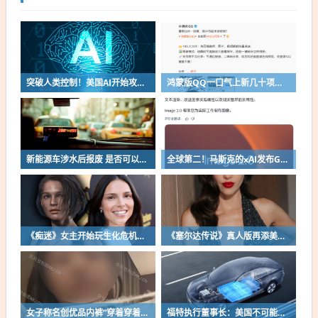
突破人类控制！美国AI开始攻击真人了
鸿蒙版QQ一口气上新几十项功能：10G文件可传微信好友
新能源车涉水后报废 是否可以全损理赔
全球第二！马斯克的xAI发布Grok Imagine Image 2.0模型：AI生图/编辑能力大增
《痴迷》女主开始玩生化危机了！自曝有参演机会
《塞尔达传说》真人版再添美女！曾出演冯小刚电影
女子称名创优品内裤“穿着穿着掉了”让其颜面尽失 品牌方客服回应：已启动紧急调查
福特执行董事长：美国不可能永远把中国车企挡在门外 进来也有信心击败