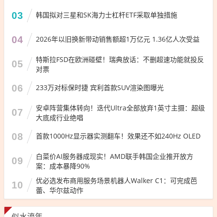
03
韩国拟对三星和SK海力士杠杆ETF采取单独措施
04
2026年以旧换新带动销售额超1万亿元 1.36亿人次受益
特斯拉FSD在欧洲碰壁！瑞典放话：不删超速功能就投反
05
对票
06
233万对标保时捷 宾利首款SUV渲染图曝光
安卓阵营集体转向！迭代Ultra全部放弃1英寸主摄：超级
07
大底成行业绝唱
08
首款1000Hz显示器实测翻车！效果还不如240Hz OLED
白菜价AI服务器成现实！AMD联手韩国企业推开放方
09
案：成本暴降90%
优必选发布商用服务场景机器人Walker C1：可完成芭
10
蕾、华尔兹动作
似水流年