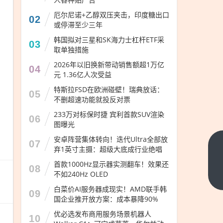
厄尔尼诺+乙醇双压夹击，印度糖出口
02
或停滞至少三年
韩国拟对三星和SK海力士杠杆ETF采
03
取单独措施
2026年以旧换新带动销售额超1万亿
04
元 1.36亿人次受益
特斯拉FSD在欧洲碰壁！瑞典放话：
05
不删超速功能就投反对票
233万对标保时捷 宾利首款SUV渲染
06
图曝光
安卓阵营集体转向！迭代Ultra全部放
07
客单价
弃1英寸主摄：超级大底成行业绝唱
超越宝
首款1000Hz显示器实测翻车！效果还
08
不如240Hz OLED
马奥
下一篇
迪！极
白菜价AI服务器成现实！AMD联手韩
09
国企业推开放方案：成本暴降90%
氪全球
累计交
优必选发布商用服务场景机器人
10