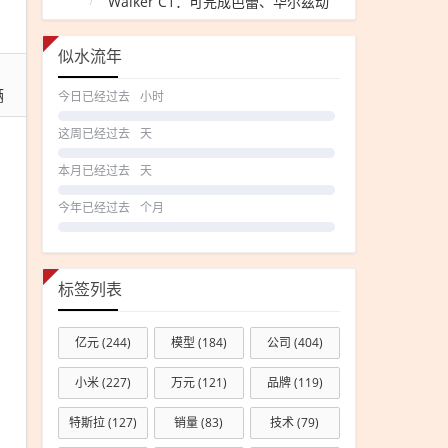
Walker C1：可完成芭蕾、华尔兹动
付量破
作
800000
似水流年
辆
辆
今日已经过去
小时
这周已经过去
天
本月已经过去
天
今年已经过去
个月
标签列表
亿元
(244)
模型
(184)
公司
(404)
小米
(227)
万元
(121)
品牌
(119)
特斯拉
(127)
销量
(83)
技术
(79)