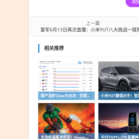
海
小米
YU7
八大
上一篇
挑战
雷军6月13日再次直播：小米YU7八大挑战一镜
一镜
到底
相关推荐
国产龙虾Claw大对决：百度第一、小米第二
主动给盗版商供货！Doom之父自曝曾向中国贱卖空包装