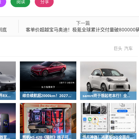
报
阅读
分享
下一篇
到底
客单价超越宝马奥迪！极氪全球累计交付量破800000
巨头
汽车
小米YU7最强对手！智界RX新车申报：低趴车身颜值出众
综合续航超2000km！2027款奇瑞风云A9L上市：限时13.99万起
samrt终于想起老本行！全新微型纯电双座轿车精灵#2申报
中兴TOPFLOW直播神器宣布8月14日开售：Wi-Fi 7 最多连接64台设备
辉帆HS 420《辐射》核子可乐定制版机箱亮相：2027年正式发售
传片神器！鸿蒙版QQ全面升级：10G大文件免压缩直传