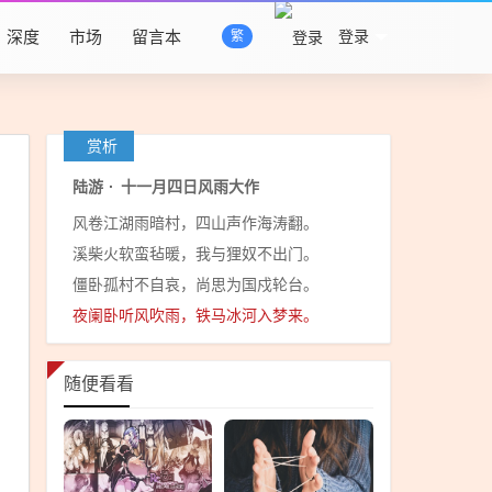
深度
市场
留言本
登录
繁
赏析
陆游
·
十一月四日风雨大作
风卷江湖雨暗村，四山声作海涛翻。
溪柴火软蛮毡暖，我与狸奴不出门。
僵卧孤村不自哀，尚思为国戍轮台。
夜阑卧听风吹雨，铁马冰河入梦来。
随便看看