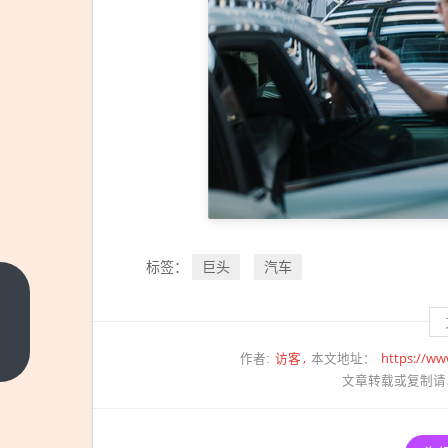
巨头
汽车
标签：
雷军
6月
13
上一
访客
https://ww
作者:
本文地址：
篇
日再
文章转载或复制请
次直
播：