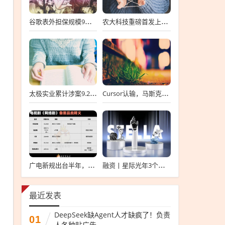
谷歌表外担保规模9个月涨6倍至438亿美元，用“财务兜底”换TPU芯片订单
农大科技重磅首发上会，北交所募资达4.13亿元，科技创新引领未来发展！
太极实业累计涉案9.2亿元，股价一周跌超30%，子公司起诉讨要6396万工程款
Cursor认输，马斯克没赢
广电新规出台半年，影视公司看懂这套“IP宇宙说明书”了吗？
融资丨星际光年3个月内连续完成2轮融资，累计融资亿元
最近发表
DeepSeek缺Agent人才缺疯了！负责
01
人各种贴广告