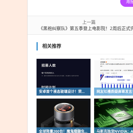
海
上一篇
《黑袍纠察队》第五季登上电影院！2周后正式
相关推荐
安卓首个液态玻璃设计！荣耀MagicOS 11内测招募开启：17款机型首批升级
全球限量200台！魔鬼隐翅虫欧米伽L36 Ultra液冷预售：可动冷头售2999元