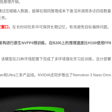
降低推理开销。
通过压缩输入数据，能够在相同推理成本下激活并调用多达四倍数量
任务。
下文窗口，
在长时间任务中可保持长期记忆，有效避免目标偏移问题。
。
ll架构进行原生NVFP4预训练，在B200上的推理速度比H100使用FP8
 RL框架，该模型在21种环境配置下完成了多环境强化学习后训练，总计部署
per和Ultra三条产品线。NVIDIA还同步推出了Nemotron 3 Nano Omn