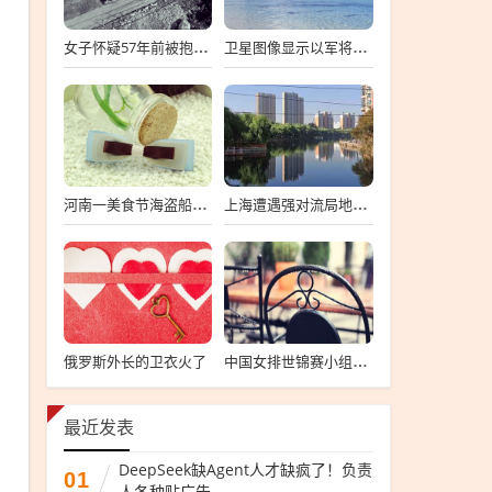
女子怀疑57年前被抱错 寻亲生父母
卫星图像显示以军将有大动作
河南一美食节海盗船拦腰折断
上海遭遇强对流局地半小时降温13℃
俄罗斯外长的卫衣火了
中国女排世锦赛小组第一
最近发表
DeepSeek缺Agent人才缺疯了！负责
01
人各种贴广告