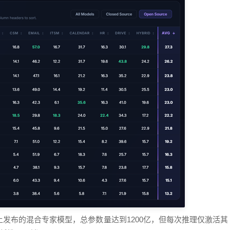
月GTC大会上发布的混合专家模型，总参数量达到1200亿，但每次推理仅激活其