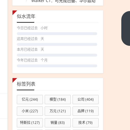
Walker C1：可完成芭蕾、华尔兹动
作
似水流年
OpenAI
今日已经过去
小时
智能体
手机冲
下一篇
这周已经过去
天
击明年
本月已经过去
天
量产 目
标两年
今年已经过去
个月
出货
3000
万部
标签列表
亿元
(244)
模型
(184)
公司
(404)
小米
(227)
万元
(121)
品牌
(119)
特斯拉
(127)
销量
(83)
技术
(79)