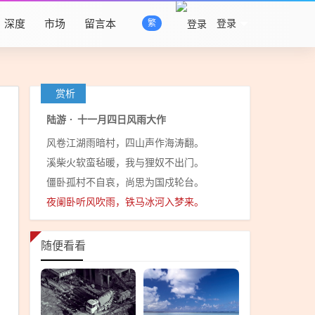
深度
市场
留言本
登录
繁
赏析
陆游
·
十一月四日风雨大作
风卷江湖雨暗村，四山声作海涛翻。
溪柴火软蛮毡暖，我与狸奴不出门。
僵卧孤村不自哀，尚思为国戍轮台。
夜阑卧听风吹雨，铁马冰河入梦来。
随便看看