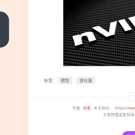
《黑
袍纠
察
上一
篇
队》
第五
季登
上电
影
模型
吞吐量
标签：
院！
2周
后正
访客
https://ww
式完
作者:
本文地址：
文章转载或复制请
结