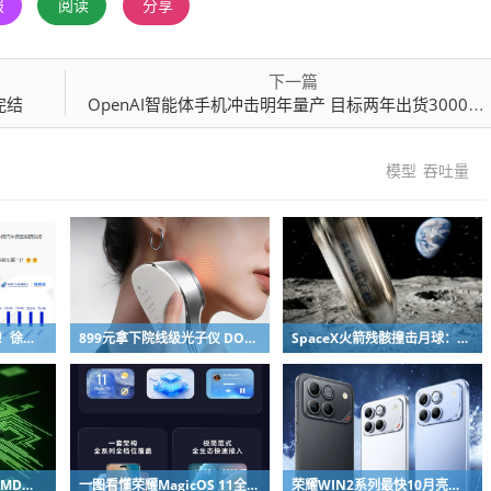
报
阅读
分享
下一篇
完结
OpenAI智能体手机冲击明年量产 目标两年出货3000万部
模型
吞吐量
网友吐槽质疑高管发言！徐洁云回应“孩go”言论争议：是小米用户宠物名
899元拿下院线级光子仪 DOCO童颜超光炮小米有品众筹上线
SpaceX火箭残骸撞击月球：留下直径约30米巨坑
马斯克独宠NVIDIA：AMD苏姿丰淡定回应
一图看懂荣耀MagicOS 11全新双架构：安卓底层重构 液态玻璃效果拉满
荣耀WIN2系列最快10月亮相：2nm芯片+万级电池组合同档唯一