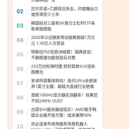
厄尔尼诺+乙醇双压夹击，印度糖出口
02
或停滞至少三年
韩国拟对三星和SK海力士杠杆ETF采
03
取单独措施
2026年以旧换新带动销售额超1万亿
04
元 1.36亿人次受益
特斯拉FSD在欧洲碰壁！瑞典放话：
05
不删超速功能就投反对票
233万对标保时捷 宾利首款SUV渲染
06
图曝光
安卓阵营集体转向！迭代Ultra全部放
07
弃1英寸主摄：超级大底成行业绝唱
首款1000Hz显示器实测翻车！效果还
08
不如240Hz OLED
白菜价AI服务器成现实！AMD联手韩
09
国企业推开放方案：成本暴降90%
优必选发布商用服务场景机器人
10