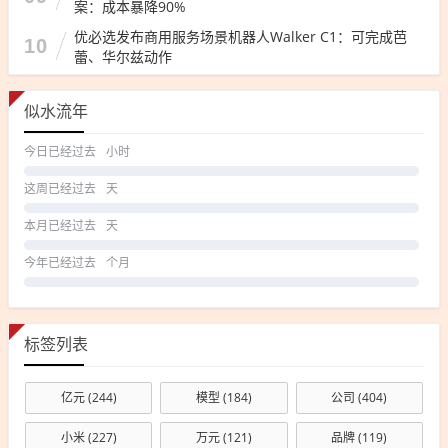
案：成本暴降90%
优必选发布商用服务场景机器人Walker C1：可完成芭
10
蕾、华尔兹动作
似水流年
今日已经过去
小时
这周已经过去
天
本月已经过去
天
今年已经过去
个月
标签列表
亿元
(244)
模型
(184)
公司
(404)
小米
(227)
万元
(121)
品牌
(119)