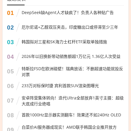
01
DeepSeek缺Agent人才缺疯了！负责人各种贴广告
02
厄尔尼诺+乙醇双压夹击，印度糖出口或停滞至少三年
03
韩国拟对三星和SK海力士杠杆ETF采取单独措施
04
2026年以旧换新带动销售额超1万亿元 1.36亿人次受益
特斯拉FSD在欧洲碰壁！瑞典放话：不删超速功能就投反
05
对票
06
233万对标保时捷 宾利首款SUV渲染图曝光
安卓阵营集体转向！迭代Ultra全部放弃1英寸主摄：超级
07
大底成行业绝唱
08
首款1000Hz显示器实测翻车！效果还不如240Hz OLED
白菜价AI服务器成现实！AMD联手韩国企业推开放方
09