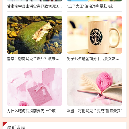
“瓜子大王”洽洽净利暴跌7成
甘肃榆中县山洪灾害已致10死33失联
普京：想向乌克兰派兵？敢来就打，普京，敢派兵到乌克兰，将面临严厉反击
男子七夕送金镯分手后要女友还钱
为什么吃海底捞前要先上个坡
欧盟：将把乌克兰变成“钢铁豪猪”
最近发表