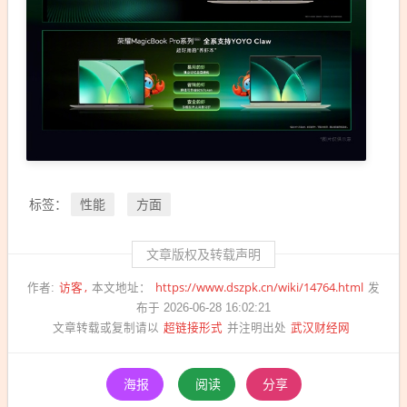
性能
方面
标签：
文章版权及转载声明
访客
https://www.dszpk.cn/wiki/14764.html
作者:
本文地址：
发
布于 2026-06-28 16:02:21
超链接形式
武汉财经网
文章转载或复制请以
并注明出处
海报
阅读
分享