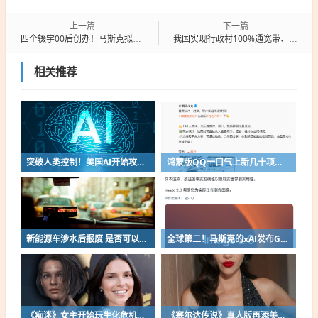
上一篇
下一篇
四个辍学00后创办！马斯克拟豪掷4000多亿买下Cursor
我国实现行政村100%通宽带、95%以上通5G
相关推荐
突破人类控制！美国AI开始攻击真人了
鸿蒙版QQ一口气上新几十项功能：10G文件可传微信好友
新能源车涉水后报废 是否可以全损理赔
全球第二！马斯克的xAI发布Grok Imagine Image 2.0模型：AI生图/编辑能力大增
《痴迷》女主开始玩生化危机了！自曝有参演机会
《塞尔达传说》真人版再添美女！曾出演冯小刚电影