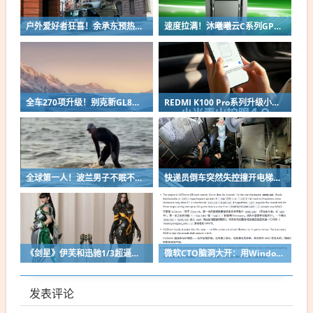
户外爱好者狂喜！余承东预热享界G9：配电动顶帐、尾门厨房
速度拉满！沐曦曦云C系列GPU实现MiniMax H3模型首日适配
全车270项升级！别克新GL8陆尚MPV官图出炉：锦绣前程豪华座舱
REDMI K100 Pro系列升级小米青山护眼4.0：新增防晕车模式 坐车刷手机不易晕
全球第一人！波兰男子不眠不休游泳56小时横渡波罗的海
快递员倒车突然失控撞开电梯门 连人带车坠下10米深电梯井
《剑星》伊芙和迅驰1/3超逼真手办最终图 万元售价顷刻售罄！
微软CTO脑洞大开：用Windows画图当显示器跑Doom！逐帧粘贴到画布
发表评论