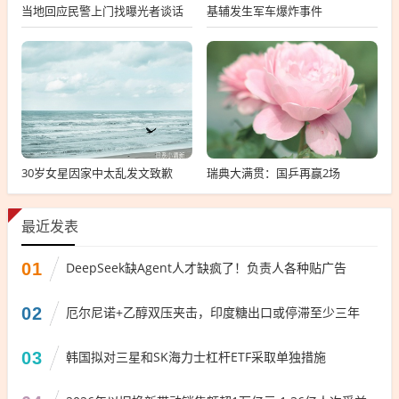
当地回应民警上门找曝光者谈话
基辅发生军车爆炸事件
30岁女星因家中太乱发文致歉
瑞典大满贯：国乒再赢2场
最近发表
01
DeepSeek缺Agent人才缺疯了！负责人各种贴广告
02
厄尔尼诺+乙醇双压夹击，印度糖出口或停滞至少三年
03
韩国拟对三星和SK海力士杠杆ETF采取单独措施