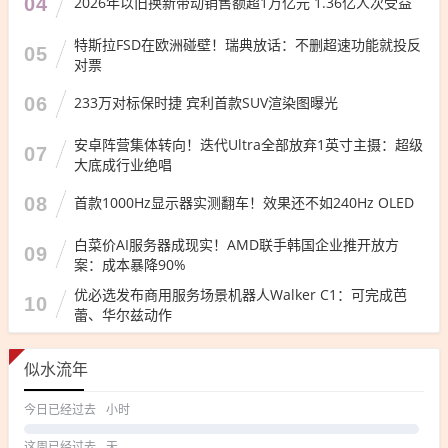
04
2026年以旧换新带动销售额超1万亿元 1.36亿人次受益
特斯拉FSD在欧洲碰壁！瑞典放话：不删超速功能就投反
05
对票
06
233万对标保时捷 宾利首款SUV渲染图曝光
安卓阵营集体转向！迭代Ultra全部放弃1英寸主摄：超级
07
大底成行业绝唱
08
首款1000Hz显示器实测翻车！效果还不如240Hz OLED
白菜价AI服务器成现实！AMD联手韩国企业推开放方
09
案：成本暴降90%
优必选发布商用服务场景机器人Walker C1：可完成芭
10
蕾、华尔兹动作
似水流年
今日已经过去
小时
这周已经过去
天