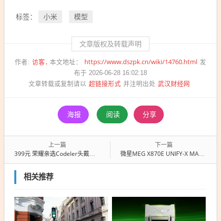
小米
模型
标签：
文章版权及转载声明
访客
https://www.dszpk.cn/wiki/14760.html
作者:
本文地址：
发
布于 2026-06-28 16:02:18
超链接形式
武汉财经网
文章转载或复制请以
并注明出处
海报
阅读
分享
上一篇
下一篇
399元 荣耀亲选Codeler头戴式耳机2发布：57dB降噪 对标Bose QC旗舰
微星MEG X870E UNIFY-X MAX暗影主板预售：4799元为极致超频而生
相关推荐