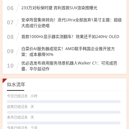
06
233万对标保时捷 宾利首款SUV渲染图曝光
安卓阵营集体转向！迭代Ultra全部放弃1英寸主摄：超级
07
大底成行业绝唱
08
首款1000Hz显示器实测翻车！效果还不如240Hz OLED
白菜价AI服务器成现实！AMD联手韩国企业推开放方
09
案：成本暴降90%
优必选发布商用服务场景机器人Walker C1：可完成芭
10
蕾、华尔兹动作
似水流年
今日已经过去
小时
这周已经过去
天
本月已经过去
天
今年已经过去
个月