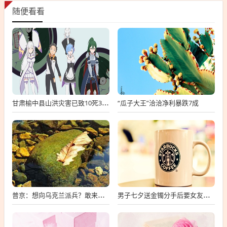
随便看看
“瓜子大王”洽洽净利暴跌7成
甘肃榆中县山洪灾害已致10死33失联
普京：想向乌克兰派兵？敢来就打，普京，敢派兵到乌克兰，将面临严厉反击
男子七夕送金镯分手后要女友还钱