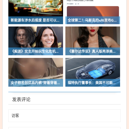
新能源车涉水后报废 是否可以全损理赔
全球第二！马斯克的xAI发布Grok Imagine Image 2.0模型：AI生图/编辑能力大增
《痴迷》女主开始玩生化危机了！自曝有参演机会
《塞尔达传说》真人版再添美女！曾出演冯小刚电影
女子称名创优品内裤“穿着穿着掉了”让其颜面尽失 品牌方客服回应：已启动紧急调查
福特执行董事长：美国不可能永远把中国车企挡在门外 进来也有信心击败
发表评论