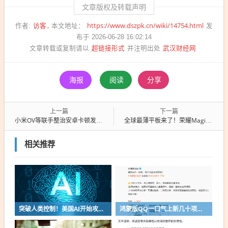
文章版权及转载声明
访客
https://www.dszpk.cn/wiki/14754.html
作者:
本文地址：
发
布于 2026-06-28 16:02:14
超链接形式
武汉财经网
文章转载或复制请以
并注明出处
海报
阅读
分享
上一篇
下一篇
小米OV等联手整治安卓卡顿发热！金标联盟推行公平运行内存机制
全球最薄平板来了！荣耀MagicPad3 Pro 12.3发布：3499元起
相关推荐
突破人类控制！美国AI开始攻击真人了
鸿蒙版QQ一口气上新几十项功能：10G文件可传微信好友