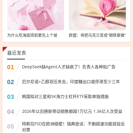
为什么吃海底捞前要先上个坡
欧盟：将把乌克兰变成“钢铁豪猪”
最近发表
01
DeepSeek缺Agent人才缺疯了！负责人各种贴广告
02
厄尔尼诺+乙醇双压夹击，印度糖出口或停滞至少三年
03
韩国拟对三星和SK海力士杠杆ETF采取单独措施
04
2026年以旧换新带动销售额超1万亿元 1.36亿人次受益
特斯拉FSD在欧洲碰壁！瑞典放话：不删超速功能就投反
05
对票