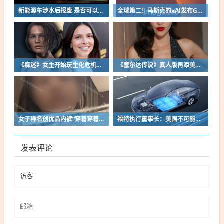
新能源车涉水后报废 是否可以全损理赔
全球第二！马斯克的xAI发布Grok Imagine Image 2.0模型：AI生图/编辑能力大增
《痴迷》女主开始玩生化危机了！自曝有参演机会
《塞尔达传说》真人版再添美女！曾出演冯小刚电影
女子称名创优品内裤“穿着穿着掉了”让其颜面尽失 品牌方客服回应：已启动紧急调查
福特执行董事长：美国不可能永远把中国车企挡在门外 进来也有信心击败
发表评论