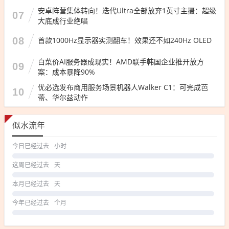
安卓阵营集体转向！迭代Ultra全部放弃1英寸主摄：超级
07
大底成行业绝唱
08
首款1000Hz显示器实测翻车！效果还不如240Hz OLED
白菜价AI服务器成现实！AMD联手韩国企业推开放方
09
案：成本暴降90%
优必选发布商用服务场景机器人Walker C1：可完成芭
10
蕾、华尔兹动作
似水流年
今日已经过去
小时
这周已经过去
天
本月已经过去
天
今年已经过去
个月