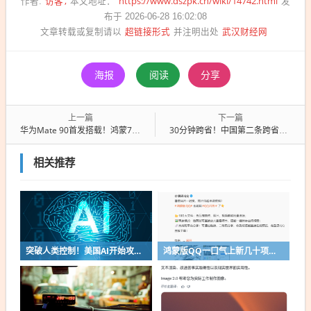
访客
https://www.dszpk.cn/wiki/14742.html
作者:
本文地址：
发
布于 2026-06-28 16:02:08
超链接形式
武汉财经网
文章转载或复制请以
并注明出处
海报
阅读
分享
上一篇
下一篇
华为Mate 90首发搭载！鸿蒙7.0快来了：端侧AI大升级
30分钟跨省！中国第二条跨省地铁通车：南京马鞍山无缝衔接
相关推荐
突破人类控制！美国AI开始攻击真人了
鸿蒙版QQ一口气上新几十项功能：10G文件可传微信好友