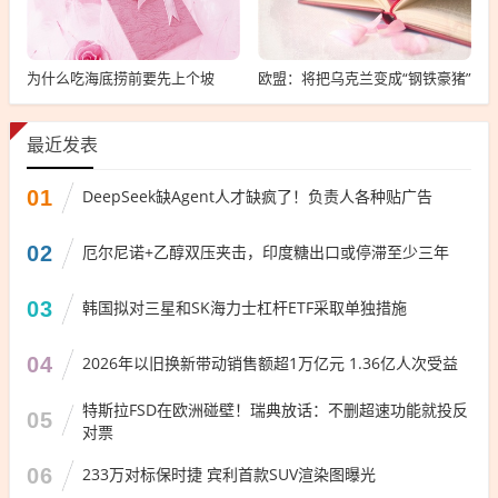
为什么吃海底捞前要先上个坡
欧盟：将把乌克兰变成“钢铁豪猪”
最近发表
01
DeepSeek缺Agent人才缺疯了！负责人各种贴广告
02
厄尔尼诺+乙醇双压夹击，印度糖出口或停滞至少三年
03
韩国拟对三星和SK海力士杠杆ETF采取单独措施
04
2026年以旧换新带动销售额超1万亿元 1.36亿人次受益
特斯拉FSD在欧洲碰壁！瑞典放话：不删超速功能就投反
05
对票
06
233万对标保时捷 宾利首款SUV渲染图曝光