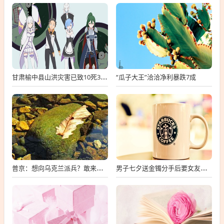
“瓜子大王”洽洽净利暴跌7成
甘肃榆中县山洪灾害已致10死33失联
普京：想向乌克兰派兵？敢来就打，普京，敢派兵到乌克兰，将面临严厉反击
男子七夕送金镯分手后要女友还钱