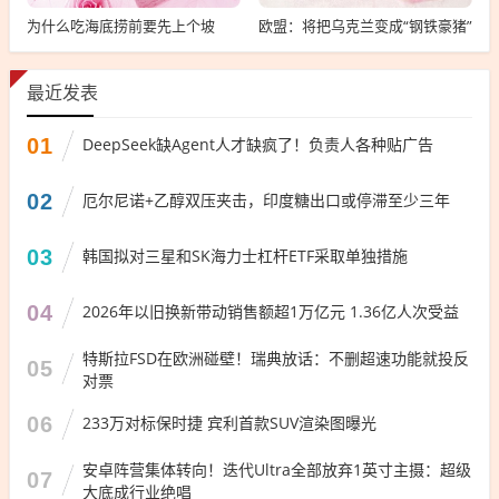
为什么吃海底捞前要先上个坡
欧盟：将把乌克兰变成“钢铁豪猪”
最近发表
01
DeepSeek缺Agent人才缺疯了！负责人各种贴广告
02
厄尔尼诺+乙醇双压夹击，印度糖出口或停滞至少三年
03
韩国拟对三星和SK海力士杠杆ETF采取单独措施
04
2026年以旧换新带动销售额超1万亿元 1.36亿人次受益
特斯拉FSD在欧洲碰壁！瑞典放话：不删超速功能就投反
05
对票
06
233万对标保时捷 宾利首款SUV渲染图曝光
安卓阵营集体转向！迭代Ultra全部放弃1英寸主摄：超级
07
大底成行业绝唱