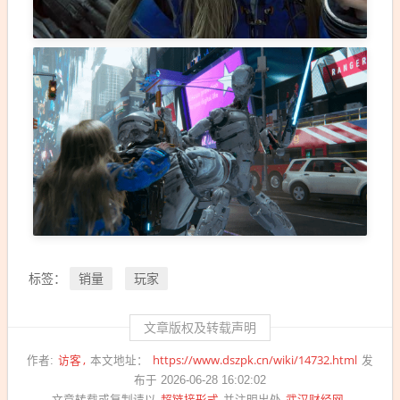
销量
玩家
标签：
文章版权及转载声明
访客
https://www.dszpk.cn/wiki/14732.html
作者:
本文地址：
发
布于 2026-06-28 16:02:02
超链接形式
武汉财经网
文章转载或复制请以
并注明出处