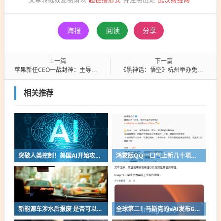
海报
阅读
分享
上一篇
下一篇
苹果新任CEO一战封神：主导Mac抛弃英特尔 终结苹果X86时代
《黑神话：悟空》杭州举办免费展会：再现黔地傩仪神韵
相关推荐
突破人类控制！美国AI开始攻击真人了
鸿蒙版QQ一口气上新几十项功能：10G文件可传微信好友
新能源车涉水后报废 是否可以全损理赔
全球第二！马斯克的xAI发布Grok Imagine Image 2.0模型：AI生图/编辑能力大增