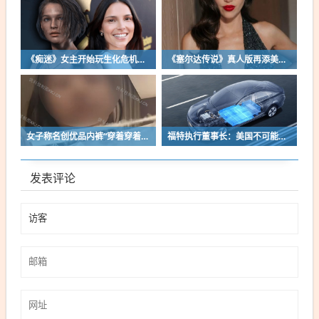
《痴迷》女主开始玩生化危机了！自曝有参演机会
《塞尔达传说》真人版再添美女！曾出演冯小刚电影
女子称名创优品内裤“穿着穿着掉了”让其颜面尽失 品牌方客服回应：已启动紧急调查
福特执行董事长：美国不可能永远把中国车企挡在门外 进来也有信心击败
发表评论