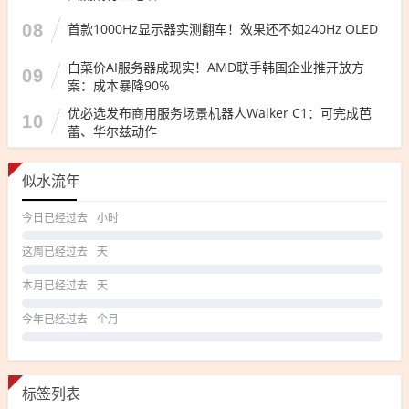
08
首款1000Hz显示器实测翻车！效果还不如240Hz OLED
白菜价AI服务器成现实！AMD联手韩国企业推开放方
09
案：成本暴降90%
优必选发布商用服务场景机器人Walker C1：可完成芭
10
蕾、华尔兹动作
似水流年
今日已经过去
小时
这周已经过去
天
本月已经过去
天
今年已经过去
个月
标签列表