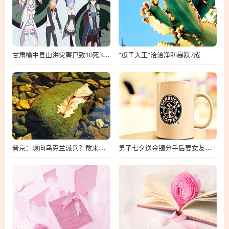
“瓜子大王”洽洽净利暴跌7成
甘肃榆中县山洪灾害已致10死33失联
普京：想向乌克兰派兵？敢来就打，普京，敢派兵到乌克兰，将面临严厉反击
男子七夕送金镯分手后要女友还钱