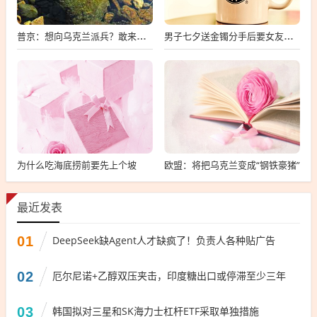
普京：想向乌克兰派兵？敢来就打，普京，敢派兵到乌克兰，将面临严厉反击
男子七夕送金镯分手后要女友还钱
为什么吃海底捞前要先上个坡
欧盟：将把乌克兰变成“钢铁豪猪”
最近发表
01
DeepSeek缺Agent人才缺疯了！负责人各种贴广告
02
厄尔尼诺+乙醇双压夹击，印度糖出口或停滞至少三年
03
韩国拟对三星和SK海力士杠杆ETF采取单独措施