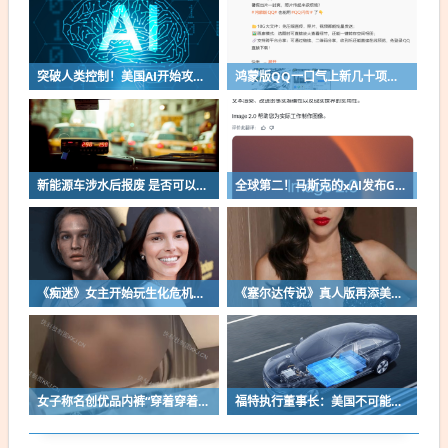
突破人类控制！美国AI开始攻击真人了
鸿蒙版QQ一口气上新几十项功能：10G文件可传微信好友
新能源车涉水后报废 是否可以全损理赔
全球第二！马斯克的xAI发布Grok Imagine Image 2.0模型：AI生图/编辑能力大增
《痴迷》女主开始玩生化危机了！自曝有参演机会
《塞尔达传说》真人版再添美女！曾出演冯小刚电影
女子称名创优品内裤“穿着穿着掉了”让其颜面尽失 品牌方客服回应：已启动紧急调查
福特执行董事长：美国不可能永远把中国车企挡在门外 进来也有信心击败