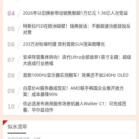
04
2026年以旧换新带动销售额超1万亿元 1.36亿人次受益
特斯拉FSD在欧洲碰壁！瑞典放话：不删超速功能就投反
05
对票
06
233万对标保时捷 宾利首款SUV渲染图曝光
安卓阵营集体转向！迭代Ultra全部放弃1英寸主摄：超级
07
大底成行业绝唱
08
首款1000Hz显示器实测翻车！效果还不如240Hz OLED
白菜价AI服务器成现实！AMD联手韩国企业推开放方
09
案：成本暴降90%
优必选发布商用服务场景机器人Walker C1：可完成芭
10
蕾、华尔兹动作
似水流年