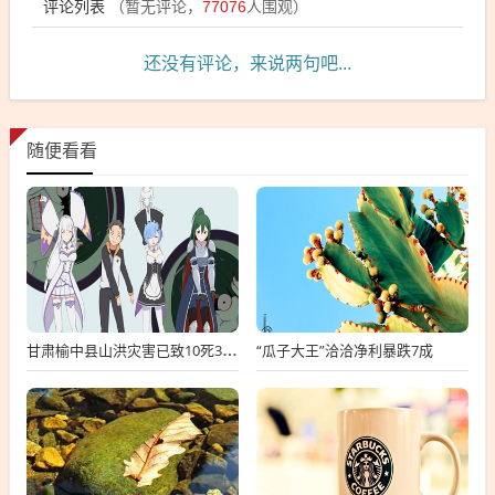
评论列表
（暂无评论，
77076
人围观）
还没有评论，来说两句吧...
随便看看
“瓜子大王”洽洽净利暴跌7成
甘肃榆中县山洪灾害已致10死33失联