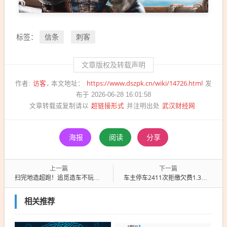
信条
刺客
标签：
文章版权及转载声明
访客
https://www.dszpk.cn/wiki/14726.html
作者:
本文地址：
发
布于 2026-06-28 16:01:58
超链接形式
武汉财经网
文章转载或复制请以
并注明出处
海报
阅读
分享
上一篇
下一篇
扫完地造超跑！追觅造车不玩虚的：首款轿跑明年交付
车主停车2411次拒缴欠费1.3万余元 被判全额支付并计息
相关推荐