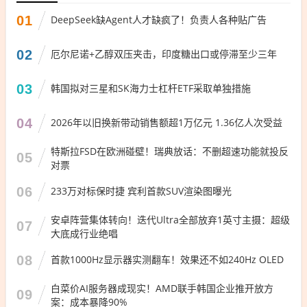
01
DeepSeek缺Agent人才缺疯了！负责人各种贴广告
02
厄尔尼诺+乙醇双压夹击，印度糖出口或停滞至少三年
03
韩国拟对三星和SK海力士杠杆ETF采取单独措施
04
2026年以旧换新带动销售额超1万亿元 1.36亿人次受益
特斯拉FSD在欧洲碰壁！瑞典放话：不删超速功能就投反
05
对票
06
233万对标保时捷 宾利首款SUV渲染图曝光
安卓阵营集体转向！迭代Ultra全部放弃1英寸主摄：超级
07
大底成行业绝唱
08
首款1000Hz显示器实测翻车！效果还不如240Hz OLED
白菜价AI服务器成现实！AMD联手韩国企业推开放方
09
案：成本暴降90%