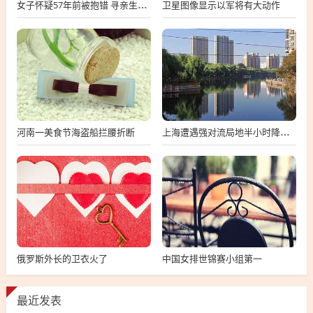
卫星图像显示以军将有大动作
女子怀疑57年前被抱错 寻亲生父母
河南一美食节海盗船拦腰折断
上海遭遇强对流局地半小时降温13℃
俄罗斯外长的卫衣火了
中国女排世锦赛小组第一
最近发表