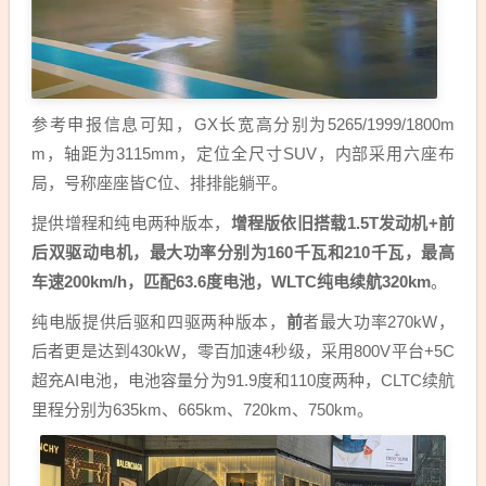
参考申报信息可知，GX长宽高分别为5265/1999/1800m
m，轴距为3115mm，定位全尺寸SUV，内部采用六座布
局，号称座座皆C位、排排能躺平。
提供增程和纯电两种版本，
增程版依旧搭载1.5T发动机+前
后双驱动电机，最大功率分别为160千瓦和210千瓦，最高
车速200km/h，匹配63.6度电池，WLTC纯电续航320km
。
纯电版提供后驱和四驱两种版本，
前
者最大功率270kW，
后者更是达到430kW，零百加速4秒级，采用800V平台+5C
超充AI电池，电池容量分为91.9度和110度两种，CLTC续航
里程分别为635km、665km、720km、750km。