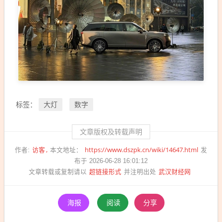
大灯
数字
标签：
文章版权及转载声明
访客
https://www.dszpk.cn/wiki/14647.html
作者:
本文地址：
发
布于 2026-06-28 16:01:12
超链接形式
武汉财经网
文章转载或复制请以
并注明出处
海报
阅读
分享