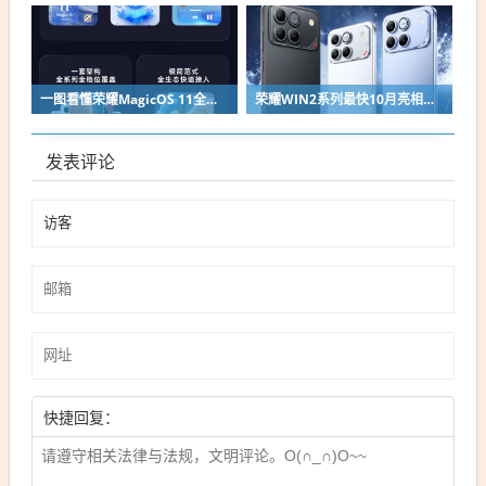
一图看懂荣耀MagicOS 11全新双架构：安卓底层重构 液态玻璃效果拉满
荣耀WIN2系列最快10月亮相：2nm芯片+万级电池组合同档唯一
发表评论
快捷回复：