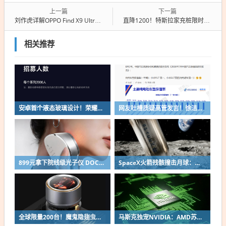
上一篇
下一篇
刘作虎详解OPPO Find X9 Ultra设计：让一台真正的哈苏落入口袋
直降1200！特斯拉家充桩限时1599元 车主必冲
相关推荐
安卓首个液态玻璃设计！荣耀MagicOS 11内测招募开启：17款机型首批升级
网友吐槽质疑高管发言！徐洁云回应“孩go”言论争议：是小米用户宠物名
899元拿下院线级光子仪 DOCO童颜超光炮小米有品众筹上线
SpaceX火箭残骸撞击月球：留下直径约30米巨坑
全球限量200台！魔鬼隐翅虫欧米伽L36 Ultra液冷预售：可动冷头售2999元
马斯克独宠NVIDIA：AMD苏姿丰淡定回应