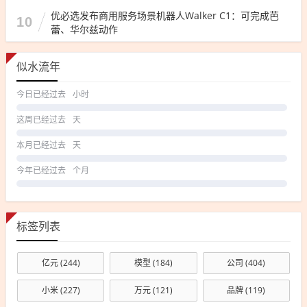
优必选发布商用服务场景机器人Walker C1：可完成芭
10
蕾、华尔兹动作
似水流年
今日已经过去
小时
这周已经过去
天
本月已经过去
天
今年已经过去
个月
标签列表
亿元
(244)
模型
(184)
公司
(404)
小米
(227)
万元
(121)
品牌
(119)