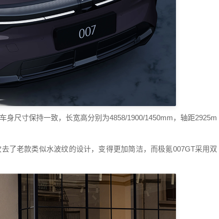
尺寸保持一致，长宽高分别为4858/1900/1450mm，轴距2925m
砍去了老款类似水波纹的设计，变得更加简洁，而极氪007GT采用双