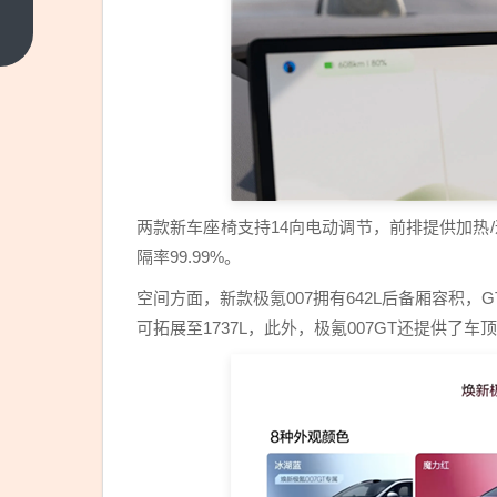
峰接
棒者
上一
篇
武亮
发文
回应
复
播：
官方
两款新车座椅支持14向电动调节，前排提供加热
直播
隔率99.99%。
间恢
复常
空间方面，新款极氪007拥有642L后备厢容积，
态化
可拓展至1737L，此外，极氪007GT还提供了
直播