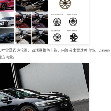
20寸雷霆锻造轮圈、四活塞橙色卡钳，内饰带来竞速黄内饰、Dinami
性能方向盘。