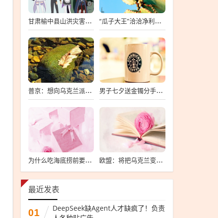
甘肃榆中县山洪灾害已致10死33失联
“瓜子大王”洽洽净利暴跌7成
普京：想向乌克兰派兵？敢来就打，普京，敢派兵到乌克兰，将面临严厉反击
男子七夕送金镯分手后要女友还钱
为什么吃海底捞前要先上个坡
欧盟：将把乌克兰变成“钢铁豪猪”
最近发表
DeepSeek缺Agent人才缺疯了！负责
01
人各种贴广告