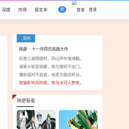
深度
市场
留言本
登录
繁
赏析
陆游
·
十一月四日风雨大作
风卷江湖雨暗村，四山声作海涛翻。
溪柴火软蛮毡暖，我与狸奴不出门。
僵卧孤村不自哀，尚思为国戍轮台。
夜阑卧听风吹雨，铁马冰河入梦来。
随便看看