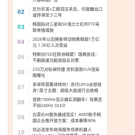
厄尔尼诺+乙醇双压夹击，印度糖出口
02
或停滞至少三年
韩国拟对三星和SK海力士杠杆ETF采
03
取单独措施
2026年以旧换新带动销售额超1万亿
04
元 1.36亿人次受益
特斯拉FSD在欧洲碰壁！瑞典放话：
05
不删超速功能就投反对票
233万对标保时捷 宾利首款SUV渲染
06
图曝光
安卓阵营集体转向！迭代Ultra全部放
07
弃1英寸主摄：超级大底成行业绝唱
首款1000Hz显示器实测翻车！效果还
08
不如240Hz OLED
白菜价AI服务器成现实！AMD联手韩
09
国企业推开放方案：成本暴降90%
优必选发布商用服务场景机器人
10