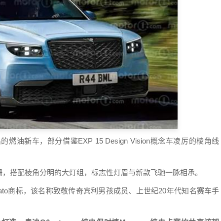
车，部分借鉴EXP 15 Design Vision概念车凌厉的棱角线
栅，搭配棱角分明的大灯组，标志性灯眉与新款飞驰一脉相承。
ato商标，该名称致敬传奇宾利男孩成员、上世纪20年代知名赛车手