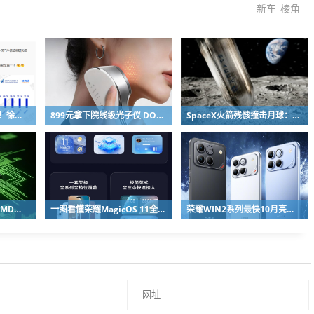
新车
棱角
网友吐槽质疑高管发言！徐洁云回应“孩go”言论争议：是小米用户宠物名
899元拿下院线级光子仪 DOCO童颜超光炮小米有品众筹上线
SpaceX火箭残骸撞击月球：留下直径约30米巨坑
马斯克独宠NVIDIA：AMD苏姿丰淡定回应
一图看懂荣耀MagicOS 11全新双架构：安卓底层重构 液态玻璃效果拉满
荣耀WIN2系列最快10月亮相：2nm芯片+万级电池组合同档唯一