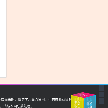
武
汉
挺
住
加
油
载而来的，仅供学习交流使用，不构成商业目的，请谨慎
中
国
湖
北
加
武
汉
中
国
加
油
，请与本网联系处理。