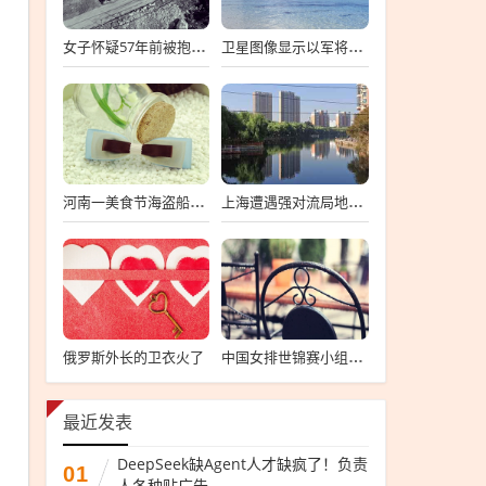
女子怀疑57年前被抱错 寻亲生父母
卫星图像显示以军将有大动作
河南一美食节海盗船拦腰折断
上海遭遇强对流局地半小时降温13℃
俄罗斯外长的卫衣火了
中国女排世锦赛小组第一
最近发表
DeepSeek缺Agent人才缺疯了！负责
01
人各种贴广告