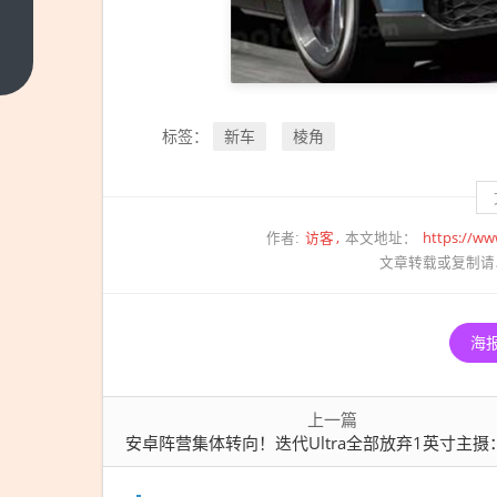
安卓
阵营
集体
上一
篇
转
向！
新车
棱角
标签：
迭代
Ultra
全部
放弃
访客
https://ww
作者:
本文地址：
1英
文章转载或复制请
寸主
摄：
海
超级
大底
成行
上一篇
业绝
安卓阵营集体转向！迭代Ultra全部放弃1英寸主摄：超级大底成行
唱