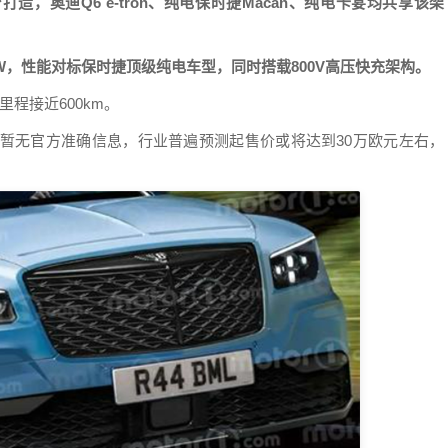
，奥迪Q6 e-tron、纯电保时捷Macan、纯电卡宴均共享该架
kW，性能对标保时捷顶级纯电车型，同时搭载800V高压快充架构。
里程接近600km。
售价暂无官方准确信息，行业普遍预测起售价或将达到30万欧元左右，