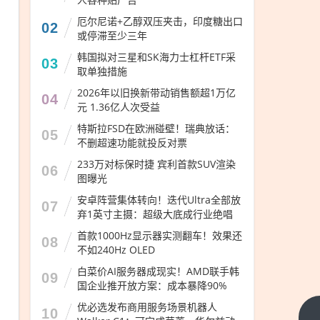
厄尔尼诺+乙醇双压夹击，印度糖出口
02
或停滞至少三年
韩国拟对三星和SK海力士杠杆ETF采
03
取单独措施
2026年以旧换新带动销售额超1万亿
04
元 1.36亿人次受益
特斯拉FSD在欧洲碰壁！瑞典放话：
05
不删超速功能就投反对票
233万对标保时捷 宾利首款SUV渲染
06
图曝光
安卓阵营集体转向！迭代Ultra全部放
07
弃1英寸主摄：超级大底成行业绝唱
首款1000Hz显示器实测翻车！效果还
08
不如240Hz OLED
白菜价AI服务器成现实！AMD联手韩
09
国企业推开放方案：成本暴降90%
优必选发布商用服务场景机器人
10