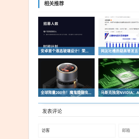
相关推荐
安卓首个液态玻璃设计！荣耀MagicOS 11内测招募开启：17款机型首批升级
全球限量200台！魔鬼隐翅虫欧米伽L36 Ultra液冷预售：可动冷头售2999元
发表评论