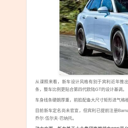
从谍照来看，新车设计风格有别于宾利近年推出的燃油新
条，整车比例更贴合第四代欧陆GT的设计基调。
车身线条硬朗厚重，前脸配备大尺寸矩形进气格
目前新车定名尚未官宣，但宾利已提前注册Barn
乔尔·伍尔夫·巴纳托。