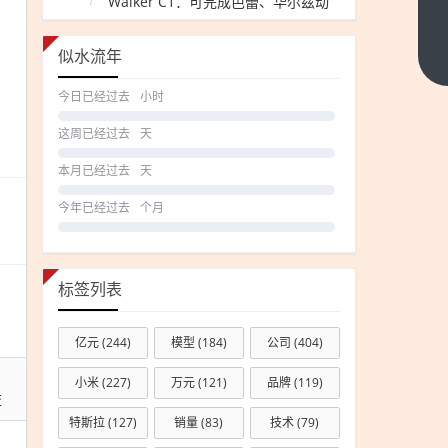
Walker C1：可完成芭蕾、华尔兹动
2026
作
年以
旧换
下一
似水流年
篇
新带
今日已经过去
小时
动销
售额
这周已经过去
天
超1
本月已经过去
天
万亿
今年已经过去
个月
元
1.36
亿人
次受
标签列表
益
亿元
(244)
模型
(184)
公司
(404)
小米
(227)
万元
(121)
品牌
(119)
益
特斯拉
(127)
销量
(83)
技术
(79)