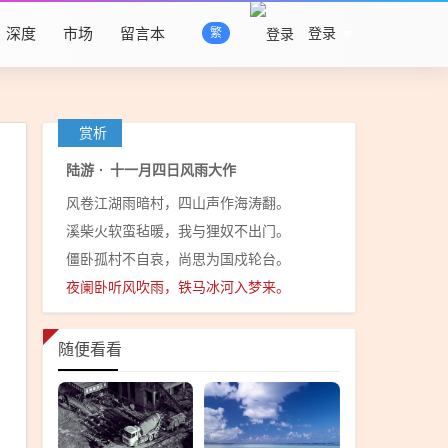
深度
市场
留言本
登录
繁
赏析
陆游
·
十一月四日风雨大作
风卷江湖雨暗村，四山声作海涛翻。
溪柴火软蛮毡暖，我与狸奴不出门。
僵卧孤村不自哀，尚思为国戍轮台。
夜阑卧听风吹雨，铁马冰河入梦来。
随便看看