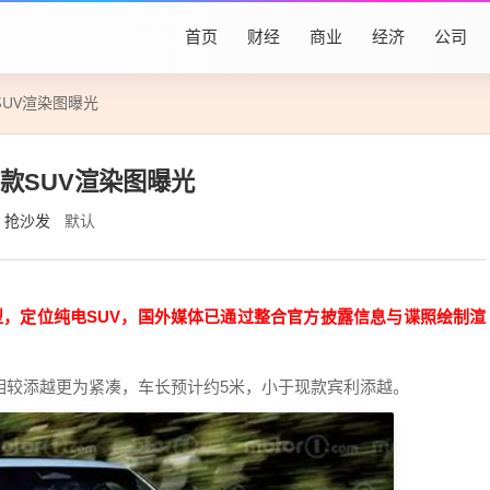
首页
财经
商业
经济
公司
SUV渲染图曝光
首款SUV渲染图曝光
抢沙发
默认
，定位纯电SUV，国外媒体已通过整合官方披露信息与谍照绘制渲
相较添越更为紧凑，车长预计约5米，小于现款宾利添越。