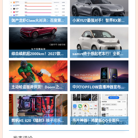
国产龙虾Claw大对决：百度第一、小米第二
小米YU7最强对手！智界RX新车申报：低趴车身颜值出众
综合续航超2000km！2027款奇瑞风云A9L上市：限时13.99万起
samrt终于想起老本行！全新微型纯电双座轿车精灵#2申报
主动给盗版商供货！Doom之父自曝曾向中国贱卖空包装
中兴TOPFLOW直播神器宣布8月14日开售：Wi-Fi 7 最多连接64台设备
辉帆HS 420《辐射》核子可乐定制版机箱亮相：2027年正式发售
传片神器！鸿蒙版QQ全面升级：10G大文件免压缩直传