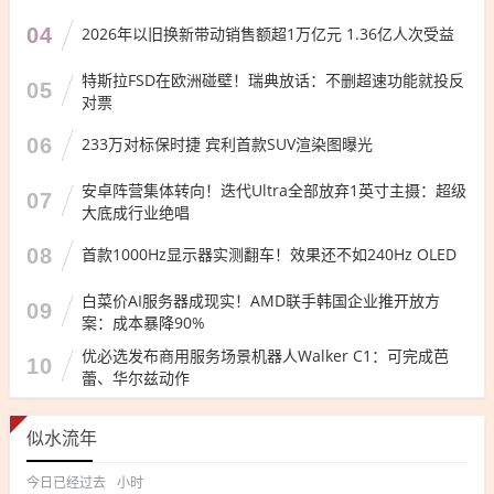
04
2026年以旧换新带动销售额超1万亿元 1.36亿人次受益
特斯拉FSD在欧洲碰壁！瑞典放话：不删超速功能就投反
05
对票
06
233万对标保时捷 宾利首款SUV渲染图曝光
安卓阵营集体转向！迭代Ultra全部放弃1英寸主摄：超级
07
大底成行业绝唱
08
首款1000Hz显示器实测翻车！效果还不如240Hz OLED
白菜价AI服务器成现实！AMD联手韩国企业推开放方
09
案：成本暴降90%
优必选发布商用服务场景机器人Walker C1：可完成芭
10
蕾、华尔兹动作
似水流年
今日已经过去
小时