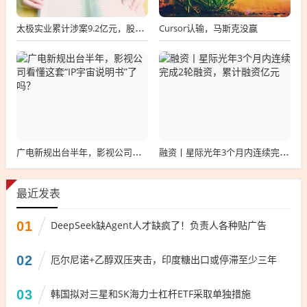
Cursor认输，马斯克没赢
太极实业累计涉案9.2亿元，股价一周跌超30%，子公司起诉讨要6396万工程款
广电新规出台半年，影视公司看懂这套“IP宇宙说明书”了吗？
融资丨星际光年3个月内连续完成2轮融资，累计融资亿元
最近发表
01
DeepSeek缺Agent人才缺疯了！负责人各种贴广告
02
厄尔尼诺+乙醇双压夹击，印度糖出口或停滞至少三年
03
韩国拟对三星和SK海力士杠杆ETF采取单独措施