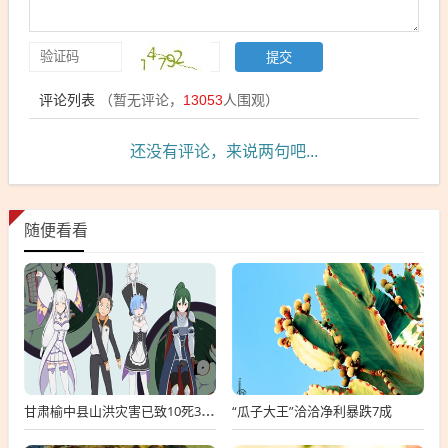
评论列表
（暂无评论，
13053
人围观）
还没有评论，来说两句吧...
随便看看
“瓜子大王”洽洽净利暴跌7成
甘肃榆中县山洪灾害已致10死33失联