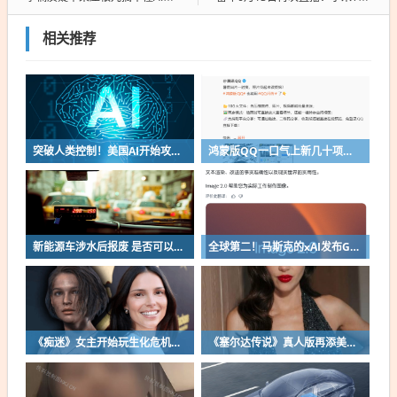
相关推荐
突破人类控制！美国AI开始攻击真人了
鸿蒙版QQ一口气上新几十项功能：10G文件可传微信好友
新能源车涉水后报废 是否可以全损理赔
全球第二！马斯克的xAI发布Grok Imagine Image 2.0模型：AI生图/编辑能力大增
《痴迷》女主开始玩生化危机了！自曝有参演机会
《塞尔达传说》真人版再添美女！曾出演冯小刚电影