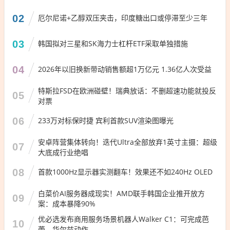
02
厄尔尼诺+乙醇双压夹击，印度糖出口或停滞至少三年
03
韩国拟对三星和SK海力士杠杆ETF采取单独措施
04
2026年以旧换新带动销售额超1万亿元 1.36亿人次受益
特斯拉FSD在欧洲碰壁！瑞典放话：不删超速功能就投反
05
对票
06
233万对标保时捷 宾利首款SUV渲染图曝光
安卓阵营集体转向！迭代Ultra全部放弃1英寸主摄：超级
07
大底成行业绝唱
08
首款1000Hz显示器实测翻车！效果还不如240Hz OLED
白菜价AI服务器成现实！AMD联手韩国企业推开放方
09
案：成本暴降90%
优必选发布商用服务场景机器人Walker C1：可完成芭
10
蕾、华尔兹动作