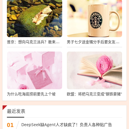
普京：想向乌克兰派兵？敢来就打，普京，敢派兵到乌克兰，将面临严厉反击
男子七夕送金镯分手后要女友还钱
为什么吃海底捞前要先上个坡
欧盟：将把乌克兰变成“钢铁豪猪”
最近发表
01
DeepSeek缺Agent人才缺疯了！负责人各种贴广告