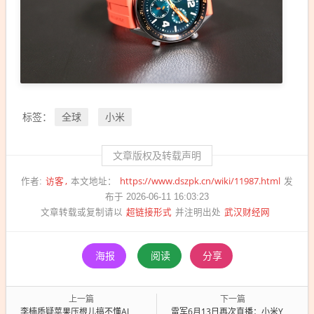
全球
小米
标签：
文章版权及转载声明
访客
https://www.dszpk.cn/wiki/11987.html
作者:
本文地址：
发
布于 2026-06-11 16:03:23
超链接形式
武汉财经网
文章转载或复制请以
并注明出处
海报
阅读
分享
上一篇
下一篇
李楠质疑苹果压根儿搞不懂AI：连DeepSeek都练不出来 还有多少是苹果制造
雷军6月13日再次直播：小米YU7八大挑战一镜到底