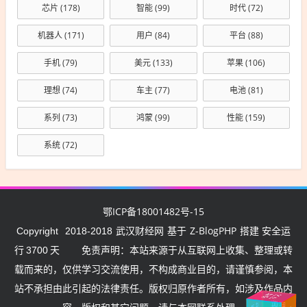
芯片
(178)
智能
(99)
时代
(72)
机器人
(171)
用户
(84)
平台
(88)
手机
(79)
美元
(133)
苹果
(106)
理想
(74)
车主
(77)
电池
(81)
系列
(73)
鸿蒙
(99)
性能
(159)
系统
(72)
鄂ICP备18001482号-15
武汉财经网
Z-BlogPHP
Copyright
2018-2018
基于
搭建 安全运
行
3700
天
免责声明：本站来源于从互联网上收集、整理或转
载而来的，仅供学习交流使用，不构成商业目的，请谨慎参阅，本
站不承担由此引起的法律责任。版权归原作者所有，如涉及作品内
武汉
挺住
加油