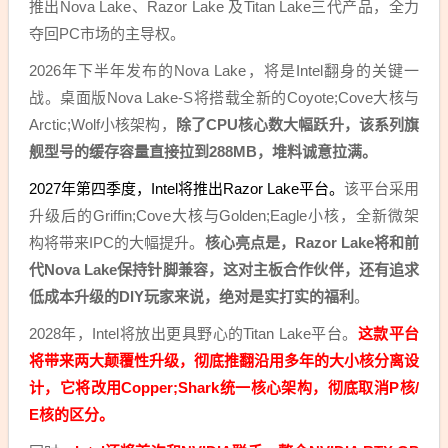
推出Nova Lake、Razor Lake 及Titan Lake三代产品，全力
夺回PC市场的主导权。
2026年下半年发布的Nova Lake，将是Intel翻身的关键一
战。桌面版Nova Lake-S将搭载全新的Coyote;Cove大核与
Arctic;Wolf小核架构，
除了CPU核心数大幅跃升，该系列旗
舰型号的缓存容量直接拉到288MB，堆料诚意拉满。
2027年第四季度，Intel将推出Razor Lake平台。
该平台采用
升级后的Griffin;Cove大核与Golden;Eagle小核，全新微架
构将带来IPC的大幅提升。
核心亮点是，Razor Lake将和前
代Nova Lake保持针脚兼容，这对主板合作伙伴，还有追求
低成本升级的DIY玩家来说，绝对是实打实的福利
。
2028年，Intel将放出更具野心的Titan Lake平台。
这款平台
将带来两大颠覆性升级，彻底推翻沿用多年的大小核分离设
计，它将改用Copper;Shark统一核心架构，彻底取消P核/
E核的区分。