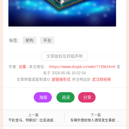
架构
平台
标签：
文章版权及转载声明
访客
https://www.dszpk.cn/wiki/11358.html
作者:
本文地址：
发
布于 2026-05-06 16:02:54
超链接形式
武汉财经网
文章转载或复制请以
并注明出处
海报
阅读
分享
上一篇
下一篇
干趴宝马、特斯拉！比亚迪成英国最大电动汽车品牌
车辆外借给他人酒驾发生事故 车主该不该担责 最高法解释