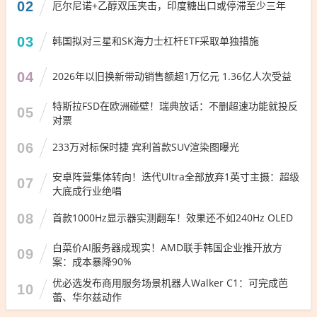
02
厄尔尼诺+乙醇双压夹击，印度糖出口或停滞至少三年
03
韩国拟对三星和SK海力士杠杆ETF采取单独措施
04
2026年以旧换新带动销售额超1万亿元 1.36亿人次受益
特斯拉FSD在欧洲碰壁！瑞典放话：不删超速功能就投反
05
对票
06
233万对标保时捷 宾利首款SUV渲染图曝光
安卓阵营集体转向！迭代Ultra全部放弃1英寸主摄：超级
07
大底成行业绝唱
08
首款1000Hz显示器实测翻车！效果还不如240Hz OLED
白菜价AI服务器成现实！AMD联手韩国企业推开放方
09
案：成本暴降90%
优必选发布商用服务场景机器人Walker C1：可完成芭
10
蕾、华尔兹动作