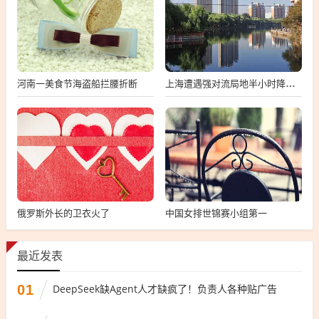
河南一美食节海盗船拦腰折断
上海遭遇强对流局地半小时降温13℃
俄罗斯外长的卫衣火了
中国女排世锦赛小组第一
最近发表
01
DeepSeek缺Agent人才缺疯了！负责人各种贴广告