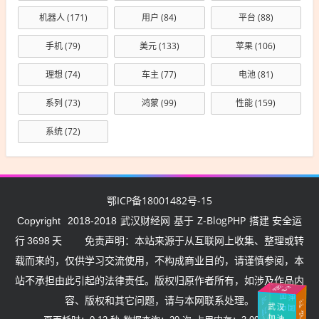
机器人
(171)
用户
(84)
平台
(88)
手机
(79)
美元
(133)
苹果
(106)
理想
(74)
车主
(77)
电池
(81)
系列
(73)
鸿蒙
(99)
性能
(159)
系统
(72)
鄂ICP备18001482号-15
武汉财经网
Z-BlogPHP
Copyright
2018-2018
基于
搭建 安全运
行
3698
天
免责声明：本站来源于从互联网上收集、整理或转
载而来的，仅供学习交流使用，不构成商业目的，请谨慎参阅，本
站不承担由此引起的法律责任。版权归原作者所有，如涉及作品内
武汉
挺住
加油
湖
北
加
中
国
容、版权和其它问题，请与本网联系处理。
武汉
中国
油
加
油
加油