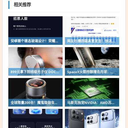
相关推荐
安卓首个液态玻璃设计！荣耀MagicOS 11内测招募开启：17款机型首批升级
网友吐槽质疑高管发言！徐洁云回应“孩go”言论争议：是小米用户宠物名
899元拿下院线级光子仪 DOCO童颜超光炮小米有品众筹上线
SpaceX火箭残骸撞击月球：留下直径约30米巨坑
全球限量200台！魔鬼隐翅虫欧米伽L36 Ultra液冷预售：可动冷头售2999元
马斯克独宠NVIDIA：AMD苏姿丰淡定回应