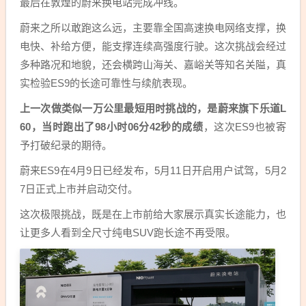
最后在敦煌的蔚来换电站完成冲线。
蔚来之所以敢跑这么远，主要靠全国高速换电网络支撑，换
电快、补给方便，能支撑连续高强度行驶。这次挑战会经过
多种路况和地貌，还会横跨山海关、嘉峪关等知名关隘，真
实检验ES9的长途可靠性与续航表现。
上一次做类似一万公里最短用时挑战的，是蔚来旗下乐道L
60，当时跑出了98小时06分42秒的成绩
，这次ES9也被寄
予打破纪录的期待。
蔚来ES9在4月9日已经发布，5月11日开启用户试驾，5月2
7日正式上市并启动交付。
这次极限挑战，既是在上市前给大家展示真实长途能力，也
让更多人看到全尺寸纯电SUV跑长途不再受限。