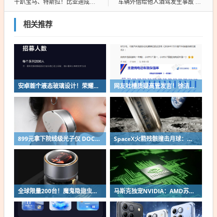
干趴宝马、特斯拉！比亚迪成英国最大电动汽车品牌
车辆外借给他人酒驾发生事故 车主该不该担责 最高法解释
相关推荐
安卓首个液态玻璃设计！荣耀MagicOS 11内测招募开启：17款机型首批升级
网友吐槽质疑高管发言！徐洁云回应“孩go”言论争议：是小米用户宠物名
899元拿下院线级光子仪 DOCO童颜超光炮小米有品众筹上线
SpaceX火箭残骸撞击月球：留下直径约30米巨坑
全球限量200台！魔鬼隐翅虫欧米伽L36 Ultra液冷预售：可动冷头售2999元
马斯克独宠NVIDIA：AMD苏姿丰淡定回应