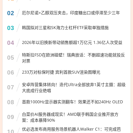
02
厄尔尼诺+乙醇双压夹击，印度糖出口或停滞至少三年
03
韩国拟对三星和SK海力士杠杆ETF采取单独措施
04
2026年以旧换新带动销售额超1万亿元 1.36亿人次受益
特斯拉FSD在欧洲碰壁！瑞典放话：不删超速功能就投反
05
对票
06
233万对标保时捷 宾利首款SUV渲染图曝光
安卓阵营集体转向！迭代Ultra全部放弃1英寸主摄：超级
07
大底成行业绝唱
08
首款1000Hz显示器实测翻车！效果还不如240Hz OLED
白菜价AI服务器成现实！AMD联手韩国企业推开放方
09
案：成本暴降90%
优必选发布商用服务场景机器人Walker C1：可完成芭
10