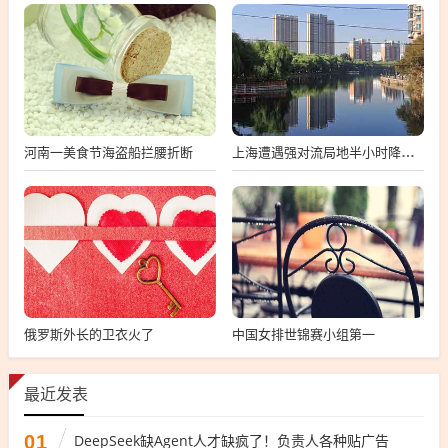
河南一美食节海盗船拦腰折断
上海遭遇强对流局地半小时降温13℃
俄罗斯外长的卫衣火了
中国女排世锦赛小组第一
最近发表
01
DeepSeek缺Agent人才缺疯了！负责人各种贴广告