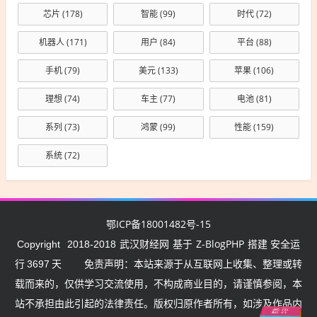
芯片
(178)
智能
(99)
时代
(72)
机器人
(171)
用户
(84)
平台
(88)
手机
(79)
美元
(133)
苹果
(106)
理想
(74)
车主
(77)
电池
(81)
系列
(73)
鸿蒙
(99)
性能
(159)
系统
(72)
鄂ICP备18001482号-15
武汉财经网
Z-BlogPHP
Copyright
2018-2018
基于
搭建 安全运
行
3697
天
免责声明：本站来源于从互联网上收集、整理或转
载而来的，仅供学习交流使用，不构成商业目的，请谨慎参阅，本
站不承担由此引起的法律责任。版权归原作者所有，如涉及作品内
武
汉挺
住