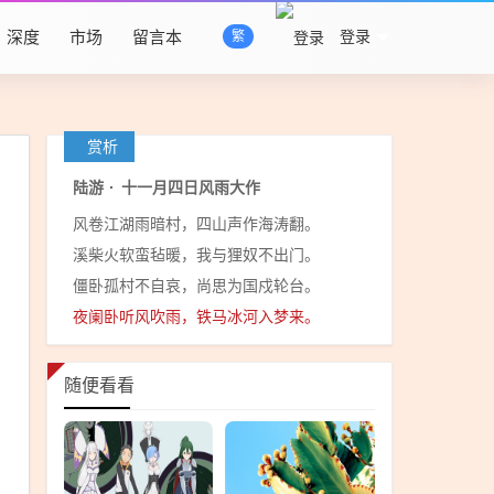
深度
市场
留言本
登录
繁
赏析
陆游
·
十一月四日风雨大作
风卷江湖雨暗村，四山声作海涛翻。
溪柴火软蛮毡暖，我与狸奴不出门。
僵卧孤村不自哀，尚思为国戍轮台。
夜阑卧听风吹雨，铁马冰河入梦来。
随便看看