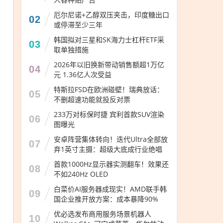
厄尔尼诺+乙醇双压夹击，印度糖出口
02
或停滞至少三年
韩国拟对三星和SK海力士杠杆ETF采
03
取单独措施
2026年以旧换新带动销售额超1万亿
04
元 1.36亿人次受益
特斯拉FSD在欧洲碰壁！瑞典放话：
05
不删超速功能就投反对票
233万对标保时捷 宾利首款SUV渲染
06
图曝光
安卓阵营集体转向！迭代Ultra全部放
07
弃1英寸主摄：超级大底成行业绝唱
首款1000Hz显示器实测翻车！效果还
08
不如240Hz OLED
白菜价AI服务器成现实！AMD联手韩
09
国企业推开放方案：成本暴降90%
优必选发布商用服务场景机器人
10