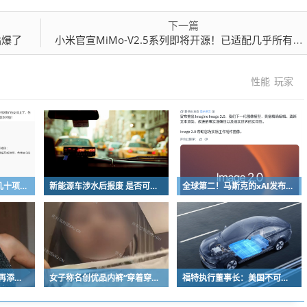
下一篇
站爆了
小米官宣MiMo-V2.5系列即将开源！已适配几乎所有国产推理芯片
性能
玩家
鸿蒙版QQ一口气上新几十项功能：10G文件可传微信好友
新能源车涉水后报废 是否可以全损理赔
全球第二！马斯克的xAI发布Grok Imagine Image 2.0模型：AI生图/编辑能力大增
《塞尔达传说》真人版再添美女！曾出演冯小刚电影
女子称名创优品内裤“穿着穿着掉了”让其颜面尽失 品牌方客服回应：已启动紧急调查
福特执行董事长：美国不可能永远把中国车企挡在门外 进来也有信心击败