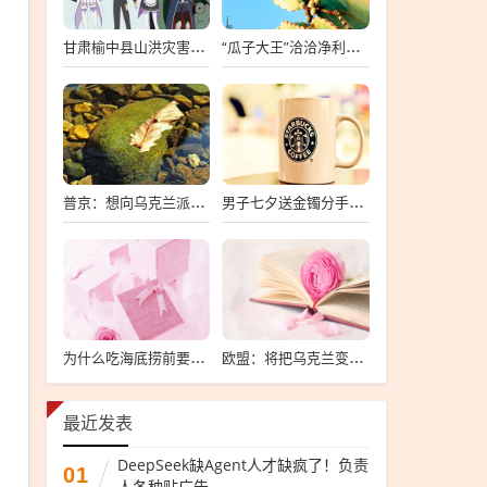
甘肃榆中县山洪灾害已致10死33失联
“瓜子大王”洽洽净利暴跌7成
普京：想向乌克兰派兵？敢来就打，普京，敢派兵到乌克兰，将面临严厉反击
男子七夕送金镯分手后要女友还钱
为什么吃海底捞前要先上个坡
欧盟：将把乌克兰变成“钢铁豪猪”
最近发表
DeepSeek缺Agent人才缺疯了！负责
01
人各种贴广告