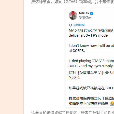
应这种节奏，如果《GTA6》锁30帧，我不知道
这番言论迅速点燃了评论区，玩家们针对主机性