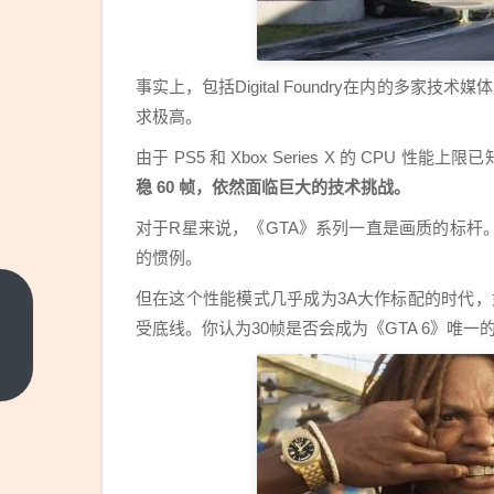
事实上，包括Digital Foundry在内的多家
求极高。
由于 PS5 和 Xbox Series X 的 CPU 性能上限
稳 60 帧，依然面临巨大的技术挑战。
对于R星来说，《GTA》系列一直是画质的标杆。为
的惯例。
但在这个性能模式几乎成为3A大作标配的时代，如
所有
受底线。你认为30帧是否会成为《GTA 6》唯
电影
和电
上一
篇
视剧
都能
免费
看！