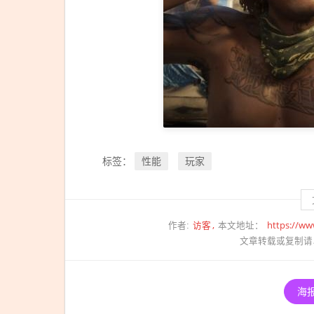
全球
知名
影视
网站
爆了
性能
玩家
标签：
访客
https://ww
作者:
本文地址：
文章转载或复制请
海