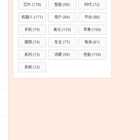
源！
芯片
(178)
智能
(99)
时代
(72)
已适
机器人
(171)
用户
(84)
平台
(88)
配几
乎所
手机
(79)
美元
(133)
苹果
(106)
有国
理想
(74)
车主
(77)
电池
(81)
产推
理芯
系列
(73)
鸿蒙
(99)
性能
(159)
片
系统
(72)