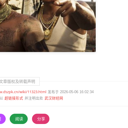
文章版权及转载声明
w.dszpk.cn/wiki/11323.html
发布于 2026-05-06 16:02:34
超链接形式
武汉财经网
以
并注明出处
报
阅读
分享