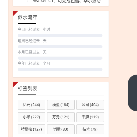
Walker C1：可完成芭蕾、华尔兹动
作
似水流年
今日已经过去
小时
这周已经过去
天
本月已经过去
天
今年已经过去
个月
小米
标签列表
官宣
MiMo-
下一篇
亿元
(244)
模型
(184)
公司
(404)
V2.5
小米
(227)
万元
(121)
品牌
(119)
系列
即将
特斯拉
(127)
销量
(83)
技术
(79)
开