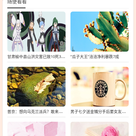
随便看看
“瓜子大王”洽洽净利暴跌7成
甘肃榆中县山洪灾害已致10死33失联
普京：想向乌克兰派兵？敢来就打，普京，敢派兵到乌克兰，将面临严厉反击
男子七夕送金镯分手后要女友还钱