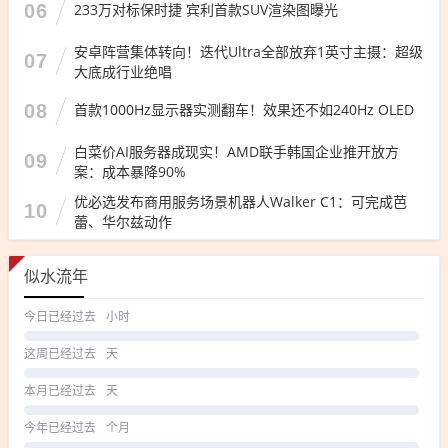
06
233万对标保时捷 宾利首款SUV渲染图曝光
安卓阵营集体转向！迭代Ultra全部放弃1英寸主摄：超级
07
大底成行业绝唱
08
首款1000Hz显示器实测翻车！效果还不如240Hz OLED
白菜价AI服务器成现实！AMD联手韩国企业推开放方
09
案：成本暴降90%
优必选发布商用服务场景机器人Walker C1：可完成芭
10
蕾、华尔兹动作
似水流年
今日已经过去
小时
这周已经过去
天
本月已经过去
天
今年已经过去
个月