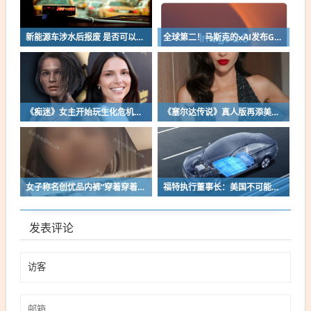
新能源车涉水后报废 是否可以全损理赔
全球第二！马斯克的xAI发布Grok Imagine Image 2.0模型：AI生图/编辑能力大增
《痴迷》女主开始玩生化危机了！自曝有参演机会
《塞尔达传说》真人版再添美女！曾出演冯小刚电影
女子称名创优品内裤“穿着穿着掉了”让其颜面尽失 品牌方客服回应：已启动紧急调查
福特执行董事长：美国不可能永远把中国车企挡在门外 进来也有信心击败
发表评论