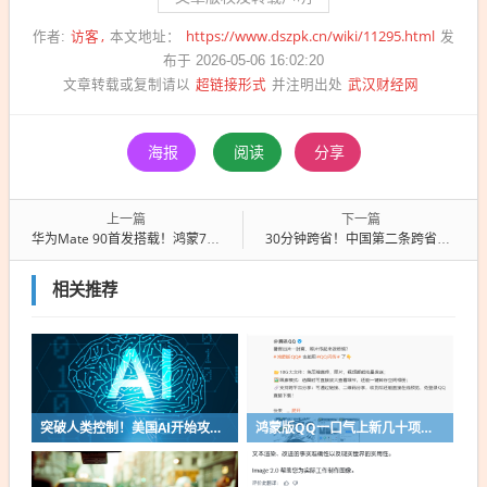
访客
https://www.dszpk.cn/wiki/11295.html
作者:
本文地址：
发
布于 2026-05-06 16:02:20
超链接形式
武汉财经网
文章转载或复制请以
并注明出处
海报
阅读
分享
上一篇
下一篇
华为Mate 90首发搭载！鸿蒙7.0快来了：端侧AI大升级
30分钟跨省！中国第二条跨省地铁通车：南京马鞍山无缝衔接
相关推荐
突破人类控制！美国AI开始攻击真人了
鸿蒙版QQ一口气上新几十项功能：10G文件可传微信好友