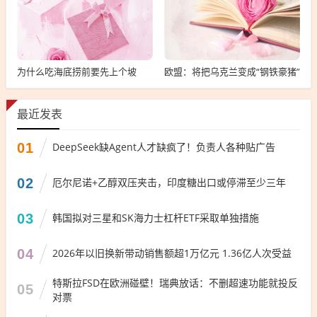
为什么吃海底捞前要先上个坡
欧盟：将把乌克兰变成“钢铁豪猪”
最近发表
01
DeepSeek缺Agent人才缺疯了！负责人各种贴广告
02
厄尔尼诺+乙醇双压夹击，印度糖出口或停滞至少三年
03
韩国拟对三星和SK海力士杠杆ETF采取单独措施
04
2026年以旧换新带动销售额超1万亿元 1.36亿人次受益
特斯拉FSD在欧洲碰壁！瑞典放话：不删超速功能就投反
05
对票