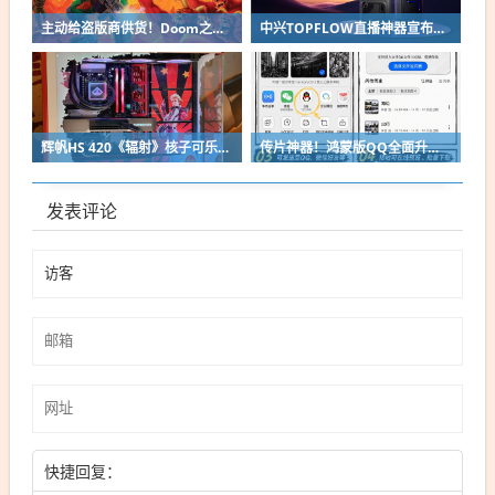
主动给盗版商供货！Doom之父自曝曾向中国贱卖空包装
中兴TOPFLOW直播神器宣布8月14日开售：Wi-Fi 7 最多连接64台设备
辉帆HS 420《辐射》核子可乐定制版机箱亮相：2027年正式发售
传片神器！鸿蒙版QQ全面升级：10G大文件免压缩直传
发表评论
快捷回复：