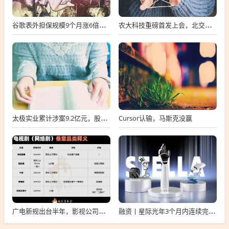
谷歌表外担保规模9个月涨6倍至438亿美元，用“财务兜底”换TPU芯片订单
农大科技重磅首发上会，北交所募资达4.13亿元，科技创新引领未来发展！
Cursor认输，马斯克没赢
太极实业累计涉案9.2亿元，股价一周跌超30%，子公司起诉讨要6396万工程款
广电新规出台半年，影视公司看懂这套“IP宇宙说明书”了吗？
融资丨星际光年3个月内连续完成2轮融资，累计融资亿元