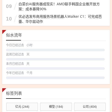
白菜价AI服务器成现实！AMD联手韩国企业推开放方
09
案：成本暴降90%
优必选发布商用服务场景机器人Walker C1：可完成芭
10
蕾、华尔兹动作
似水流年
今日已经过去
小时
这周已经过去
天
本月已经过去
天
今年已经过去
个月
标签列表
亿元
(244)
模型
(184)
公司
(404)