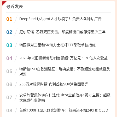
最近发表
01
DeepSeek缺Agent人才缺疯了！负责人各种贴广告
02
厄尔尼诺+乙醇双压夹击，印度糖出口或停滞至少三年
03
韩国拟对三星和SK海力士杠杆ETF采取单独措施
04
2026年以旧换新带动销售额超1万亿元 1.36亿人次受益
特斯拉FSD在欧洲碰壁！瑞典放话：不删超速功能就投反
05
对票
06
233万对标保时捷 宾利首款SUV渲染图曝光
安卓阵营集体转向！迭代Ultra全部放弃1英寸主摄：超级
07
大底成行业绝唱
08
首款1000Hz显示器实测翻车！效果还不如240Hz OLED