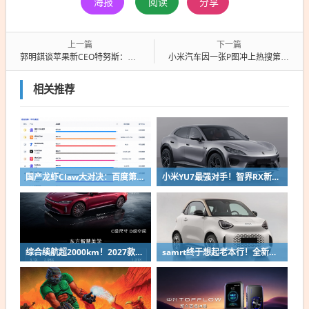
海报
阅读
分享
上一篇
下一篇
郭明錤谈苹果新CEO特努斯：经典一役是让Mac从x86转向自研芯片
小米汽车因一张P图冲上热搜第一：Tim Cook出任小米汽车CEO
相关推荐
国产龙虾Claw大对决：百度第一、小米第二
小米YU7最强对手！智界RX新车申报：低趴车身颜值出众
综合续航超2000km！2027款奇瑞风云A9L上市：限时13.99万起
samrt终于想起老本行！全新微型纯电双座轿车精灵#2申报