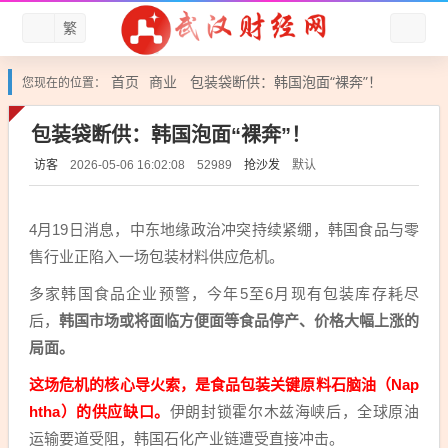
繁
首页
商业
包装袋断供：韩国泡面“裸奔”！
您现在的位置：
包装袋断供：韩国泡面“裸奔”！
访客
抢沙发
默认
2026-05-06 16:02:08
52989
4月19日消息，中东地缘政治冲突持续紧绷，韩国食品与零
售行业正陷入一场包装材料供应危机。
多家韩国食品企业预警，今年5至6月现有包装库存耗尽
后，
韩国市场或将面临方便面等食品停产、价格大幅上涨的
局面。
这场危机的核心导火索，是食品包装关键原料石脑油（Nap
htha）的供应缺口。
伊朗封锁霍尔木兹海峡后，全球原油
运输要道受阻，韩国石化产业链遭受直接冲击。