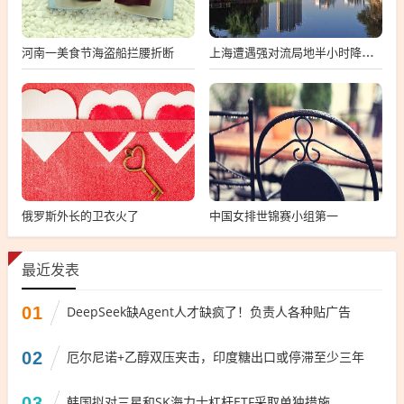
河南一美食节海盗船拦腰折断
上海遭遇强对流局地半小时降温13℃
俄罗斯外长的卫衣火了
中国女排世锦赛小组第一
最近发表
01
DeepSeek缺Agent人才缺疯了！负责人各种贴广告
02
厄尔尼诺+乙醇双压夹击，印度糖出口或停滞至少三年
03
韩国拟对三星和SK海力士杠杆ETF采取单独措施