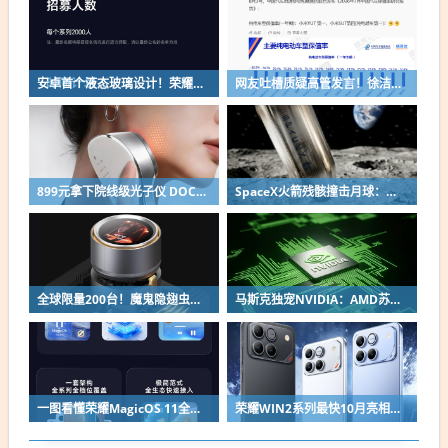
安卓首个液态玻璃设计！荣耀MagicOS 11内测招募开启：17款机型首批升级
网友吐槽质疑高管发言！徐洁云回应“孩go”言论争议：是小米用户宠物名
899元拿下院线级光子仪 DOCO童颜超光炮小米有品众筹上线
SpaceX火箭残骸撞击月球：留下直径约30米巨坑
全球限量200台！魔鬼隐翅虫欧米伽L36 Ultra液冷预售：可动冷头售2999元
马斯克独宠NVIDIA：AMD苏姿丰淡定回应
一图看懂荣耀MagicOS 11全新双架构：安卓底层重构 液态玻璃效果拉满
荣耀WIN2系列最快10月亮相：2nm芯片+万级电池组合同档唯一