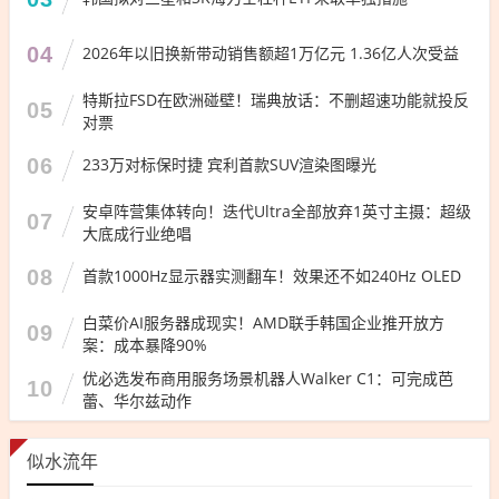
04
2026年以旧换新带动销售额超1万亿元 1.36亿人次受益
特斯拉FSD在欧洲碰壁！瑞典放话：不删超速功能就投反
05
对票
06
233万对标保时捷 宾利首款SUV渲染图曝光
安卓阵营集体转向！迭代Ultra全部放弃1英寸主摄：超级
07
大底成行业绝唱
08
首款1000Hz显示器实测翻车！效果还不如240Hz OLED
白菜价AI服务器成现实！AMD联手韩国企业推开放方
09
案：成本暴降90%
优必选发布商用服务场景机器人Walker C1：可完成芭
10
蕾、华尔兹动作
似水流年