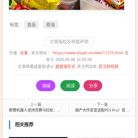
食品
原油
标签：
文章版权及转载声明
访客
https://www.dszpk.cn/wiki/11275.html
作者:
本文地址：
发
布于 2026-05-06 16:02:08
超链接形式
武汉财经网
文章转载或复制请以
并注明出处
海报
阅读
分享
上一篇
下一篇
断臂机器人坚持完赛马拉松：观众与解说齐声呐喊加油
国产大作官宣适配PS5 Pro！官宣联动《P5R》
相关推荐