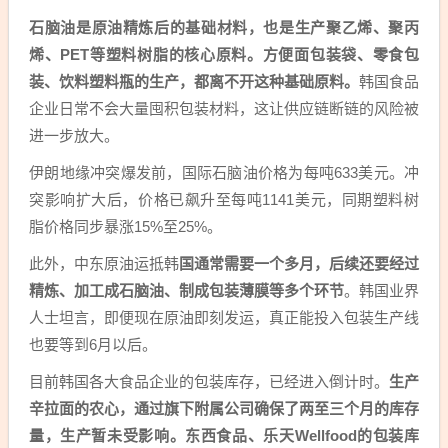
石脑油是原油精炼后的基础材料，也是生产聚乙烯、聚丙
烯、PET等塑料树脂的核心原料。方便面包装袋、零食包
装、饮料塑料瓶的生产，都离不开这种基础原料。
韩国食品
企业日常不会大量囤积包装材料，这让供应链断链的风险被
进一步放大。
伊朗地缘冲突爆发前，国际石脑油价格为每吨633美元。冲
突影响扩大后，价格已飙升至每吨1141美元，同期塑料树
脂价格同步暴涨15%至25%。
此外，中东原油运抵韩
国通常需要一个多月，后续还要经过
精炼、加工成石脑油、制成包装薄膜等多个环节
。韩国业界
人士坦言，即便现在原油即刻发运，真正能投入包装生产线
也要等到6月以后。
目前韩国各大食品企业的包装库存，已经进入倒计时。
生产
辛拉面的农心，通过旗下附属公司确保了两至三个月的库存
量，生产暂未受影响。东西食品、乐天Wellfood的包装库