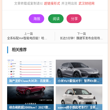
超链接形式
武汉财经网
文章转载或复制请以
并注明出处
海报
阅读
分享
上一篇
下一篇
全系标配Hi4智能电四驱！哈弗猛龙PLUS开启预售:18.98万起
长达5分钟！魏建军发布会现场痛批营销团队：宣传不给力等于犯罪
相关推荐
国产龙虾Claw大对决：百度第一、小米第二
小米YU7最强对手！智界RX新车申报：低趴车身颜值出众
综合续航超2000km！2027款奇瑞风云A9L上市：限时13.99万起
samrt终于想起老本行！全新微型纯电双座轿车精灵#2申报