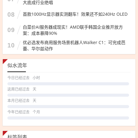
大底成行业绝唱
08
首款1000Hz显示器实测翻车！效果还不如240Hz OLED
白菜价AI服务器成现实！AMD联手韩国企业推开放方
09
案：成本暴降90%
优必选发布商用服务场景机器人Walker C1：可完成芭
10
蕾、华尔兹动作
似水流年
今日已经过去
小时
这周已经过去
天
本月已经过去
天
今年已经过去
个月
标签列表