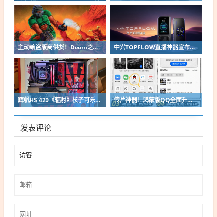
主动给盗版商供货！Doom之父自曝曾向中国贱卖空包装
中兴TOPFLOW直播神器宣布8月14日开售：Wi-Fi 7 最多连接64台设备
辉帆HS 420《辐射》核子可乐定制版机箱亮相：2027年正式发售
传片神器！鸿蒙版QQ全面升级：10G大文件免压缩直传
发表评论