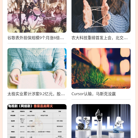
谷歌表外担保规模9个月涨6倍至438亿美元，用“财务兜底”换TPU芯片订单
农大科技重磅首发上会，北交所募资达4.13亿元，科技创新引领未来发展！
Cursor认输，马斯克没赢
太极实业累计涉案9.2亿元，股价一周跌超30%，子公司起诉讨要6396万工程款