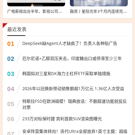
广电新规出台半年，影视公司看懂这套“IP宇宙说明书”了吗？
融资丨星际光年3个月内连续完成2轮融资，累计融资亿元
最近发表
01
DeepSeek缺Agent人才缺疯了！负责人各种贴广告
02
厄尔尼诺+乙醇双压夹击，印度糖出口或停滞至少三年
03
韩国拟对三星和SK海力士杠杆ETF采取单独措施
04
2026年以旧换新带动销售额超1万亿元 1.36亿人次受益
特斯拉FSD在欧洲碰壁！瑞典放话：不删超速功能就投反
05
对票
06
233万对标保时捷 宾利首款SUV渲染图曝光
安卓阵营集体转向！迭代Ultra全部放弃1英寸主摄：超级
07