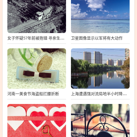
卫星图像显示以军将有大动作
女子怀疑57年前被抱错 寻亲生父母
河南一美食节海盗船拦腰折断
上海遭遇强对流局地半小时降温13℃