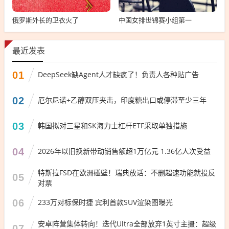
俄罗斯外长的卫衣火了
中国女排世锦赛小组第一
最近发表
01
DeepSeek缺Agent人才缺疯了！负责人各种贴广告
02
厄尔尼诺+乙醇双压夹击，印度糖出口或停滞至少三年
03
韩国拟对三星和SK海力士杠杆ETF采取单独措施
04
2026年以旧换新带动销售额超1万亿元 1.36亿人次受益
特斯拉FSD在欧洲碰壁！瑞典放话：不删超速功能就投反
05
对票
06
233万对标保时捷 宾利首款SUV渲染图曝光
安卓阵营集体转向！迭代Ultra全部放弃1英寸主摄：超级
07