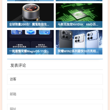
全球限量200台！魔鬼隐翅虫欧米伽L36 Ultra液冷预售：可动冷头售2999元
马斯克独宠NVIDIA：AMD苏姿丰淡定回应
一图看懂荣耀MagicOS 11全新双架构：安卓底层重构 液态玻璃效果拉满
荣耀WIN2系列最快10月亮相：2nm芯片+万级电池组合同档唯一
发表评论