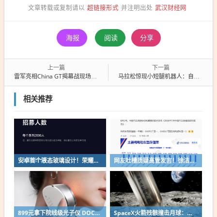
超链接形式
武汉财经网
文章转载或复制请以
并注明出处
海报
阅读
分享
上一篇
下一篇
雷军亮相China GT揭幕战现场：YU7、SU7 Ultra担任官方医疗车、安全车
马拉松惊现小短腿机器人：自带奶瓶参赛 网友笑称还没断奶
相关推荐
安卓首个液态玻璃设计！荣耀MagicOS 11内测招募开启：17款机型首批升级
网友吐槽质疑高管发言！徐洁云回应“孩go”言论争议：是小米用户宠物名
899元拿下院线级光子仪 DOCO童颜超光炮小米有品众筹上线
SpaceX火箭残骸撞击月球：留下直径约30米巨坑