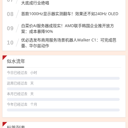
大底成行业绝唱
08
首款1000Hz显示器实测翻车！效果还不如240Hz OLED
白菜价AI服务器成现实！AMD联手韩国企业推开放方
09
案：成本暴降90%
优必选发布商用服务场景机器人Walker C1：可完成芭
10
蕾、华尔兹动作
似水流年
今日已经过去
小时
这周已经过去
天
本月已经过去
天
今年已经过去
个月
标签列表