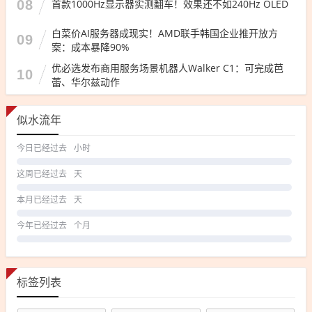
08
首款1000Hz显示器实测翻车！效果还不如240Hz OLED
白菜价AI服务器成现实！AMD联手韩国企业推开放方
09
案：成本暴降90%
优必选发布商用服务场景机器人Walker C1：可完成芭
10
蕾、华尔兹动作
似水流年
今日已经过去
小时
这周已经过去
天
本月已经过去
天
今年已经过去
个月
标签列表