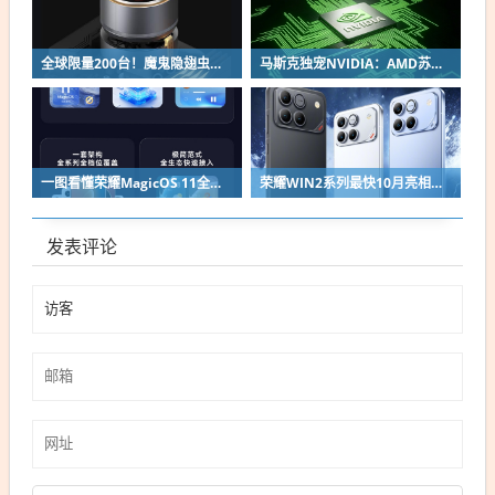
全球限量200台！魔鬼隐翅虫欧米伽L36 Ultra液冷预售：可动冷头售2999元
马斯克独宠NVIDIA：AMD苏姿丰淡定回应
一图看懂荣耀MagicOS 11全新双架构：安卓底层重构 液态玻璃效果拉满
荣耀WIN2系列最快10月亮相：2nm芯片+万级电池组合同档唯一
发表评论