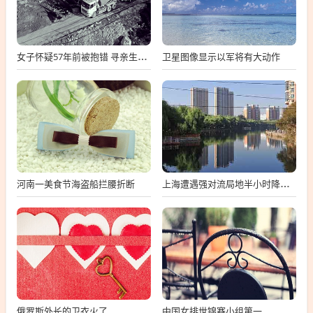
卫星图像显示以军将有大动作
女子怀疑57年前被抱错 寻亲生父母
河南一美食节海盗船拦腰折断
上海遭遇强对流局地半小时降温13℃
俄罗斯外长的卫衣火了
中国女排世锦赛小组第一