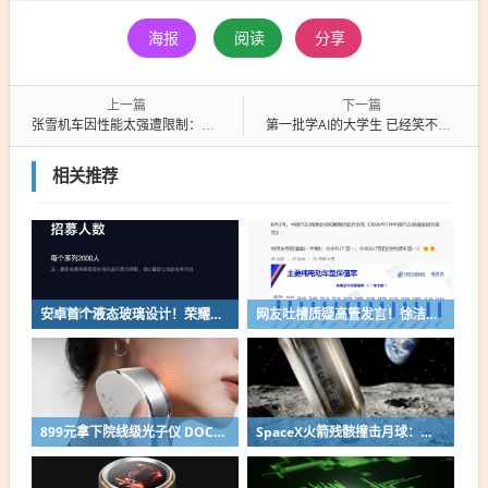
海报
阅读
分享
上一篇
下一篇
张雪机车因性能太强遭限制：增重7公斤限5%动力 张雪回应
第一批学AI的大学生 已经笑不出来了
相关推荐
安卓首个液态玻璃设计！荣耀MagicOS 11内测招募开启：17款机型首批升级
网友吐槽质疑高管发言！徐洁云回应“孩go”言论争议：是小米用户宠物名
899元拿下院线级光子仪 DOCO童颜超光炮小米有品众筹上线
SpaceX火箭残骸撞击月球：留下直径约30米巨坑