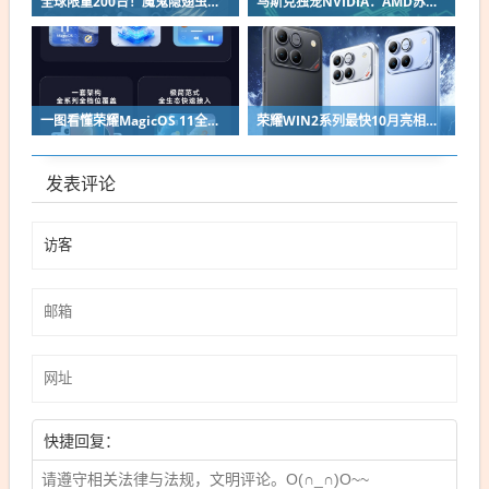
全球限量200台！魔鬼隐翅虫欧米伽L36 Ultra液冷预售：可动冷头售2999元
马斯克独宠NVIDIA：AMD苏姿丰淡定回应
一图看懂荣耀MagicOS 11全新双架构：安卓底层重构 液态玻璃效果拉满
荣耀WIN2系列最快10月亮相：2nm芯片+万级电池组合同档唯一
发表评论
快捷回复：