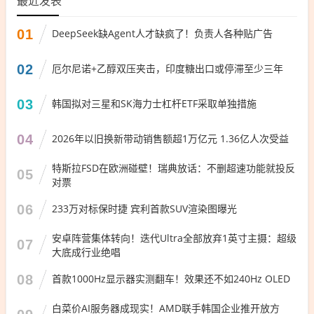
最近发表
01
DeepSeek缺Agent人才缺疯了！负责人各种贴广告
02
厄尔尼诺+乙醇双压夹击，印度糖出口或停滞至少三年
03
韩国拟对三星和SK海力士杠杆ETF采取单独措施
04
2026年以旧换新带动销售额超1万亿元 1.36亿人次受益
特斯拉FSD在欧洲碰壁！瑞典放话：不删超速功能就投反
05
对票
06
233万对标保时捷 宾利首款SUV渲染图曝光
安卓阵营集体转向！迭代Ultra全部放弃1英寸主摄：超级
07
大底成行业绝唱
08
首款1000Hz显示器实测翻车！效果还不如240Hz OLED
白菜价AI服务器成现实！AMD联手韩国企业推开放方