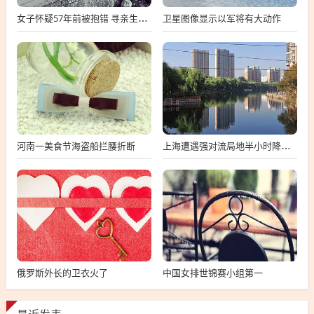
卫星图像显示以军将有大动作
女子怀疑57年前被抱错 寻亲生父母
河南一美食节海盗船拦腰折断
上海遭遇强对流局地半小时降温13℃
俄罗斯外长的卫衣火了
中国女排世锦赛小组第一