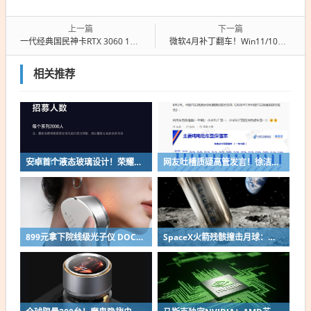
上一篇
下一篇
一代经典国民神卡RTX 3060 12GB要复活！这价格诱人
微软4月补丁翻车！Win11/10触发BitLocker：没密钥直接进不去系统
相关推荐
安卓首个液态玻璃设计！荣耀MagicOS 11内测招募开启：17款机型首批升级
网友吐槽质疑高管发言！徐洁云回应“孩go”言论争议：是小米用户宠物名
899元拿下院线级光子仪 DOCO童颜超光炮小米有品众筹上线
SpaceX火箭残骸撞击月球：留下直径约30米巨坑