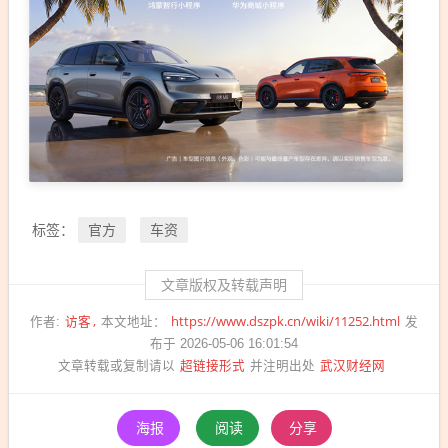
官方
车资
标签：
文章版权及转载声明
访客
https://www.dszpk.cn/wiki/11252.html
作者:
本文地址：
发
布于 2026-05-06 16:01:54
超链接形式
武汉财经网
文章转载或复制请以
并注明出处
海报
阅读
分享