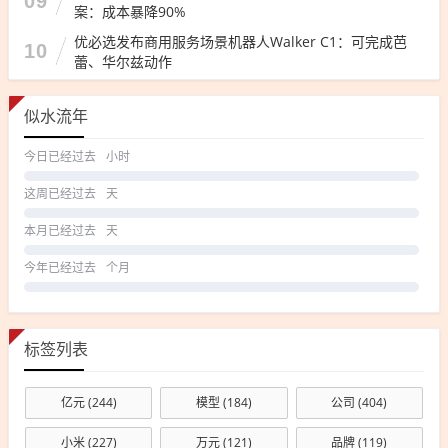
09
案：成本暴降90%
优必选发布商用服务场景机器人Walker C1：可完成芭
10
蕾、华尔兹动作
似水流年
今日已经过去
小时
这周已经过去
天
本月已经过去
天
今年已经过去
个月
标签列表
亿元
(244)
模型
(184)
公司
(404)
小米
(227)
万元
(121)
品牌
(119)