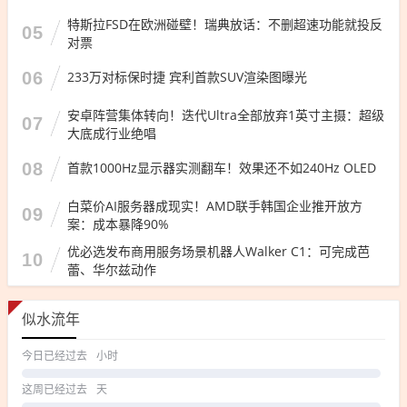
特斯拉FSD在欧洲碰壁！瑞典放话：不删超速功能就投反
05
对票
06
233万对标保时捷 宾利首款SUV渲染图曝光
安卓阵营集体转向！迭代Ultra全部放弃1英寸主摄：超级
07
大底成行业绝唱
08
首款1000Hz显示器实测翻车！效果还不如240Hz OLED
白菜价AI服务器成现实！AMD联手韩国企业推开放方
09
案：成本暴降90%
优必选发布商用服务场景机器人Walker C1：可完成芭
10
蕾、华尔兹动作
似水流年
今日已经过去
小时
这周已经过去
天