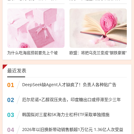
为什么吃海底捞前要先上个坡
欧盟：将把乌克兰变成“钢铁豪猪”
最近发表
01
DeepSeek缺Agent人才缺疯了！负责人各种贴广告
02
厄尔尼诺+乙醇双压夹击，印度糖出口或停滞至少三年
03
韩国拟对三星和SK海力士杠杆ETF采取单独措施
04
2026年以旧换新带动销售额超1万亿元 1.36亿人次受益