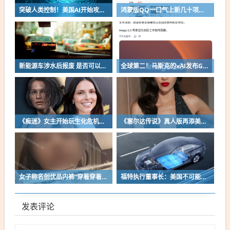
突破人类控制！美国AI开始攻击真人了
鸿蒙版QQ一口气上新几十项功能：10G文件可传微信好友
新能源车涉水后报废 是否可以全损理赔
全球第二！马斯克的xAI发布Grok Imagine Image 2.0模型：AI生图/编辑能力大增
《痴迷》女主开始玩生化危机了！自曝有参演机会
《塞尔达传说》真人版再添美女！曾出演冯小刚电影
女子称名创优品内裤“穿着穿着掉了”让其颜面尽失 品牌方客服回应：已启动紧急调查
福特执行董事长：美国不可能永远把中国车企挡在门外 进来也有信心击败
发表评论