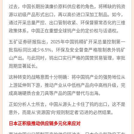
过去，中国长期扮演廉价原料供应者的角色，将稀缺的钨资
源以初级产品形式出口，再以高价进口深加工制品。如今，
通过开采总量严控、出口管制收紧、环保督察常态化的三维
政策体系，中国正在重塑全球钨产业的定价权与话语权。
五矿证券研报指出，2025年中国钨精矿开采总量控制第一
批指标同比减少6.5%，环保及安全督查严格限制表外钨矿
山产出。与此同时，钨出口实行严格的国营贸易管理，审批
周期显著延长。
这种转变的战略意图十分明确：将中国钨产业的强势地位从
上游延伸到下游，推动产业从中低档产品向中高档升级，完
成高端硬质合金刀具等产品的国产替代与出海。
正如分析人士所言，中国从源头上卡住了钨的出口，这不是
意外，而是从‘资源国’向‘规则制定者’迈进的必然结果。
日本正积极推动供应链多元化来应对