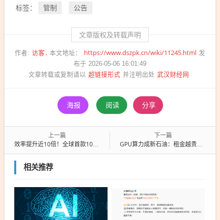
管制
公告
标签：
文章版权及转载声明
访客
https://www.dszpk.cn/wiki/11245.html
作者:
本文地址：
发
布于 2026-05-06 16:01:49
超链接形式
武汉财经网
文章转载或复制请以
并注明出处
海报
阅读
分享
上一篇
下一篇
效率提升近10倍！全球首款100L连续生产型等离子球磨机发布
GPU算力成新石油：租金越贵越抢手 服务器越抢越崩溃
相关推荐