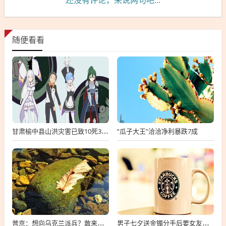
还没有评论，来说两句吧...
随便看看
“瓜子大王”洽洽净利暴跌7成
甘肃榆中县山洪灾害已致10死33失联
普京：想向乌克兰派兵？敢来就打，普京，敢派兵到乌克兰，将面临严厉反击
男子七夕送金镯分手后要女友还钱