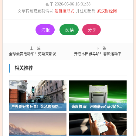
布于 2026-05-06 16:01:38
超链接形式
武汉财经网
文章转载或复制请以
并注明出处
海报
阅读
分享
上一篇
下一篇
全球最贵电动车！劳斯莱斯发布Nightingale概念车：起售价超6400万元
开卷本田雅马哈！春风运动平踏摩托150SC-F上市：11580元起
相关推荐
户外爱好者狂喜！余承东预热享界G9：配电动顶帐、尾门厨房
速度拉满！沐曦曦云C系列GPU实现MiniMax H3模型首日适配