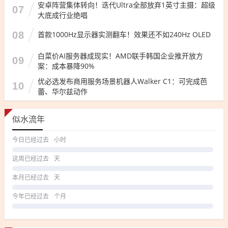
安卓阵营集体转向！迭代Ultra全部放弃1英寸主摄：超级
07
大底成行业绝唱
08
首款1000Hz显示器实测翻车！效果还不如240Hz OLED
白菜价AI服务器成现实！AMD联手韩国企业推开放方
09
案：成本暴降90%
优必选发布商用服务场景机器人Walker C1：可完成芭
10
蕾、华尔兹动作
似水流年
今日已经过去
小时
这周已经过去
天
本月已经过去
天
今年已经过去
个月