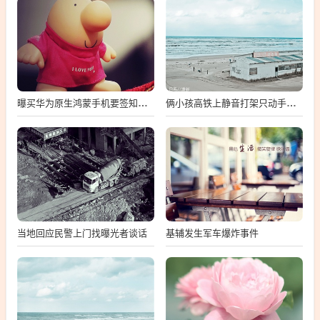
曝买华为原生鸿蒙手机要签知情书
俩小孩高铁上静音打架只动手不动嘴
当地回应民警上门找曝光者谈话
基辅发生军车爆炸事件