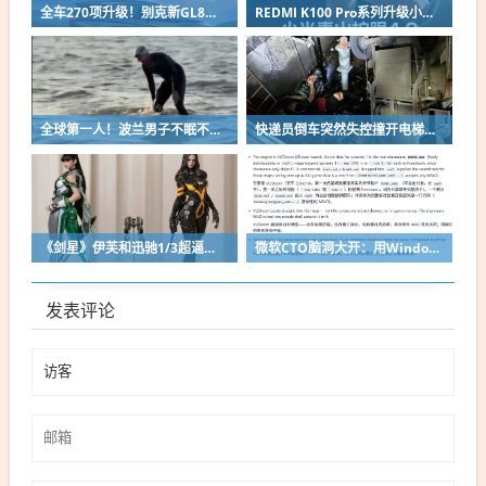
全车270项升级！别克新GL8陆尚MPV官图出炉：锦绣前程豪华座舱
REDMI K100 Pro系列升级小米青山护眼4.0：新增防晕车模式 坐车刷手机不易晕
全球第一人！波兰男子不眠不休游泳56小时横渡波罗的海
快递员倒车突然失控撞开电梯门 连人带车坠下10米深电梯井
《剑星》伊芙和迅驰1/3超逼真手办最终图 万元售价顷刻售罄！
微软CTO脑洞大开：用Windows画图当显示器跑Doom！逐帧粘贴到画布
发表评论