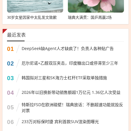
30岁女星因家中太乱发文致歉
瑞典大满贯：国乒再赢2场
最近发表
01
DeepSeek缺Agent人才缺疯了！负责人各种贴广告
02
厄尔尼诺+乙醇双压夹击，印度糖出口或停滞至少三年
03
韩国拟对三星和SK海力士杠杆ETF采取单独措施
04
2026年以旧换新带动销售额超1万亿元 1.36亿人次受益
特斯拉FSD在欧洲碰壁！瑞典放话：不删超速功能就投反
05
对票
06
233万对标保时捷 宾利首款SUV渲染图曝光