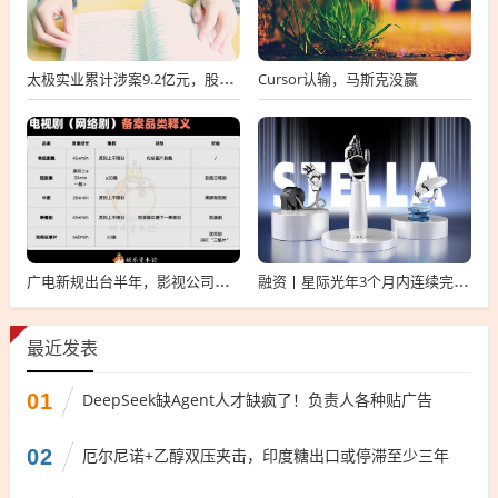
Cursor认输，马斯克没赢
太极实业累计涉案9.2亿元，股价一周跌超30%，子公司起诉讨要6396万工程款
广电新规出台半年，影视公司看懂这套“IP宇宙说明书”了吗？
融资丨星际光年3个月内连续完成2轮融资，累计融资亿元
最近发表
01
DeepSeek缺Agent人才缺疯了！负责人各种贴广告
02
厄尔尼诺+乙醇双压夹击，印度糖出口或停滞至少三年