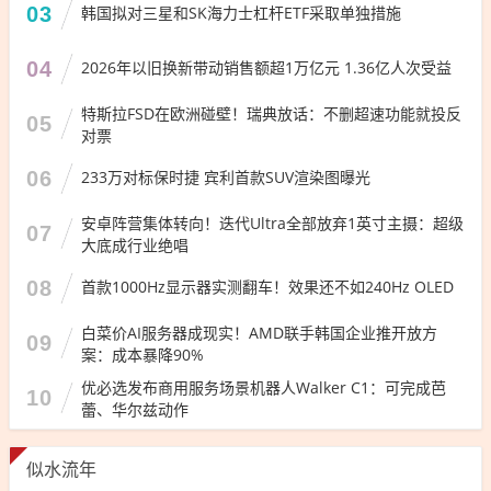
03
韩国拟对三星和SK海力士杠杆ETF采取单独措施
04
2026年以旧换新带动销售额超1万亿元 1.36亿人次受益
特斯拉FSD在欧洲碰壁！瑞典放话：不删超速功能就投反
05
对票
06
233万对标保时捷 宾利首款SUV渲染图曝光
安卓阵营集体转向！迭代Ultra全部放弃1英寸主摄：超级
07
大底成行业绝唱
08
首款1000Hz显示器实测翻车！效果还不如240Hz OLED
白菜价AI服务器成现实！AMD联手韩国企业推开放方
09
案：成本暴降90%
优必选发布商用服务场景机器人Walker C1：可完成芭
10
蕾、华尔兹动作
似水流年