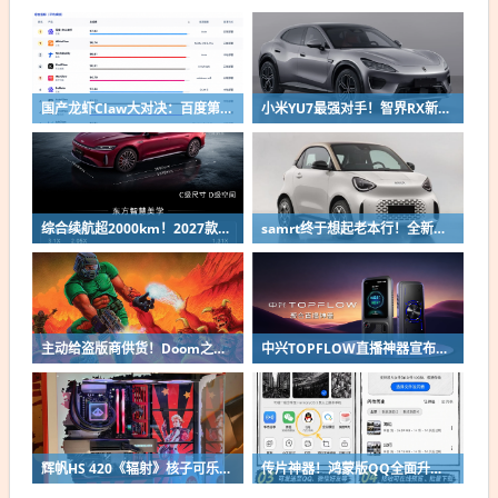
国产龙虾Claw大对决：百度第一、小米第二
小米YU7最强对手！智界RX新车申报：低趴车身颜值出众
综合续航超2000km！2027款奇瑞风云A9L上市：限时13.99万起
samrt终于想起老本行！全新微型纯电双座轿车精灵#2申报
主动给盗版商供货！Doom之父自曝曾向中国贱卖空包装
中兴TOPFLOW直播神器宣布8月14日开售：Wi-Fi 7 最多连接64台设备
辉帆HS 420《辐射》核子可乐定制版机箱亮相：2027年正式发售
传片神器！鸿蒙版QQ全面升级：10G大文件免压缩直传