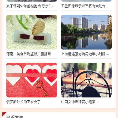
卫星图像显示以军将有大动作
女子怀疑57年前被抱错 寻亲生父母
河南一美食节海盗船拦腰折断
上海遭遇强对流局地半小时降温13℃
俄罗斯外长的卫衣火了
中国女排世锦赛小组第一
最近发表