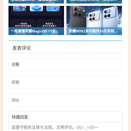
一图看懂荣耀MagicOS 11全新双架构：安卓底层重构 液态玻璃效果拉满
荣耀WIN2系列最快10月亮相：2nm芯片+万级电池组合同档唯一
发表评论
快捷回复：