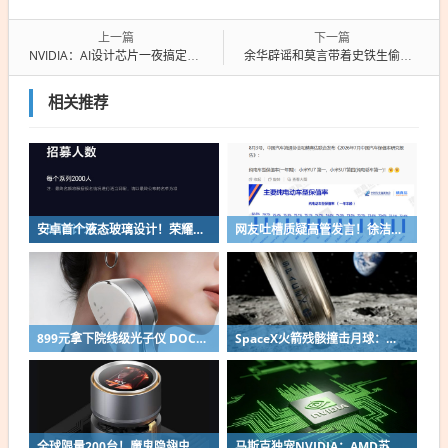
上一篇
下一篇
NVIDIA：AI设计芯片一夜搞定！原本要8个人干10个月
余华辟谣和莫言带着史铁生偷瓜：他是负担 我们没那么蠢
相关推荐
安卓首个液态玻璃设计！荣耀MagicOS 11内测招募开启：17款机型首批升级
网友吐槽质疑高管发言！徐洁云回应“孩go”言论争议：是小米用户宠物名
899元拿下院线级光子仪 DOCO童颜超光炮小米有品众筹上线
SpaceX火箭残骸撞击月球：留下直径约30米巨坑
全球限量200台！魔鬼隐翅虫欧米伽L36 Ultra液冷预售：可动冷头售2999元
马斯克独宠NVIDIA：AMD苏姿丰淡定回应