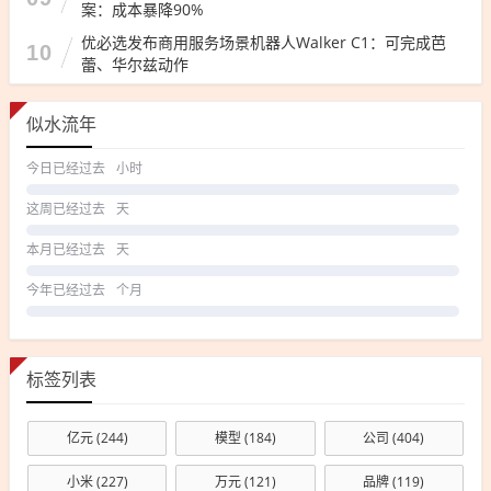
案：成本暴降90%
优必选发布商用服务场景机器人Walker C1：可完成芭
10
蕾、华尔兹动作
似水流年
今日已经过去
小时
这周已经过去
天
本月已经过去
天
今年已经过去
个月
标签列表
亿元
(244)
模型
(184)
公司
(404)
小米
(227)
万元
(121)
品牌
(119)