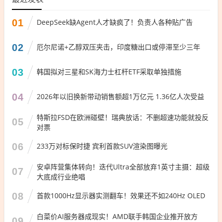
01
DeepSeek缺Agent人才缺疯了！负责人各种贴广告
02
厄尔尼诺+乙醇双压夹击，印度糖出口或停滞至少三年
03
韩国拟对三星和SK海力士杠杆ETF采取单独措施
04
2026年以旧换新带动销售额超1万亿元 1.36亿人次受益
特斯拉FSD在欧洲碰壁！瑞典放话：不删超速功能就投反
05
对票
06
233万对标保时捷 宾利首款SUV渲染图曝光
安卓阵营集体转向！迭代Ultra全部放弃1英寸主摄：超级
07
大底成行业绝唱
08
首款1000Hz显示器实测翻车！效果还不如240Hz OLED
白菜价AI服务器成现实！AMD联手韩国企业推开放方
09