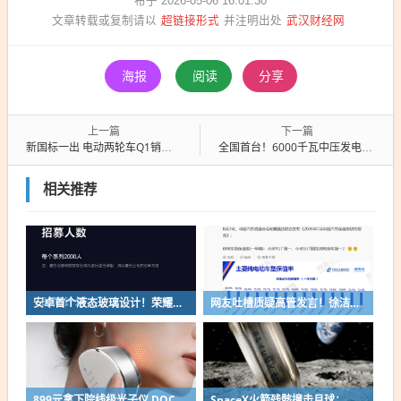
布于 2026-05-06 16:01:30
超链接形式
武汉财经网
文章转载或复制请以
并注明出处
海报
阅读
分享
上一篇
下一篇
新国标一出 电动两轮车Q1销量下滑超17%
全国首台！6000千瓦中压发电车高海拔试验测试成功
相关推荐
安卓首个液态玻璃设计！荣耀MagicOS 11内测招募开启：17款机型首批升级
网友吐槽质疑高管发言！徐洁云回应“孩go”言论争议：是小米用户宠物名
899元拿下院线级光子仪 DOCO童颜超光炮小米有品众筹上线
SpaceX火箭残骸撞击月球：留下直径约30米巨坑