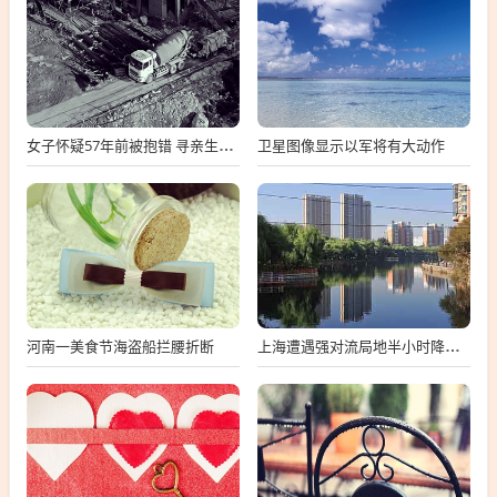
卫星图像显示以军将有大动作
女子怀疑57年前被抱错 寻亲生父母
河南一美食节海盗船拦腰折断
上海遭遇强对流局地半小时降温13℃