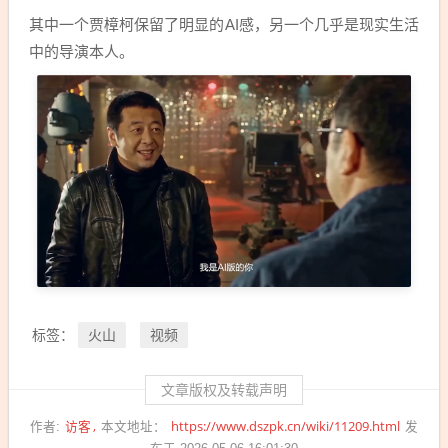
其中一个贾樟柯保留了明显的AI感，另一个几乎是现实生活
中的导演本人。
火山
视频
标签：
文章版权及转载声明
访客
https://www.dszpk.cn/wiki/11209.html
作者:
本文地址：
发