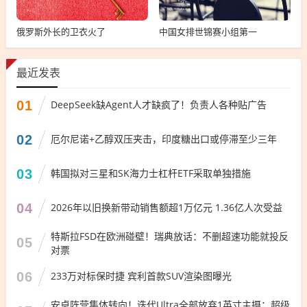
俄罗斯外长的卫衣火了
中国女排世锦赛小组第一
最近发表
01
DeepSeek缺Agent人才缺疯了！负责人各种贴广告
02
厄尔尼诺+乙醇双压夹击，印度糖出口或停滞至少三年
03
韩国拟对三星和SK海力士杠杆ETF采取单独措施
04
2026年以旧换新带动销售额超1万亿元 1.36亿人次受益
特斯拉FSD在欧洲碰壁！瑞典放话：不删超速功能就投反
05
对票
06
233万对标保时捷 宾利首款SUV渲染图曝光
安卓阵营集体转向！迭代Ultra全部放弃1英寸主摄：超级