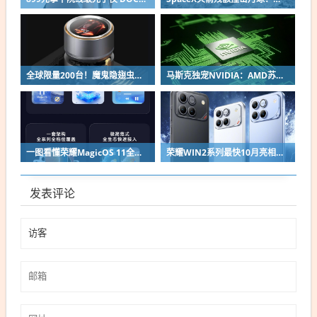
全球限量200台！魔鬼隐翅虫欧米伽L36 Ultra液冷预售：可动冷头售2999元
马斯克独宠NVIDIA：AMD苏姿丰淡定回应
一图看懂荣耀MagicOS 11全新双架构：安卓底层重构 液态玻璃效果拉满
荣耀WIN2系列最快10月亮相：2nm芯片+万级电池组合同档唯一
发表评论