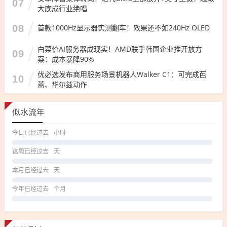
07
大底成行业绝唱
08
首款1000Hz显示器实测翻车！效果还不如240Hz OLED
白菜价AI服务器成现实！AMD联手韩国企业推开放方
09
案：成本暴降90%
优必选发布商用服务场景机器人Walker C1：可完成芭
10
蕾、华尔兹动作
似水流年
今日已经过去
小时
这周已经过去
天
本月已经过去
天
今年已经过去
个月