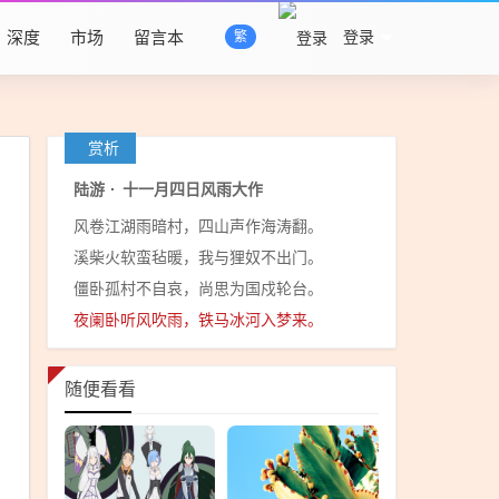
深度
市场
留言本
登录
繁
赏析
陆游
·
十一月四日风雨大作
风卷江湖雨暗村，四山声作海涛翻。
溪柴火软蛮毡暖，我与狸奴不出门。
僵卧孤村不自哀，尚思为国戍轮台。
夜阑卧听风吹雨，铁马冰河入梦来。
随便看看