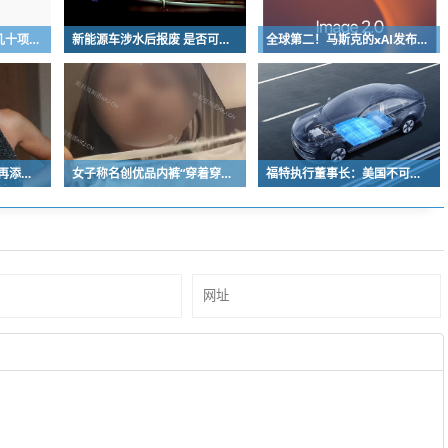
鸿蒙版QQ一口气上新几十项功能：10G文件可传微信好友
新能源车涉水后报废 是否可以全损理赔
全球第二！马斯克的xAI发布Grok Imagine Image 2.0模型：AI生图/编辑能力大增
《塞尔达传说》真人版再添美女！曾出演冯小刚电影
女子称名创优品内裤“穿着穿着掉了”让其颜面尽失 品牌方客服回应：已启动紧急调查
福特执行董事长：美国不可能永远把中国车企挡在门外 进来也有信心击败