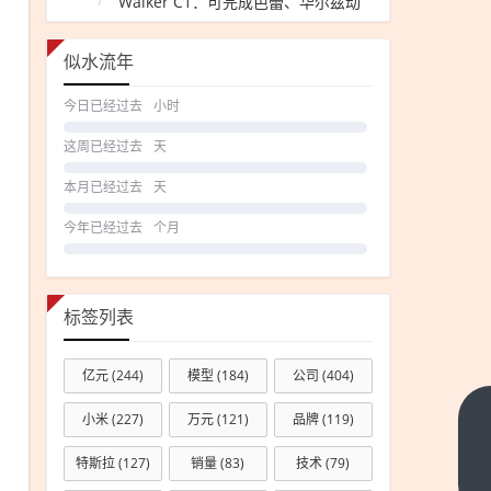
Walker C1：可完成芭蕾、华尔兹动
作
似水流年
今日已经过去
小时
这周已经过去
天
本月已经过去
天
今年已经过去
个月
标签列表
亿元
(244)
模型
(184)
公司
(404)
小米
(227)
万元
(121)
品牌
(119)
真男人
开路
特斯拉
(127)
销量
(83)
技术
(79)
虎！路
下一篇