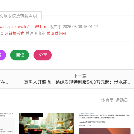
文章版权及转载声明
w.dszpk.cn/wiki/11185.html
发布于 2026-05-06 16:01:17
超链接形式
武汉财经网
以
并注明出处
报
阅读
分享
下一篇
车主
真男人开路虎！路虎发现特别版54.8万元起：涉水能力达900mm
体育局
运动员