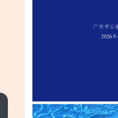
一运
钞车
变道
上一