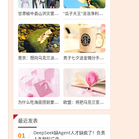
甘肃榆中县山洪灾害已致10死33失联
“瓜子大王”洽洽净利暴跌7成
普京：想向乌克兰派兵？敢来就打，普京，敢派兵到乌克兰，将面临严厉反击
男子七夕送金镯分手后要女友还钱
为什么吃海底捞前要先上个坡
欧盟：将把乌克兰变成“钢铁豪猪”
最近发表
DeepSeek缺Agent人才缺疯了！负责
01
人各种贴广告