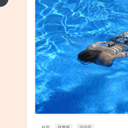
篇
时未
被让
行
竟斗
气加
速别
车
交
警：
正在
约谈
双方
车主
体育局
运动员
标签：