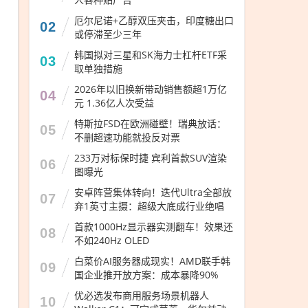
厄尔尼诺+乙醇双压夹击，印度糖出口
02
或停滞至少三年
韩国拟对三星和SK海力士杠杆ETF采
03
取单独措施
2026年以旧换新带动销售额超1万亿
04
元 1.36亿人次受益
特斯拉FSD在欧洲碰壁！瑞典放话：
05
不删超速功能就投反对票
233万对标保时捷 宾利首款SUV渲染
06
图曝光
安卓阵营集体转向！迭代Ultra全部放
07
弃1英寸主摄：超级大底成行业绝唱
首款1000Hz显示器实测翻车！效果还
08
不如240Hz OLED
白菜价AI服务器成现实！AMD联手韩
09
国企业推开放方案：成本暴降90%
优必选发布商用服务场景机器人
10