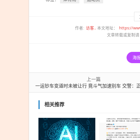
访客
https://ww
作者:
本文地址：
文章转载或复制请
海
上一篇
一运钞车变道时未被让行 竟斗气加速别车 交警：正在约谈双方
相关推荐