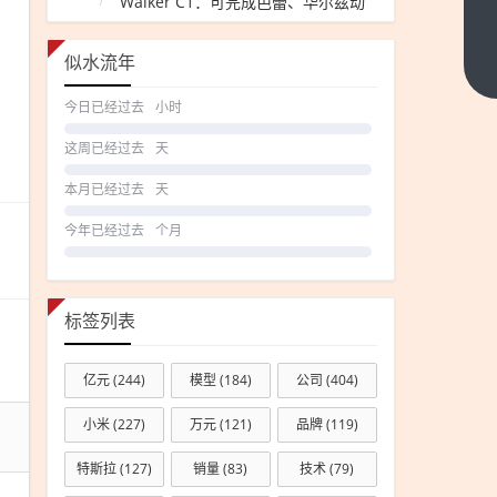
Walker C1：可完成芭蕾、华尔兹动
官方
作
通报
似水流年
全红
下一
篇
婵遭
今日已经过去
小时
网
暴：
这周已经过去
天
男子
本月已经过去
天
微信
今年已经过去
个月
群发
侮辱
言论
标签列表
被行
拘
亿元
(244)
模型
(184)
公司
(404)
小米
(227)
万元
(121)
品牌
(119)
特斯拉
(127)
销量
(83)
技术
(79)