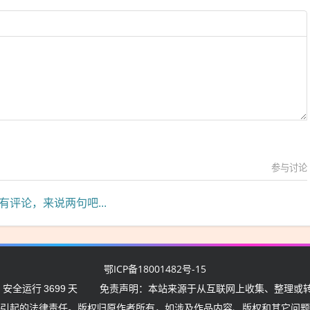
参与讨论
有评论，来说两句吧...
鄂ICP备18001482号-15
 安全运行
3699
天
免责声明：本站来源于从互联网上收集、整理或转
引起的法律责任。版权归原作者所有，如涉及作品内容、版权和其它问题