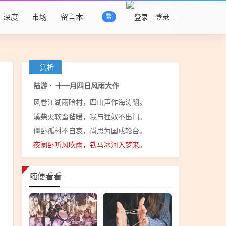
深度
市场
留言本
登录
繁
赏析
陆游
·
十一月四日风雨大作
风卷江湖雨暗村，四山声作海涛翻。
溪柴火软蛮毡暖，我与狸奴不出门。
僵卧孤村不自哀，尚思为国戍轮台。
夜阑卧听风吹雨，铁马冰河入梦来。
随便看看