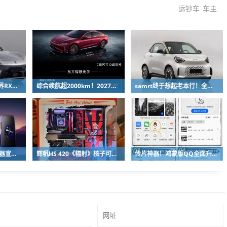
运钞车
车主
小米YU7最强对手！智界RX新车申报：低趴车身颜值出众
综合续航超2000km！2027款奇瑞风云A9L上市：限时13.99万起
samrt终于想起老本行！全新微型纯电双座轿车精灵#2申报
中兴TOPFLOW直播神器宣布8月14日开售：Wi-Fi 7 最多连接64台设备
辉帆HS 420《辐射》核子可乐定制版机箱亮相：2027年正式发售
传片神器！鸿蒙版QQ全面升级：10G大文件免压缩直传