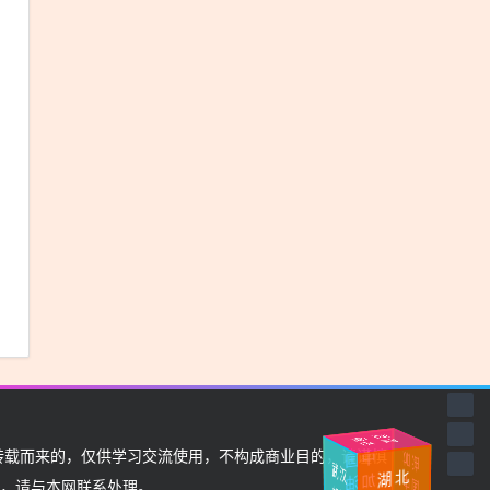
武汉
挺住
加油
湖
北
加
载而来的，仅供学习交流使用，不构成商业目的，请谨慎
中
国
武汉
中国
油
，请与本网联系处理。