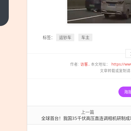
全球
首
台！
上一
篇
我国
35
运钞车
车主
标签：
千伏
高压
直连
调相
访客
https://ww
作者:
本文地址：
机研
文章转载或复制请
制成
功
海
上一篇
全球首台！我国35千伏高压直连调相机研制成