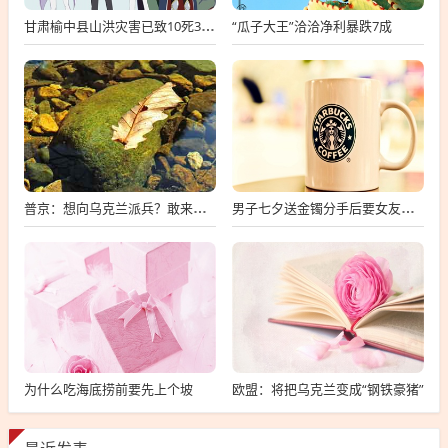
“瓜子大王”洽洽净利暴跌7成
甘肃榆中县山洪灾害已致10死33失联
普京：想向乌克兰派兵？敢来就打，普京，敢派兵到乌克兰，将面临严厉反击
男子七夕送金镯分手后要女友还钱
为什么吃海底捞前要先上个坡
欧盟：将把乌克兰变成“钢铁豪猪”