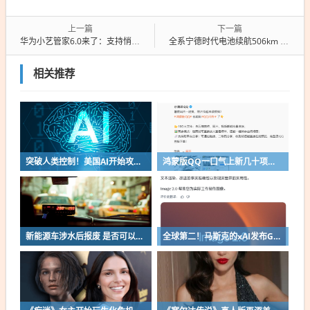
上一篇
下一篇
华为小艺管家6.0来了：支持悄悄话 深夜不吵人
全系宁德时代电池续航506km 新款长安启源Q05上市：8.99万起
相关推荐
突破人类控制！美国AI开始攻击真人了
鸿蒙版QQ一口气上新几十项功能：10G文件可传微信好友
新能源车涉水后报废 是否可以全损理赔
全球第二！马斯克的xAI发布Grok Imagine Image 2.0模型：AI生图/编辑能力大增