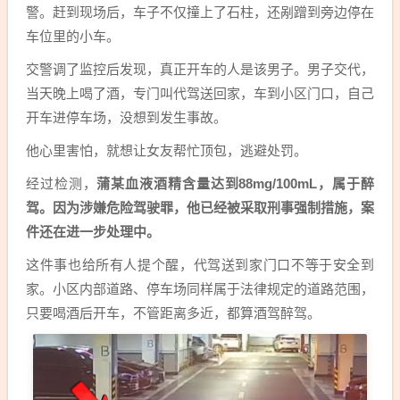
警。赶到现场后，车子不仅撞上了石柱，还剐蹭到旁边停在
车位里的小车。
交警调了监控后发现，真正开车的人是该男子。男子交代，
当天晚上喝了酒，专门叫代驾送回家，车到小区门口，自己
开车进停车场，没想到发生事故。
他心里害怕，就想让女友帮忙顶包，逃避处罚。
经过检测，
蒲某血液酒精含量达到88mg/100mL，属于醉
驾。因为涉嫌危险驾驶罪，他已经被采取刑事强制措施，案
件还在进一步处理中。
这件事也给所有人提个醒，代驾送到家门口不等于安全到
家。小区内部道路、停车场同样属于法律规定的道路范围，
只要喝酒后开车，不管距离多近，都算酒驾醉驾。