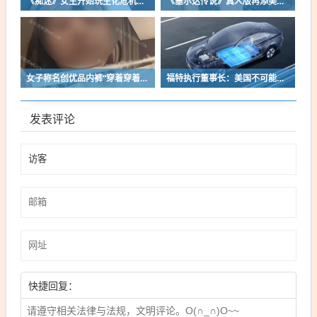
《痴迷》女主开始玩生化危机了！自曝有参演机会
《塞尔达传说》真人版再添美女！曾出演冯小刚电影
女子称名创优品内裤“穿着穿着掉了”让其颜面尽失 品牌方客服回应：已启动紧急调查
福特执行董事长：美国不可能永远把中国车企挡在门外 进来也有信心击败
发表评论
快捷回复：