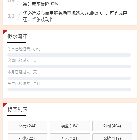
09
案：成本暴降90%
优必选发布商用服务场景机器人Walker C1：可完成芭
10
蕾、华尔兹动作
似水流年
今日已经过去
小时
这周已经过去
天
本月已经过去
天
今年已经过去
个月
标签列表
亿元
(244)
模型
(184)
公司
(404)
小米
(227)
万元
(121)
品牌
(119)