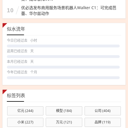
优必选发布商用服务场景机器人Walker C1：可完成芭
10
蕾、华尔兹动作
似水流年
今日已经过去
小时
这周已经过去
天
本月已经过去
天
今年已经过去
个月
标签列表
亿元
(244)
模型
(184)
公司
(404)
小米
(227)
万元
(121)
品牌
(119)