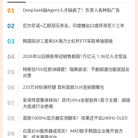
01
DeepSeek缺Agent人才缺疯了！负责人各种贴广告
02
厄尔尼诺+乙醇双压夹击，印度糖出口或停滞至少三年
03
韩国拟对三星和SK海力士杠杆ETF采取单独措施
04
2026年以旧换新带动销售额超1万亿元 1.36亿人次受益
特斯拉FSD在欧洲碰壁！瑞典放话：不删超速功能就投反
05
对票
06
233万对标保时捷 宾利首款SUV渲染图曝光
安卓阵营集体转向！迭代Ultra全部放弃1英寸主摄：超级
07
大底成行业绝唱
08
首款1000Hz显示器实测翻车！效果还不如240Hz OLED
白菜价AI服务器成现实！AMD联手韩国企业推开放方
09
案：成本暴降90%