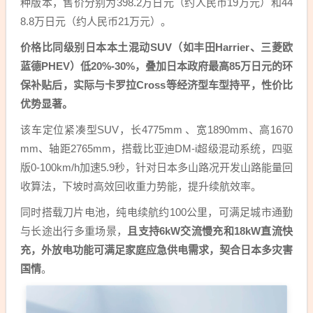
种版本，售价分别为398.2万日元（约人民币19万元）和44
8.8万日元（约人民币21万元）。
价格比同级别日本本土混动SUV（如丰田Harrier、三菱欧
蓝德PHEV）低20%-30%，叠加日本政府最高85万日元的环
保补贴后，实际与卡罗拉Cross等经济型车型持平，性价比
优势显著。
该车定位紧凑型SUV，长4775mm 、宽1890mm、高1670
mm、轴距2765mm，搭载比亚迪DM-i超级混动系统，四驱
版0-100km/h加速5.9秒，针对日本多山路况开发山路能量回
收算法，下坡时高效回收重力势能，提升续航效率。
同时搭载刀片电池，纯电续航约100公里，可满足城市通勤
与长途出行多重场景，
且支持6kW交流慢充和18kW直流快
充，外放电功能可满足家庭应急供电需求，契合日本多灾害
国情
。