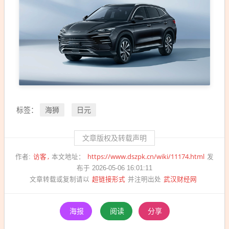
海狮
日元
标签：
文章版权及转载声明
访客
https://www.dszpk.cn/wiki/11174.html
作者:
本文地址：
发
布于 2026-05-06 16:01:11
超链接形式
武汉财经网
文章转载或复制请以
并注明出处
海报
阅读
分享