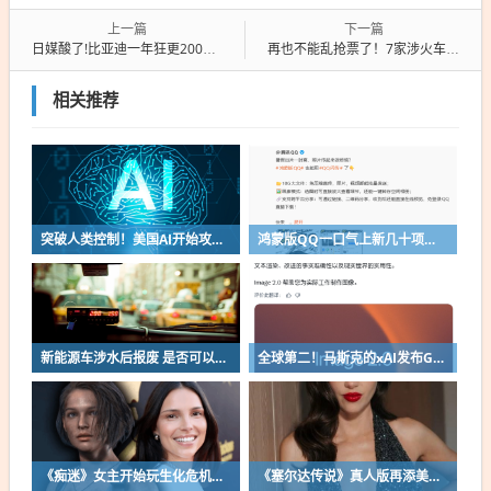
上一篇
下一篇
日媒酸了!比亚迪一年狂更200次软件:将特斯拉远远甩在身后
再也不能乱抢票了！7家涉火车票销售平台被约谈
相关推荐
突破人类控制！美国AI开始攻击真人了
鸿蒙版QQ一口气上新几十项功能：10G文件可传微信好友
新能源车涉水后报废 是否可以全损理赔
全球第二！马斯克的xAI发布Grok Imagine Image 2.0模型：AI生图/编辑能力大增
《痴迷》女主开始玩生化危机了！自曝有参演机会
《塞尔达传说》真人版再添美女！曾出演冯小刚电影