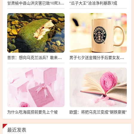
“瓜子大王”洽洽净利暴跌7成
甘肃榆中县山洪灾害已致10死33失联
普京：想向乌克兰派兵？敢来就打，普京，敢派兵到乌克兰，将面临严厉反击
男子七夕送金镯分手后要女友还钱
为什么吃海底捞前要先上个坡
欧盟：将把乌克兰变成“钢铁豪猪”
最近发表