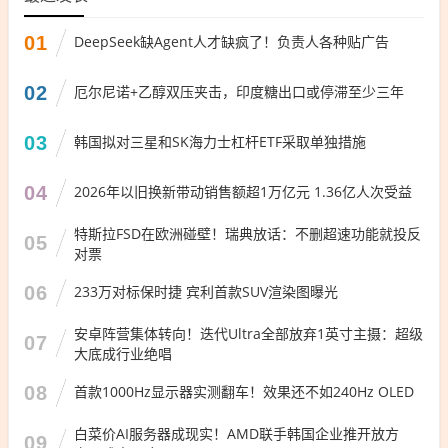
01
DeepSeek缺Agent人才缺疯了！负责人各种贴广告
02
厄尔尼诺+乙醇双压夹击，印度糖出口或停滞至少三年
03
韩国拟对三星和SK海力士杠杆ETF采取单独措施
04
2026年以旧换新带动销售额超1万亿元 1.36亿人次受益
特斯拉FSD在欧洲碰壁！瑞典放话：不删超速功能就投反
05
对票
06
233万对标保时捷 宾利首款SUV渲染图曝光
安卓阵营集体转向！迭代Ultra全部放弃1英寸主摄：超级
07
大底成行业绝唱
08
首款1000Hz显示器实测翻车！效果还不如240Hz OLED
白菜价AI服务器成现实！AMD联手韩国企业推开放方
09