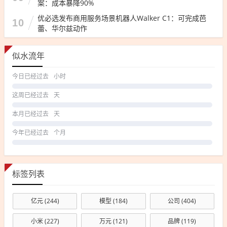
案：成本暴降90%
优必选发布商用服务场景机器人Walker C1：可完成芭
10
蕾、华尔兹动作
似水流年
今日已经过去
小时
这周已经过去
天
本月已经过去
天
今年已经过去
个月
标签列表
亿元
(244)
模型
(184)
公司
(404)
小米
(227)
万元
(121)
品牌
(119)