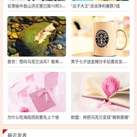
“瓜子大王”洽洽净利暴跌7成
甘肃榆中县山洪灾害已致10死33失联
普京：想向乌克兰派兵？敢来就打，普京，敢派兵到乌克兰，将面临严厉反击
男子七夕送金镯分手后要女友还钱
为什么吃海底捞前要先上个坡
欧盟：将把乌克兰变成“钢铁豪猪”
最近发表