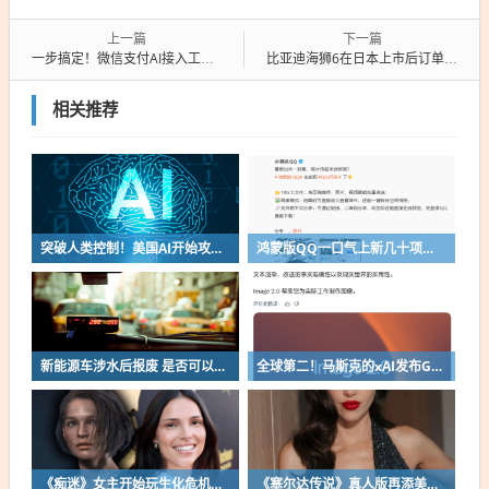
上一篇
下一篇
一步搞定！微信支付AI接入工具箱正式上线
比亚迪海狮6在日本上市后订单已超900辆：单车撑起半壁江山
相关推荐
突破人类控制！美国AI开始攻击真人了
鸿蒙版QQ一口气上新几十项功能：10G文件可传微信好友
新能源车涉水后报废 是否可以全损理赔
全球第二！马斯克的xAI发布Grok Imagine Image 2.0模型：AI生图/编辑能力大增
《痴迷》女主开始玩生化危机了！自曝有参演机会
《塞尔达传说》真人版再添美女！曾出演冯小刚电影