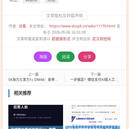
文章版权及转载声明
访客
https://www.dszpk.cn/wiki/11170.html
作者:
本文地址：
发
布于 2026-05-06 16:01:08
超链接形式
武汉财经网
文章转载或复制请以
并注明出处
海报
阅读
分享
上一篇
下一篇
SK海力士发力1c DRAM：良率已升至80% 年底将有19万片产能
一步搞定！微信支付AI接入工具箱正式上线
相关推荐