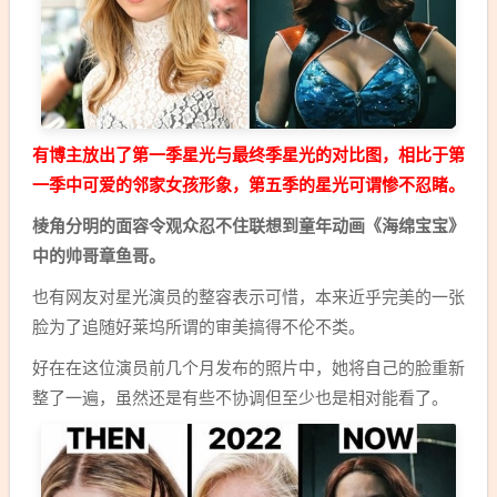
有博主放出了第一季星光与最终季星光的对比图，相比于第
一季中可爱的邻家女孩形象，第五季的星光可谓惨不忍睹。
棱角分明的面容令观众忍不住联想到童年动画《海绵宝宝》
中的帅哥章鱼哥。
也有网友对星光演员的整容表示可惜，本来近乎完美的一张
脸为了追随好莱坞所谓的审美搞得不伦不类。
好在在这位演员前几个月发布的照片中，她将自己的脸重新
整了一遍，虽然还是有些不协调但至少也是相对能看了。