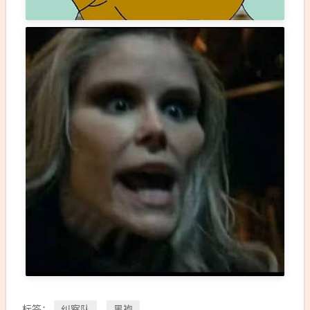
纠察队
黑袍
标签：