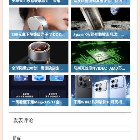
安卓首个液态玻璃设计！荣耀MagicOS 11内测招募开启：17款机型首批升级
网友吐槽质疑高管发言！徐洁云回应“孩go”言论争议：是小米用户宠物名
899元拿下院线级光子仪 DOCO童颜超光炮小米有品众筹上线
SpaceX火箭残骸撞击月球：留下直径约30米巨坑
全球限量200台！魔鬼隐翅虫欧米伽L36 Ultra液冷预售：可动冷头售2999元
马斯克独宠NVIDIA：AMD苏姿丰淡定回应
一图看懂荣耀MagicOS 11全新双架构：安卓底层重构 液态玻璃效果拉满
荣耀WIN2系列最快10月亮相：2nm芯片+万级电池组合同档唯一
发表评论