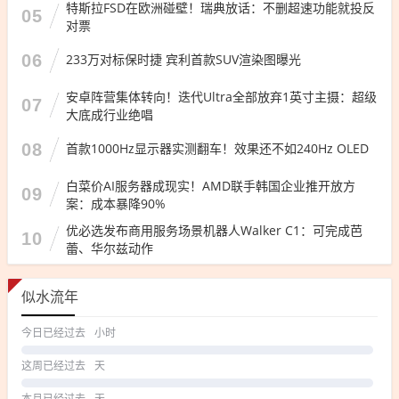
特斯拉FSD在欧洲碰壁！瑞典放话：不删超速功能就投反
05
对票
06
233万对标保时捷 宾利首款SUV渲染图曝光
安卓阵营集体转向！迭代Ultra全部放弃1英寸主摄：超级
07
大底成行业绝唱
08
首款1000Hz显示器实测翻车！效果还不如240Hz OLED
白菜价AI服务器成现实！AMD联手韩国企业推开放方
09
案：成本暴降90%
优必选发布商用服务场景机器人Walker C1：可完成芭
10
蕾、华尔兹动作
似水流年
今日已经过去
小时
这周已经过去
天