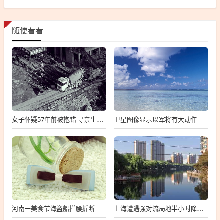
随便看看
卫星图像显示以军将有大动作
女子怀疑57年前被抱错 寻亲生父母
河南一美食节海盗船拦腰折断
上海遭遇强对流局地半小时降温13℃