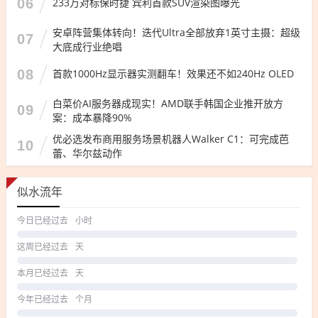
06
233万对标保时捷 宾利首款SUV渲染图曝光
安卓阵营集体转向！迭代Ultra全部放弃1英寸主摄：超级
07
大底成行业绝唱
08
首款1000Hz显示器实测翻车！效果还不如240Hz OLED
白菜价AI服务器成现实！AMD联手韩国企业推开放方
09
案：成本暴降90%
优必选发布商用服务场景机器人Walker C1：可完成芭
10
蕾、华尔兹动作
似水流年
今日已经过去
小时
这周已经过去
天
本月已经过去
天
今年已经过去
个月