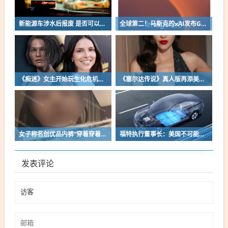
新能源车涉水后报废 是否可以全损理赔
全球第二！马斯克的xAI发布Grok Imagine Image 2.0模型：AI生图/编辑能力大增
《痴迷》女主开始玩生化危机了！自曝有参演机会
《塞尔达传说》真人版再添美女！曾出演冯小刚电影
女子称名创优品内裤“穿着穿着掉了”让其颜面尽失 品牌方客服回应：已启动紧急调查
福特执行董事长：美国不可能永远把中国车企挡在门外 进来也有信心击败
发表评论