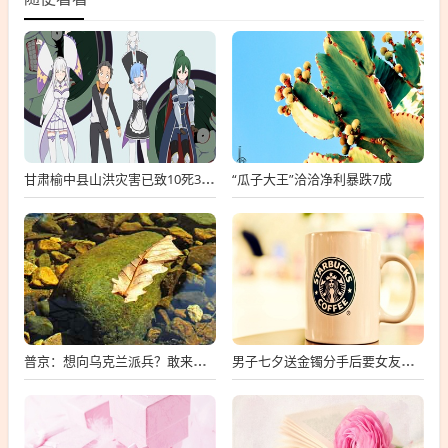
“瓜子大王”洽洽净利暴跌7成
甘肃榆中县山洪灾害已致10死33失联
普京：想向乌克兰派兵？敢来就打，普京，敢派兵到乌克兰，将面临严厉反击
男子七夕送金镯分手后要女友还钱