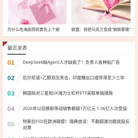
为什么吃海底捞前要先上个坡
欧盟：将把乌克兰变成“钢铁豪猪”
最近发表
01
DeepSeek缺Agent人才缺疯了！负责人各种贴广告
02
厄尔尼诺+乙醇双压夹击，印度糖出口或停滞至少三年
03
韩国拟对三星和SK海力士杠杆ETF采取单独措施
04
2026年以旧换新带动销售额超1万亿元 1.36亿人次受益
特斯拉FSD在欧洲碰壁！瑞典放话：不删超速功能就投反
05
对票