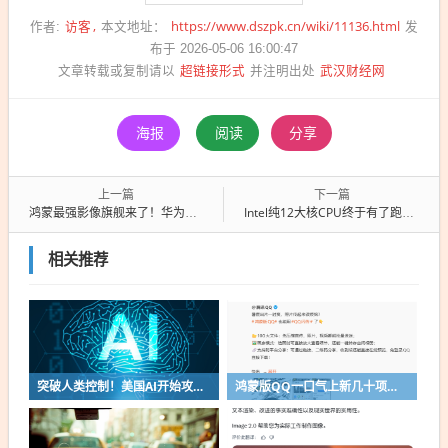
访客
https://www.dszpk.cn/wiki/11136.html
作者:
本文地址：
发
布于 2026-05-06 16:00:47
超链接形式
武汉财经网
文章转载或复制请以
并注明出处
海报
阅读
分享
上一篇
下一篇
鸿蒙最强影像旗舰来了！华为Pura 90系列下周预热
Intel纯12大核CPU终于有了跑分：全核5.4GHz分数超9900X3D！
相关推荐
突破人类控制！美国AI开始攻击真人了
鸿蒙版QQ一口气上新几十项功能：10G文件可传微信好友