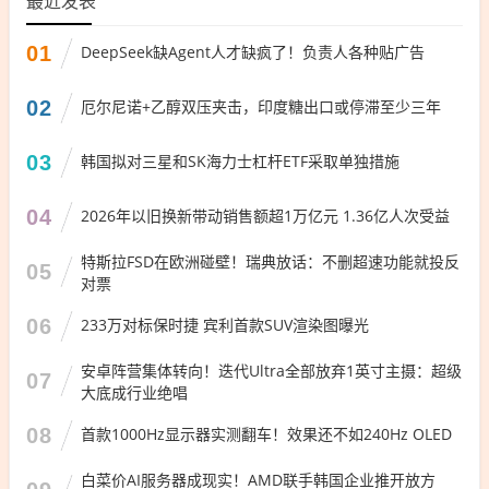
最近发表
01
DeepSeek缺Agent人才缺疯了！负责人各种贴广告
02
厄尔尼诺+乙醇双压夹击，印度糖出口或停滞至少三年
03
韩国拟对三星和SK海力士杠杆ETF采取单独措施
04
2026年以旧换新带动销售额超1万亿元 1.36亿人次受益
特斯拉FSD在欧洲碰壁！瑞典放话：不删超速功能就投反
05
对票
06
233万对标保时捷 宾利首款SUV渲染图曝光
安卓阵营集体转向！迭代Ultra全部放弃1英寸主摄：超级
07
大底成行业绝唱
08
首款1000Hz显示器实测翻车！效果还不如240Hz OLED
白菜价AI服务器成现实！AMD联手韩国企业推开放方