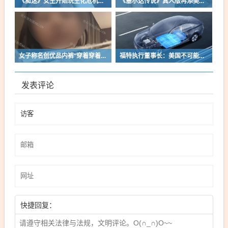
《痴迷》女主开始玩生化危机了！自曝有参演机会
《塞尔达传说》真人版再添美女！曾出演冯小刚电影
女子称名创优品内裤“穿着穿着掉了”让其颜面尽失 品牌方客服回应：已启动紧急调查
福特执行董事长：美国不可能永远把中国车企挡在门外 进来也有信心击败
发表评论
快捷回复：