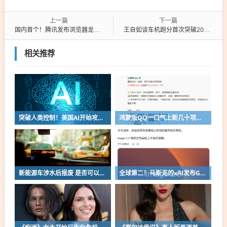
上一篇
下一篇
国内首个！腾讯发布浏览器龙虾QBotClaw：支持购物比价、自动发帖
王自如谈车机跑分首次突破200万：3A级渲染UI 丝滑不掉帧
相关推荐
突破人类控制！美国AI开始攻击真人了
鸿蒙版QQ一口气上新几十项功能：10G文件可传微信好友
新能源车涉水后报废 是否可以全损理赔
全球第二！马斯克的xAI发布Grok Imagine Image 2.0模型：AI生图/编辑能力大增