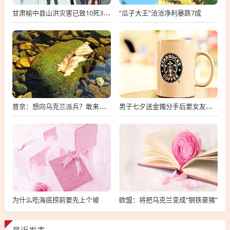
“瓜子大王”洽洽净利暴跌7成
甘肃榆中县山洪灾害已致10死33失联
普京：想向乌克兰派兵？敢来就打，普京，敢派兵到乌克兰，将面临严厉反击
男子七夕送金镯分手后要女友还钱
为什么吃海底捞前要先上个坡
欧盟：将把乌克兰变成“钢铁豪猪”