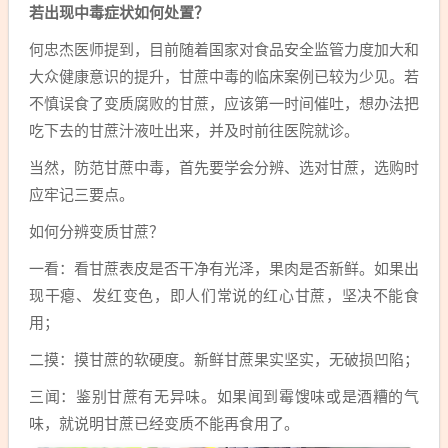
若出现中毒症状如何处置？
何忠杰医师提到，目前随着国家对食品安全监管力度加大和
大众健康意识的提升，甘蔗中毒的临床案例已较为少见。若
不慎误食了变质腐败的甘蔗，应该第一时间催吐，想办法把
吃下去的甘蔗汁液吐出来，并及时前往医院就诊。
当然，防范甘蔗中毒，首先要学会分辨、选对甘蔗，选购时
应牢记三要点。
如何分辨变质甘蔗？
一看：看甘蔗表皮是否干净有光泽，果肉是否新鲜。如果出
现干瘪、发红变色，即人们常说的红心甘蔗，坚决不能食
用；
二摸：摸甘蔗的软硬度。新鲜甘蔗果实坚实，无破损凹陷；
三闻：鉴别甘蔗有无异味。如果闻到霉馊味或是酒糟的气
味，就说明甘蔗已经变质不能再食用了。