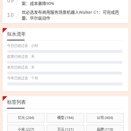
09
案：成本暴降90%
优必选发布商用服务场景机器人Walker C1：可完成芭
10
蕾、华尔兹动作
似水流年
今日已经过去
小时
这周已经过去
天
本月已经过去
天
今年已经过去
个月
标签列表
亿元
(244)
模型
(184)
公司
(404)
小米
(227)
万元
(121)
品牌
(119)