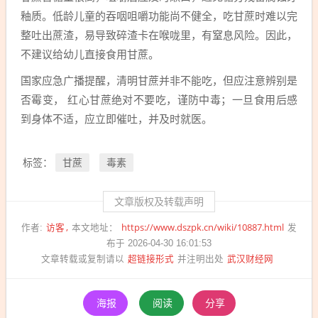
釉质。低龄儿童的吞咽咀嚼功能尚不健全，吃甘蔗时难以完
整吐出蔗渣，易导致碎渣卡在喉咙里，有窒息风险。因此，
不建议给幼儿直接食用甘蔗。
国家应急广播提醒，清明甘蔗并非不能吃，但应注意辨别是
否霉变， 红心甘蔗绝对不要吃，谨防中毒；一旦食用后感
到身体不适，应立即催吐，并及时就医。
甘蔗
毒素
标签：
文章版权及转载声明
访客
https://www.dszpk.cn/wiki/10887.html
作者:
本文地址：
发
布于 2026-04-30 16:01:53
超链接形式
武汉财经网
文章转载或复制请以
并注明出处
海报
阅读
分享