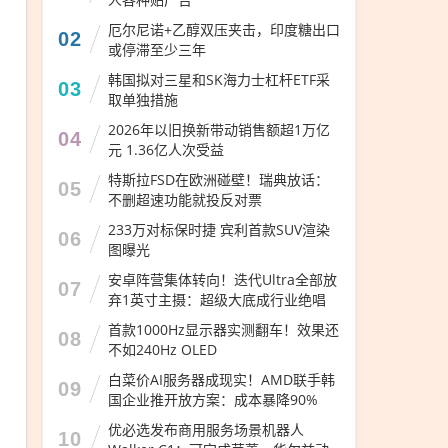
厄尔尼诺+乙醇双压夹击，印度糖出口
02
或停滞至少三年
韩国拟对三星和SK海力士杠杆ETF采
03
取单独措施
2026年以旧换新带动销售额超1万亿
04
元 1.36亿人次受益
特斯拉FSD在欧洲碰壁！瑞典放话：
05
不删超速功能就投反对票
233万对标保时捷 宾利首款SUV渲染
06
图曝光
安卓阵营集体转向！迭代Ultra全部放
07
弃1英寸主摄：超级大底成行业绝唱
首款1000Hz显示器实测翻车！效果还
08
不如240Hz OLED
白菜价AI服务器成现实！AMD联手韩
09
国企业推开放方案：成本暴降90%
优必选发布商用服务场景机器人
10