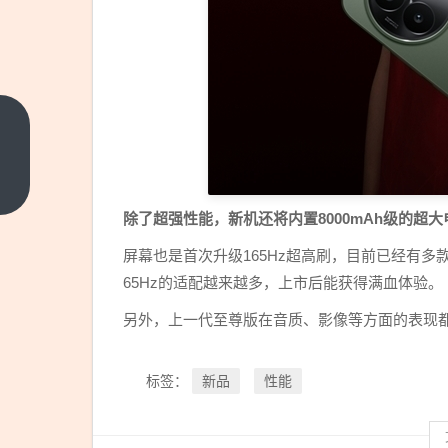
4550
米！
全球
上一
篇
海拔
除了超强性能，新机还将内置8000mAh级的超大电
最高
屏幕也是首次升级165Hz超高刷，目前已经有多
的槽
65Hz的适配越来越多，上市后能获得满血体验。
式光
热电
另外，上一代至尊版在音质、影像等方面的表现
站在
西藏
新品
性能
标签：
开工
建设