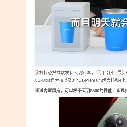
该机核心搭载联发科天玑9500，采用台积电最新的
C1-Ultra超大核以及3个C1-Premium超大
通过内置风扇，可以榨干天玑9500的性能，实现