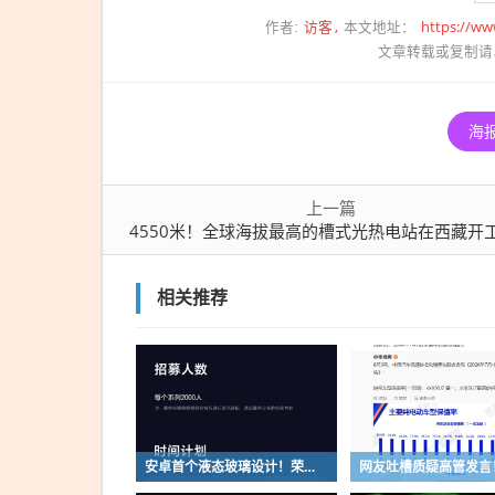
访客
https://ww
作者:
本文地址：
文章转载或复制请
海
上一篇
4550米！全球海拔最高的槽式光热电站在西藏开
相关推荐
安卓首个液态玻璃设计！荣耀MagicOS 11内测招募开启：17款机型首批升级