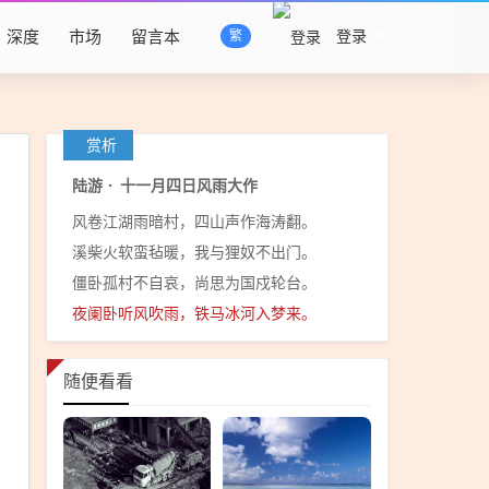
深度
市场
留言本
登录
繁
赏析
陆游
·
十一月四日风雨大作
风卷江湖雨暗村，四山声作海涛翻。
溪柴火软蛮毡暖，我与狸奴不出门。
僵卧孤村不自哀，尚思为国戍轮台。
夜阑卧听风吹雨，铁马冰河入梦来。
随便看看