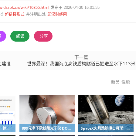
w.dszpk.cn/wiki/10855.html
发布于 2026-04-30 16:01:35
超链接形式
武汉财经网
以
并注明出处
报
阅读
分享
下一篇
工建设
世界最深！我国海底高铁盾构隧道已掘进至水下113米
新品
性能
网友吐槽质疑高管发言！徐洁云回应“孩go”言论争议：是小米用户宠物名
899元拿下院线级光子仪 DOCO童颜超光炮小米有品众筹上线
SpaceX火箭残骸撞击月球：留下直径约30米巨坑