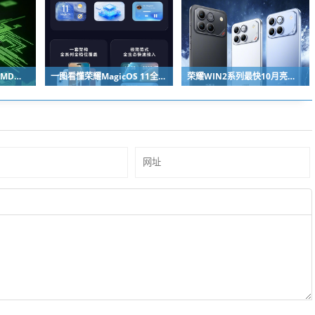
马斯克独宠NVIDIA：AMD苏姿丰淡定回应
一图看懂荣耀MagicOS 11全新双架构：安卓底层重构 液态玻璃效果拉满
荣耀WIN2系列最快10月亮相：2nm芯片+万级电池组合同档唯一