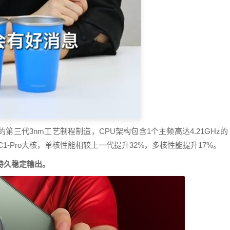
第三代3nm工艺制程制造，CPU架构包含1个主频高达4.21GHz的
核和4个C1-Pro大核，单核性能相较上一代提升32%，多核性能提升17%。
持久稳定输出。