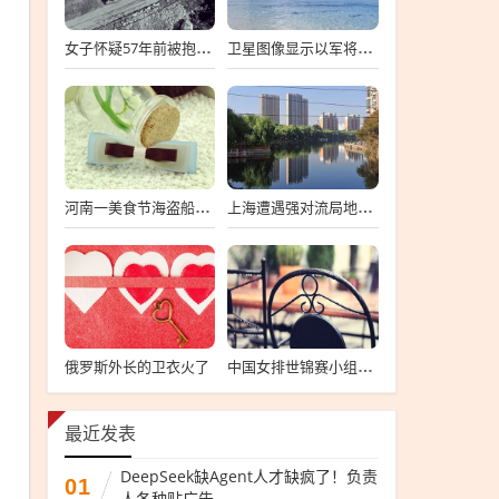
女子怀疑57年前被抱错 寻亲生父母
卫星图像显示以军将有大动作
河南一美食节海盗船拦腰折断
上海遭遇强对流局地半小时降温13℃
俄罗斯外长的卫衣火了
中国女排世锦赛小组第一
最近发表
DeepSeek缺Agent人才缺疯了！负责
01
人各种贴广告