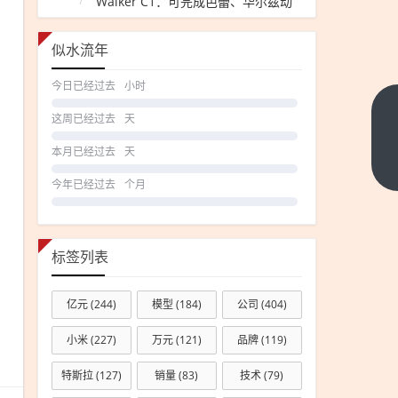
Walker C1：可完成芭蕾、华尔兹动
作
似水流年
今日已经过去
小时
世界
这周已经过去
天
最
本月已经过去
天
深！
下一
篇
我国
今年已经过去
个月
海底
高铁
盾构
标签列表
隧道
已掘
亿元
(244)
模型
(184)
公司
(404)
进至
小米
(227)
万元
(121)
品牌
(119)
水下
113
特斯拉
(127)
销量
(83)
技术
(79)
米