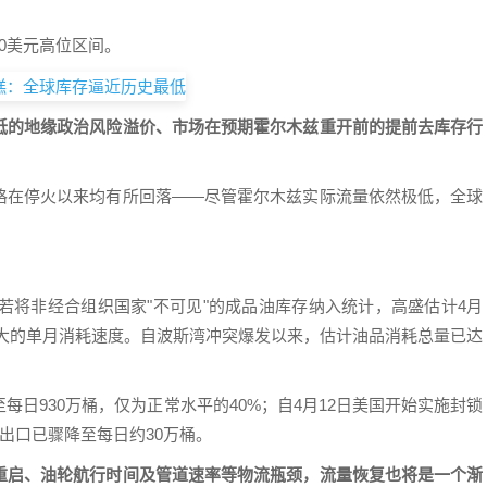
0美元高位区间。
低的地缘政治风险溢价、市场在预期霍尔木兹重开前的提前去库存行
格在停火以来均有所回落——尽管霍尔木兹实际流量依然极低，全球
；若将非经合组织国家"不可见"的成品油库存纳入统计，高盛估计4月
来最大的单月消耗速度。自波斯湾冲突爆发以来，估计油品消耗总量已达
日930万桶，仅为正常水平的40%；自4月12日美国开始实施封锁
出口已骤降至每日约30万桶。
重启、油轮航行时间及管道速率等物流瓶颈，流量恢复也将是一个渐