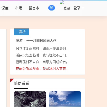
深度
市场
留言本
登录
繁
赏析
陆游
·
十一月四日风雨大作
风卷江湖雨暗村，四山声作海涛翻。
溪柴火软蛮毡暖，我与狸奴不出门。
僵卧孤村不自哀，尚思为国戍轮台。
夜阑卧听风吹雨，铁马冰河入梦来。
随便看看