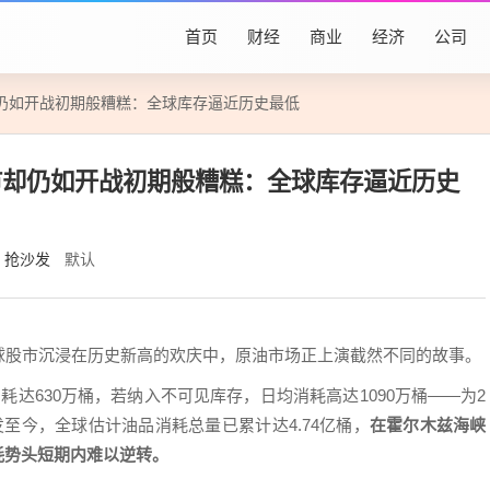
首页
财经
商业
经济
公司
仍如开战初期般糟糕：全球库存逼近历史最低
市却仍如开战初期般糟糕：全球库存逼近历史
抢沙发
默认
球股市沉浸在历史新高的欢庆中，原油市场正上演截然不同的故事。
达630万桶，若纳入不可见库存，日均消耗高达1090万桶——为2
至今，全球估计油品消耗总量已累计达4.74亿桶，
在霍尔木兹海峡
耗势头短期内难以逆转。