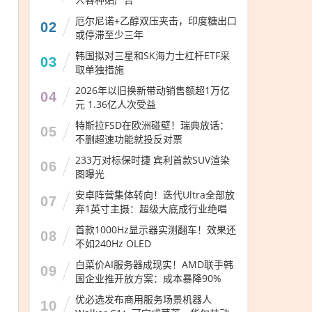
厄尔尼诺+乙醇双压夹击，印度糖出口
02
或停滞至少三年
韩国拟对三星和SK海力士杠杆ETF采
03
取单独措施
2026年以旧换新带动销售额超1万亿
04
元 1.36亿人次受益
特斯拉FSD在欧洲碰壁！瑞典放话：
05
不删超速功能就投反对票
233万对标保时捷 宾利首款SUV渲染
06
图曝光
安卓阵营集体转向！迭代Ultra全部放
07
弃1英寸主摄：超级大底成行业绝唱
首款1000Hz显示器实测翻车！效果还
08
不如240Hz OLED
白菜价AI服务器成现实！AMD联手韩
09
国企业推开放方案：成本暴降90%
优必选发布商用服务场景机器人
10