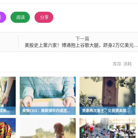
报
阅读
分享
下一篇
美股史上第六家！博通抱上谷歌大腿，跻身2万亿美元市值俱乐部
库存
消耗
韩国股市大跌，会演变成系统性金融风暴吗？惠誉：短期影响有限，但房地产和券商值得警惕
美银CEO：美联储年内或连加三次息，但AI投资不会因高利率踩刹车
贡茶再次易主，贝恩资本接盘“新茶饮祖师爷”全球网络