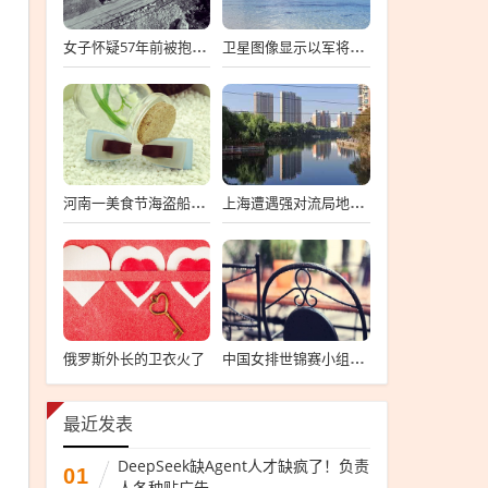
女子怀疑57年前被抱错 寻亲生父母
卫星图像显示以军将有大动作
河南一美食节海盗船拦腰折断
上海遭遇强对流局地半小时降温13℃
俄罗斯外长的卫衣火了
中国女排世锦赛小组第一
最近发表
DeepSeek缺Agent人才缺疯了！负责
01
人各种贴广告