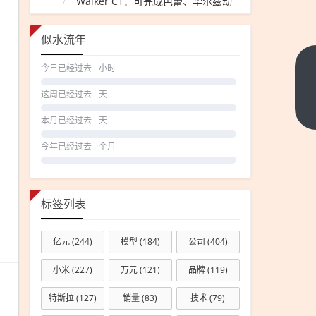
Walker C1：可完成芭蕾、华尔兹动
作
似水流年
今日已经过去
小时
美股
史上
这周已经过去
天
第六
下一
本月已经过去
天
篇
家！
博通
今年已经过去
个月
抱上
谷歌
大
标签列表
腿，
跻身
亿元
(244)
模型
(184)
公司
(404)
2万
小米
(227)
万元
(121)
品牌
(119)
亿美
元市
特斯拉
(127)
销量
(83)
技术
(79)
值俱