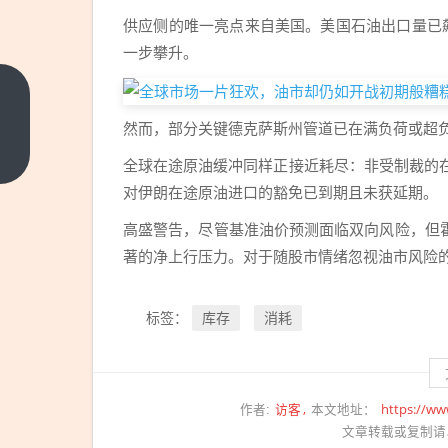
供应侧的唯一亮点来自美国。美国石油出口量已飙
一步攀升。
“疯
王”
然而，部分关键德克萨斯州管道已在满负荷或超
特朗
上一
全球在途原油缓冲同样正接近耗尽：非受制裁的在
篇
普、
对伊朗在途原油进口的豁免已到期且未获延期。
“疯
高盛警告，尽管基准油价预测面临双向风险，但
狂的
战
著的净上行压力。对于随股市情绪忽视油市风险
争”
与
库存
消耗
标签：
“癫
狂的
市
访客
https://ww
作者:
本文地址：
场”
文章转载或复制请