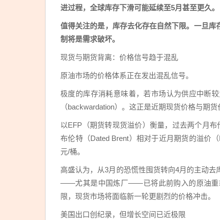
进过程，全球库存下滑可能延续至5月甚至更久。
值得关注的是，库存去化存在自然下限。一旦库
制将是需求破坏。
现货与期货背离：价格信号趋于混乱
原油市场的价格体系正在发出混乱信号。
极度的库存消耗意味着，若市场认为供应中断较
（backwardation）。这正是近期现货价格
以EFP（期货转现货溢价）衡量，过去两个月
布伦特（Dated Brent）相对于近月期货的溢
元/桶。
高盛认为，从3月的恐慌性囤货转向4月的主动
——尤其是中国炼厂——已将此前购入的原油重
限，现货市场将面临新一轮更剧烈的价格冲击。
美国出口创纪录，但增长空间已近极限