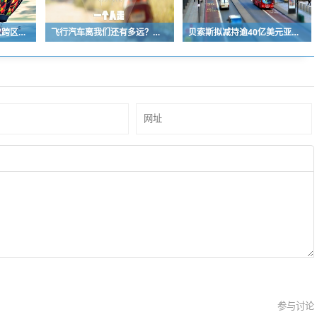
春运第一周 超14亿人次跨区域出行
飞行汽车离我们还有多远？新网银行直播间揭秘低空经济新风口
贝索斯拟减持逾40亿美元亚马逊股票，首批已套现3.5亿
参与讨论