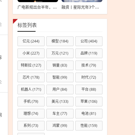
广电新规出台半年，影视公司看懂这套“IP宇宙说明书”了吗？
融资丨星际光年3个月内连续完成2轮融资，累计融资亿元
论
标签列表
亿元
(244)
模型
(184)
公司
(404)
小米
(227)
万元
(121)
品牌
(119)
标
特斯拉
(127)
销量
(83)
技术
(79)
芯片
(178)
智能
(99)
时代
(72)
论
机器人
(171)
用户
(84)
平台
(88)
手机
(79)
美元
(133)
苹果
(106)
理想
(74)
车主
(77)
电池
(81)
间
系列
(73)
鸿蒙
(99)
性能
(159)