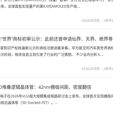
、全球首批实现量产的第8.6代AMOLED生产线...
0条评
26190次浏览
“世界”商标初审公示：此前还曾申请仙界、天界、绝界等
从国家知识产权局最新公示的商标注册进展来看，华为提交的汽车类世界商
示阶段，相关信息立刻引发了行业的广泛猜想。 不少业内分析人...
0条评
52352次浏览
D堆叠逻辑晶体管：42nm栅极间距、密度翻倍
星电子在2026年VLSI超大规模集成电路研讨会上宣布，全球首次实现栅极
应晶体管（3D Stacked FET）。...