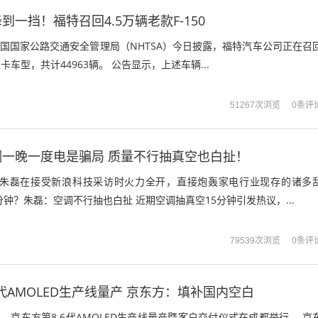
一挡！福特召回4.5万辆老款F-150
美国国家公路交通安全管理局（NHTSA）今日披露，福特汽车公司正在召
0皮卡车型，共计44963辆。 公告显示，上述车辆...
0条评
51267次浏览
一晚一度电是骗局 质量不行抽真空也白扯！
O朱磊在接受新浪科技采访时火力全开，直接炮轰家电行业现存的诸多
分钟？朱磊：空调不行抽也白扯 近期空调抽真空15分钟引发热议，...
0条评
79539次浏览
6代AMOLED生产线量产 京东方：填补国内空白
日，京东方第8.6代AMOLED生产线量产暨客户交付仪式在成都举行。 京