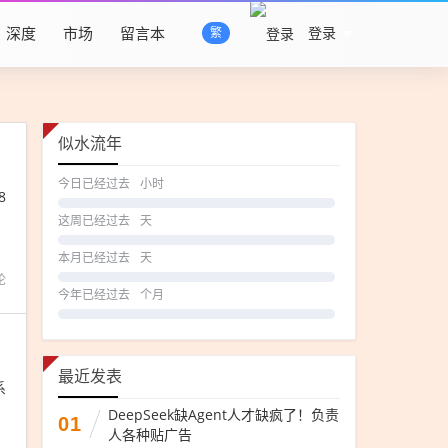
深度
市场
留言本
登录
繁
似水流年
今日已经过去
小时
8
这周已经过去
天
本月已经过去
天
论
今年已经过去
个月
最近发表
系
DeepSeek缺Agent人才缺疯了！负责
01
人各种贴广告