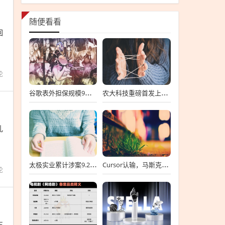
作
随便看看
回
论
谷歌表外担保规模9个月涨6倍至438亿美元，用“财务兜底”换TPU芯片订单
农大科技重磅首发上会，北交所募资达4.13亿元，科技创新引领未来发展！
乱
太极实业累计涉案9.2亿元，股价一周跌超30%，子公司起诉讨要6396万工程款
Cursor认输，马斯克没赢
论
东