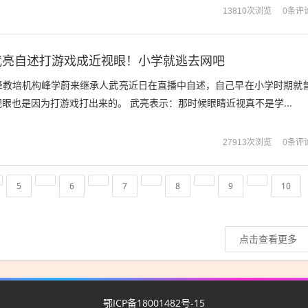
0条评
13810次浏览
武亮自述打游戏成近视眼！小学就逃去网吧
峰教培机构峰学蔚来继承人武亮近日在直播中自述，自己早在小学时期就
眼也是因为打游戏打出来的。 武亮表示：那时候眼睛近视真不是学...
0条评
27913次浏览
5
6
7
8
9
10
点击查看更多
鄂ICP备18001482号-15