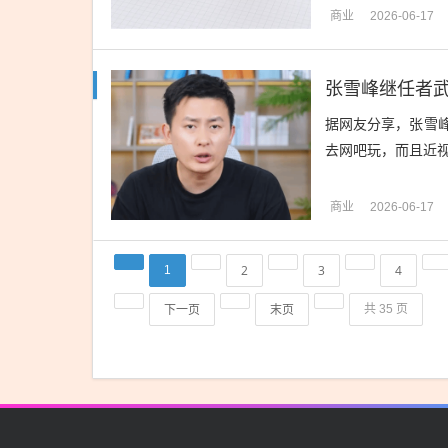
商业
2026-06-17
张雪峰继任者
据网友分享，张雪
去网吧玩，而且近视
商业
2026-06-17
2
3
4
1
下一页
末页
共 35 页