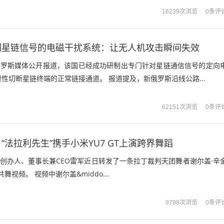
0条评
16239次浏览
制星链信号的电磁干扰系统：让无人机攻击瞬间失效
据俄罗斯媒体公开报道，该国已经成功研制出专门针对星链通信信号的定向
性切断星链终端的正常链接通道。 报道提及，新俄罗斯沿线公路...
0条评
62151次浏览
“法拉利先生”携手小米YU7 GT上演跨界舞蹈
米创办人、董事长兼CEO雷军近日转发了一条拉丁裁判天团舞者谢尔盖·辛
共舞视频。 视频中谢尔盖&middo...
0条评
9798次浏览