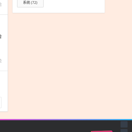
系统
(72)
论
曾
论