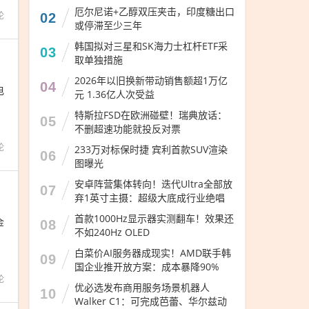
厄尔尼诺+乙醇双压夹击，印度糖出口
论
02
或停滞至少三年
韩国拟对三星和SK海力士杠杆ETF采
03
取单独措施
2026年以旧换新带动销售额超1万亿
04
电
元 1.36亿人次受益
特斯拉FSD在欧洲碰壁！瑞典放话：
05
不删超速功能就投反对票
论
233万对标保时捷 宾利首款SUV渲染
06
图曝光
安卓阵营集体转向！迭代Ultra全部放
07
弃1英寸主摄：超级大底成行业绝唱
首款1000Hz显示器实测翻车！效果还
金
08
不如240Hz OLED
白菜价AI服务器成现实！AMD联手韩
09
国企业推开放方案：成本暴降90%
论
优必选发布商用服务场景机器人
10
Walker C1：可完成芭蕾、华尔兹动